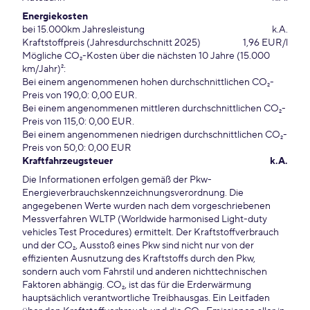
Energiekosten
bei 15.000km Jahresleistung
k.A.
Kraftstoffpreis (Jahresdurchschnitt 2025)
1,96 EUR/l
Mögliche CO₂-Kosten über die nächsten 10 Jahre (15.000
km/Jahr)²:
Bei einem angenommenen hohen durchschnittlichen CO₂-
Preis von 190,0: 0,00 EUR.
Bei einem angenommenen mittleren durchschnittlichen CO₂-
Preis von 115,0: 0,00 EUR.
Bei einem angenommenen niedrigen durchschnittlichen CO₂-
Preis von 50,0: 0,00 EUR
Kraftfahrzeugsteuer
k.A.
Die Informationen erfolgen gemäß der Pkw-
Energieverbrauchskennzeichnungsverordnung. Die
angegebenen Werte wurden nach dem vorgeschriebenen
Messverfahren WLTP (Worldwide harmonised Light-duty
vehicles Test Procedures) ermittelt. Der Kraftstoffverbrauch
und der CO₂, Ausstoß eines Pkw sind nicht nur von der
effizienten Ausnutzung des Kraftstoffs durch den Pkw,
sondern auch vom Fahrstil und anderen nichttechnischen
Faktoren abhängig. CO₂, ist das für die Erderwärmung
hauptsächlich verantwortliche Treibhausgas. Ein Leitfaden