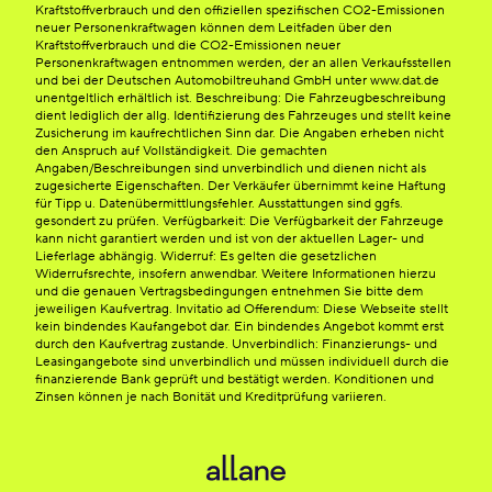
Kraftstoffverbrauch und den offiziellen spezifischen CO2-Emissionen
neuer Personenkraftwagen können dem Leitfaden über den
Kraftstoffverbrauch und die CO2-Emissionen neuer
Personenkraftwagen entnommen werden, der an allen Verkaufsstellen
und bei der Deutschen Automobiltreuhand GmbH unter www.dat.de
unentgeltlich erhältlich ist. Beschreibung: Die Fahrzeugbeschreibung
dient lediglich der allg. Identifizierung des Fahrzeuges und stellt keine
Zusicherung im kaufrechtlichen Sinn dar. Die Angaben erheben nicht
den Anspruch auf Vollständigkeit. Die gemachten
Angaben/Beschreibungen sind unverbindlich und dienen nicht als
zugesicherte Eigenschaften. Der Verkäufer übernimmt keine Haftung
für Tipp u. Datenübermittlungsfehler. Ausstattungen sind ggfs.
gesondert zu prüfen. Verfügbarkeit: Die Verfügbarkeit der Fahrzeuge
kann nicht garantiert werden und ist von der aktuellen Lager- und
Lieferlage abhängig. Widerruf: Es gelten die gesetzlichen
Widerrufsrechte, insofern anwendbar. Weitere Informationen hierzu
und die genauen Vertragsbedingungen entnehmen Sie bitte dem
jeweiligen Kaufvertrag. Invitatio ad Offerendum: Diese Webseite stellt
kein bindendes Kaufangebot dar. Ein bindendes Angebot kommt erst
durch den Kaufvertrag zustande. Unverbindlich: Finanzierungs- und
Leasingangebote sind unverbindlich und müssen individuell durch die
finanzierende Bank geprüft und bestätigt werden. Konditionen und
Zinsen können je nach Bonität und Kreditprüfung variieren.