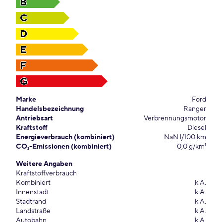
B
C
D
E
F
G
Marke
Ford
Handelsbezeichnung
Ranger
Antriebsart
Verbrennungsmotor
Kraftstoff
Diesel
Energieverbrauch (kombiniert)
NaN l/100 km
CO₂-Emissionen (kombiniert)
0,0 g/km¹
Weitere Angaben
Kraftstoffverbrauch
Kombiniert
k.A.
Innenstadt
k.A.
Stadtrand
k.A.
Landstraße
k.A.
Autobahn
k.A.