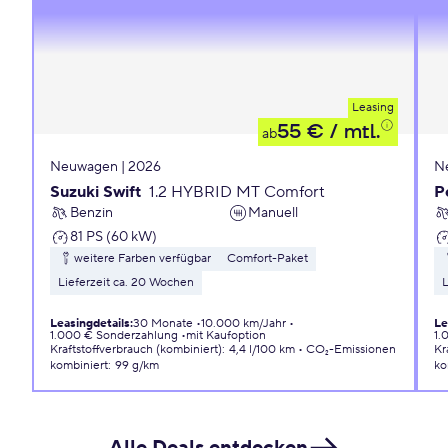
Leasing
55 €
/ mtl.
ab
Neuwagen | 2026
N
Suzuki Swift
1.2 HYBRID MT Comfort
P
Benzin
Manuell
81 PS (60 kW)
weitere Farben verfügbar
Comfort-Paket
Lieferzeit ca. 20 Wochen
L
Leasingdetails
:
30 Monate
10.000 km/Jahr
Le
1.000 € Sonderzahlung
mit Kaufoption
1.
Kraftstoffverbrauch (kombiniert)
:
4,4 l/100 km
CO₂-Emissionen
Kr
kombiniert
:
99 g/km
ko