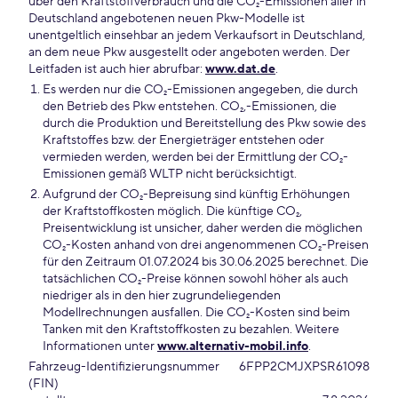
über den Kraftstoffverbrauch und die CO₂-Emissionen aller in
Deutschland angebotenen neuen Pkw-Modelle ist
unentgeltlich einsehbar an jedem Verkaufsort in Deutschland,
an dem neue Pkw ausgestellt oder angeboten werden. Der
Leitfaden ist auch hier abrufbar:
www.dat.de
.
Es werden nur die CO₂-Emissionen angegeben, die durch
den Betrieb des Pkw entstehen. CO₂,-Emissionen, die
durch die Produktion und Bereitstellung des Pkw sowie des
Kraftstoffes bzw. der Energieträger entstehen oder
vermieden werden, werden bei der Ermittlung der CO₂-
Emissionen gemäß WLTP nicht berücksichtigt.
Aufgrund der CO₂-Bepreisung sind künftig Erhöhungen
der Kraftstoffkosten möglich. Die künftige CO₂,
Preisentwicklung ist unsicher, daher werden die möglichen
CO₂-Kosten anhand von drei angenommenen CO₂-Preisen
für den Zeitraum 01.07.2024 bis 30.06.2025 berechnet. Die
tatsächlichen CO₂-Preise können sowohl höher als auch
niedriger als in den hier zugrundeliegenden
Modellrechnungen ausfallen. Die CO₂-Kosten sind beim
Tanken mit den Kraftstoffkosten zu bezahlen. Weitere
Informationen unter
www.alternativ-mobil.info
.
Fahrzeug-Identifizierungsnummer
6FPP2CMJXPSR61098
(FIN)