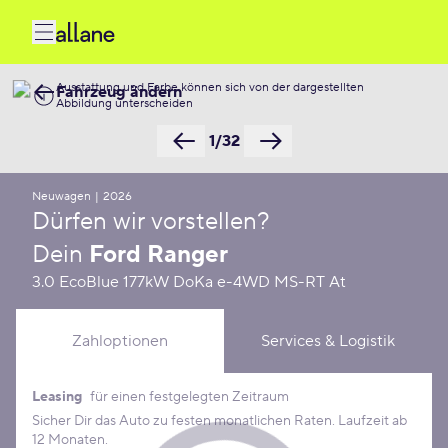
Ausstattung und Farbe können sich von der dargestellten
Fahrzeug ändern
Abbildung unterscheiden
1/32
Neuwagen
|
2026
Dürfen wir vorstellen?
Dein
Ford Ranger
3.0 EcoBlue 177kW DoKa e-4WD MS-RT At
Zahloptionen
Services & Logistik
Leasing
für einen festgelegten Zeitraum
Leasing Konditionen
Sicher Dir das Auto zu festen monatlichen Raten. Laufzeit ab
12 Monaten.