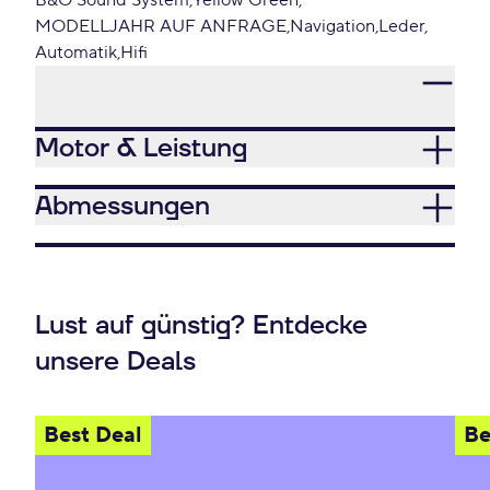
B&O Sound System
Yellow Green
MODELLJAHR AUF ANFRAGE
Navigation
Leder
Automatik
Hifi
Motor & Leistung
Abmessungen
Lust auf günstig? Entdecke
unsere Deals
Best Deal
Be