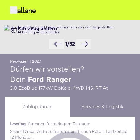
Ausstattung und Farbe können sich von der dargestellten
Fahrzeug ändern
Abbildung unterscheiden
1/32
Neuwagen
|
2027
Dürfen wir vorstellen?
Dein
Ford Ranger
3.0 EcoBlue 177kW DoKa e-4WD MS-RT At
Zahloptionen
Services & Logistik
Leasing
für einen festgelegten Zeitraum
Leasing Konditionen
Sicher Dir das Auto zu festen monatlichen Raten. Laufzeit ab
12 Monaten.