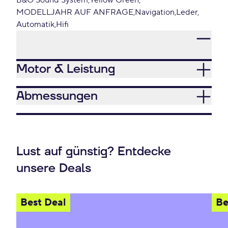
B&O Sound System
Yellow Green
MODELLJAHR AUF ANFRAGE
Navigation
Leder
Automatik
Hifi
Motor & Leistung
Abmessungen
Lust auf günstig? Entdecke
unsere Deals
Best Deal
Be