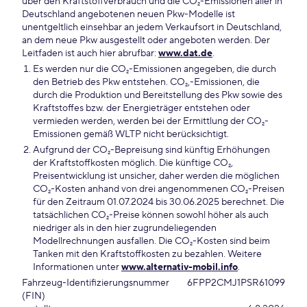
über den Kraftstoffverbrauch und die CO₂-Emissionen aller in
Deutschland angebotenen neuen Pkw-Modelle ist
unentgeltlich einsehbar an jedem Verkaufsort in Deutschland,
an dem neue Pkw ausgestellt oder angeboten werden. Der
Leitfaden ist auch hier abrufbar:
www.dat.de
.
Es werden nur die CO₂-Emissionen angegeben, die durch
den Betrieb des Pkw entstehen. CO₂,-Emissionen, die
durch die Produktion und Bereitstellung des Pkw sowie des
Kraftstoffes bzw. der Energieträger entstehen oder
vermieden werden, werden bei der Ermittlung der CO₂-
Emissionen gemäß WLTP nicht berücksichtigt.
Aufgrund der CO₂-Bepreisung sind künftig Erhöhungen
der Kraftstoffkosten möglich. Die künftige CO₂,
Preisentwicklung ist unsicher, daher werden die möglichen
CO₂-Kosten anhand von drei angenommenen CO₂-Preisen
für den Zeitraum 01.07.2024 bis 30.06.2025 berechnet. Die
tatsächlichen CO₂-Preise können sowohl höher als auch
niedriger als in den hier zugrundeliegenden
Modellrechnungen ausfallen. Die CO₂-Kosten sind beim
Tanken mit den Kraftstoffkosten zu bezahlen. Weitere
Informationen unter
www.alternativ-mobil.info
.
Fahrzeug-Identifizierungsnummer
6FPP2CMJ1PSR61099
(FIN)