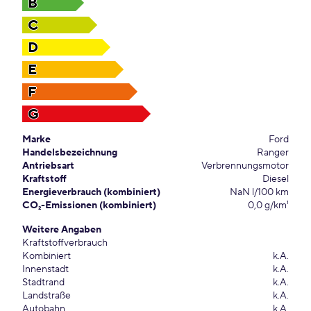
B
C
D
E
F
G
Marke
Ford
Handelsbezeichnung
Ranger
Antriebsart
Verbrennungsmotor
Kraftstoff
Diesel
Energieverbrauch (kombiniert)
NaN l/100 km
CO₂-Emissionen (kombiniert)
0,0 g/km¹
Weitere Angaben
Kraftstoffverbrauch
Kombiniert
k.A.
Innenstadt
k.A.
Stadtrand
k.A.
Landstraße
k.A.
Autobahn
k.A.