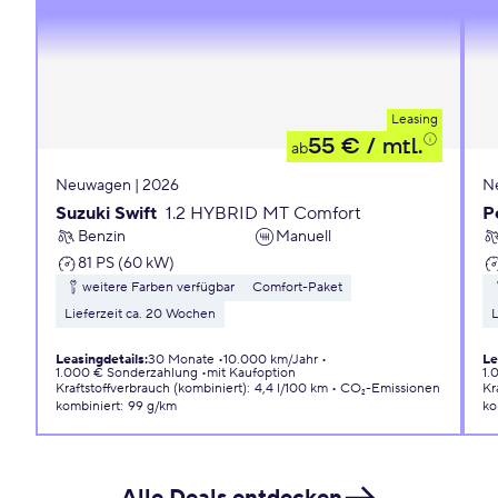
Leasing
55 €
/ mtl.
ab
Neuwagen | 2026
N
Suzuki Swift
1.2 HYBRID MT Comfort
P
Benzin
Manuell
81 PS (60 kW)
weitere Farben verfügbar
Comfort-Paket
Lieferzeit ca. 20 Wochen
L
Leasingdetails
:
30 Monate
10.000 km/Jahr
Le
1.000 € Sonderzahlung
mit Kaufoption
1.
Kraftstoffverbrauch (kombiniert)
:
4,4 l/100 km
CO₂-Emissionen
Kr
kombiniert
:
99 g/km
ko