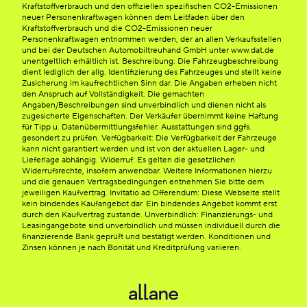
Kraftstoffverbrauch und den offiziellen spezifischen CO2-Emissionen
neuer Personenkraftwagen können dem Leitfaden über den
Kraftstoffverbrauch und die CO2-Emissionen neuer
Personenkraftwagen entnommen werden, der an allen Verkaufsstellen
und bei der Deutschen Automobiltreuhand GmbH unter www.dat.de
unentgeltlich erhältlich ist. Beschreibung: Die Fahrzeugbeschreibung
dient lediglich der allg. Identifizierung des Fahrzeuges und stellt keine
Zusicherung im kaufrechtlichen Sinn dar. Die Angaben erheben nicht
den Anspruch auf Vollständigkeit. Die gemachten
Angaben/Beschreibungen sind unverbindlich und dienen nicht als
zugesicherte Eigenschaften. Der Verkäufer übernimmt keine Haftung
für Tipp u. Datenübermittlungsfehler. Ausstattungen sind ggfs.
gesondert zu prüfen. Verfügbarkeit: Die Verfügbarkeit der Fahrzeuge
kann nicht garantiert werden und ist von der aktuellen Lager- und
Lieferlage abhängig. Widerruf: Es gelten die gesetzlichen
Widerrufsrechte, insofern anwendbar. Weitere Informationen hierzu
und die genauen Vertragsbedingungen entnehmen Sie bitte dem
jeweiligen Kaufvertrag. Invitatio ad Offerendum: Diese Webseite stellt
kein bindendes Kaufangebot dar. Ein bindendes Angebot kommt erst
durch den Kaufvertrag zustande. Unverbindlich: Finanzierungs- und
Leasingangebote sind unverbindlich und müssen individuell durch die
finanzierende Bank geprüft und bestätigt werden. Konditionen und
Zinsen können je nach Bonität und Kreditprüfung variieren.