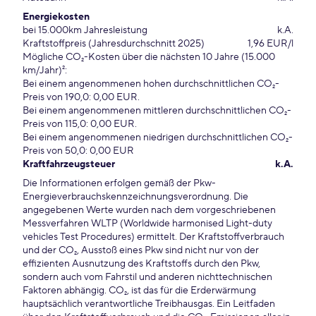
Energiekosten
bei 15.000km Jahresleistung
k.A.
Kraftstoffpreis (Jahresdurchschnitt 2025)
1,96 EUR/l
Mögliche CO₂-Kosten über die nächsten 10 Jahre (15.000
km/Jahr)²:
Bei einem angenommenen hohen durchschnittlichen CO₂-
Preis von 190,0: 0,00 EUR.
Bei einem angenommenen mittleren durchschnittlichen CO₂-
Preis von 115,0: 0,00 EUR.
Bei einem angenommenen niedrigen durchschnittlichen CO₂-
Preis von 50,0: 0,00 EUR
Kraftfahrzeugsteuer
k.A.
Die Informationen erfolgen gemäß der Pkw-
Energieverbrauchskennzeichnungsverordnung. Die
angegebenen Werte wurden nach dem vorgeschriebenen
Messverfahren WLTP (Worldwide harmonised Light-duty
vehicles Test Procedures) ermittelt. Der Kraftstoffverbrauch
und der CO₂, Ausstoß eines Pkw sind nicht nur von der
effizienten Ausnutzung des Kraftstoffs durch den Pkw,
sondern auch vom Fahrstil und anderen nichttechnischen
Faktoren abhängig. CO₂, ist das für die Erderwärmung
hauptsächlich verantwortliche Treibhausgas. Ein Leitfaden