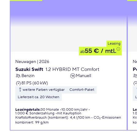
Leasing
55 €
/ mtl.
ab
Neuwagen | 2026
N
Suzuki Swift
1.2 HYBRID MT Comfort
P
Benzin
Manuell
81 PS (60 kW)
weitere Farben verfügbar
Comfort-Paket
Lieferzeit ca. 20 Wochen
L
Leasingdetails
:
30 Monate
10.000 km/Jahr
Le
1.000 € Sonderzahlung
mit Kaufoption
1.
Kraftstoffverbrauch (kombiniert)
:
4,4 l/100 km
CO₂-Emissionen
Kr
kombiniert
:
99 g/km
ko