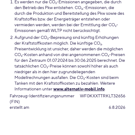
Es werden nur die CO₂-Emissionen angegeben, die durch
den Betrieb des Pkw entstehen. CO₂,-Emissionen, die
durch die Produktion und Bereitstellung des Pkw sowie des
Kraftstoffes bzw. der Energieträger entstehen oder
vermieden werden, werden bei der Ermittlung der CO₂-
Emissionen gemäß WLTP nicht berücksichtigt.
Aufgrund der CO₂-Bepreisung sind künftig Erhöhungen
der Kraftstoffkosten möglich. Die künftige CO₂,
Preisentwicklung ist unsicher, daher werden die möglichen
CO₂-Kosten anhand von drei angenommenen CO₂-Preisen
für den Zeitraum 01.07.2024 bis 30.06.2025 berechnet. Die
tatsächlichen CO₂-Preise können sowohl höher als auch
niedriger als in den hier zugrundeliegenden
Modellrechnungen ausfallen. Die CO₂-Kosten sind beim
Tanken mit den Kraftstoffkosten zu bezahlen. Weitere
Informationen unter
www.alternativ-mobil.info
.
Fahrzeug-Identifizierungsnummer
WF0KXXTTRKLT32656
(FIN)
erstellt am
6.8.2026