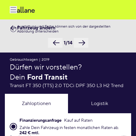
Ausstattung und Farbe können sich von der dargestellten
Fahrzeug ändern
Abbildung unterscheiden
1/14
Gebrauchtwagen
|
2019
Dürfen wir vorstellen?
Dein
Ford Transit
Transit FT 350 (TTS) 2.0 TDCi DPF 350 L3 H2 Trend
Zahloptionen
Logistik
Finanzierungsanfrage
Kauf auf Raten
Finanzierungsanfrage Konditionen
Zahle Dein Fahrzeug in festen monatlichen Raten ab.
242 € mtl.