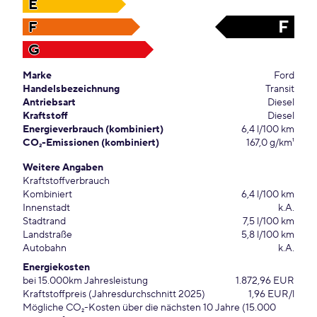
E
F
F
G
Marke
Ford
Handelsbezeichnung
Transit
Antriebsart
Diesel
Kraftstoff
Diesel
Energieverbrauch (kombiniert)
6,4 l/100 km
CO₂-Emissionen (kombiniert)
167,0 g/km¹
Weitere Angaben
Kraftstoffverbrauch
Kombiniert
6,4 l/100 km
Innenstadt
k.A.
Stadtrand
7,5 l/100 km
Landstraße
5,8 l/100 km
Autobahn
k.A.
Energiekosten
bei 15.000km Jahresleistung
1.872,96 EUR
Kraftstoffpreis (Jahresdurchschnitt 2025)
1,96 EUR/l
Mögliche CO₂-Kosten über die nächsten 10 Jahre (15.000