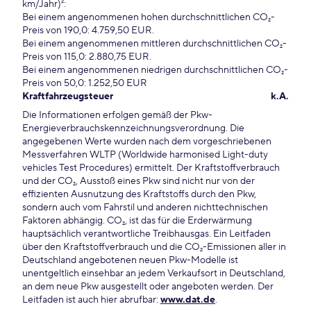
km/Jahr)²:
Bei einem angenommenen hohen durchschnittlichen CO₂-
Preis von 190,0: 4.759,50 EUR.
Bei einem angenommenen mittleren durchschnittlichen CO₂-
Preis von 115,0: 2.880,75 EUR.
Bei einem angenommenen niedrigen durchschnittlichen CO₂-
Preis von 50,0: 1.252,50 EUR
Kraftfahrzeugsteuer
k.A.
Die Informationen erfolgen gemäß der Pkw-
Energieverbrauchskennzeichnungsverordnung. Die
angegebenen Werte wurden nach dem vorgeschriebenen
Messverfahren WLTP (Worldwide harmonised Light-duty
vehicles Test Procedures) ermittelt. Der Kraftstoffverbrauch
und der CO₂, Ausstoß eines Pkw sind nicht nur von der
effizienten Ausnutzung des Kraftstoffs durch den Pkw,
sondern auch vom Fahrstil und anderen nichttechnischen
Faktoren abhängig. CO₂, ist das für die Erderwärmung
hauptsächlich verantwortliche Treibhausgas. Ein Leitfaden
über den Kraftstoffverbrauch und die CO₂-Emissionen aller in
Deutschland angebotenen neuen Pkw-Modelle ist
unentgeltlich einsehbar an jedem Verkaufsort in Deutschland,
an dem neue Pkw ausgestellt oder angeboten werden. Der
Leitfaden ist auch hier abrufbar:
www.dat.de
.