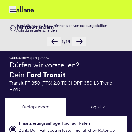
Ausstattung und Farbe können sich von der dargestellten
Fahrzeug ändern
Abbildung unterscheiden
1/14
Gebrauchtwagen
|
2020
Dürfen wir vorstellen?
Dein
Ford Transit
Transit FT 350 (TTS) 2.0 TDCi DPF 350 L3 Trend
FWD
Zahloptionen
Logistik
Finanzierungsanfrage
Kauf auf Raten
Finanzierungsanfrage Konditionen
Zahle Dein Fahrzeug in festen monatlichen Raten ab.