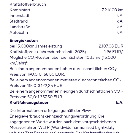
Kraftstoffverbrauch
Kombiniert
7,2 l/100 km
Innenstadt
k.A.
Stadtrand
k.A.
Landstraße
k.A.
Autobahn
k.A.
Energiekosten
bei 15.000km Jahresleistung
2.107,08 EUR
Kraftstoffpreis (Jahresdurchschnitt 2025)
1,96 EUR/l
Mögliche CO₂-Kosten über die nächsten 10 Jahre (15.000
km/Jahr)²:
Bei einem angenommenen hohen durchschnittlichen CO₂-
Preis von 190,0: 5.158,50 EUR.
Bei einem angenommenen mittleren durchschnittlichen CO₂-
Preis von 115,0: 3.122,25 EUR.
Bei einem angenommenen niedrigen durchschnittlichen CO₂-
Preis von 50,0: 1.357,50 EUR
Kraftfahrzeugsteuer
k.A.
Die Informationen erfolgen gemäß der Pkw-
Energieverbrauchskennzeichnungsverordnung. Die
angegebenen Werte wurden nach dem vorgeschriebenen
Messverfahren WLTP (Worldwide harmonised Light-duty