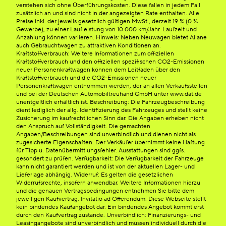
verstehen sich ohne Überführungskosten. Diese fallen in jedem Fall
zusätzlich an und sind nicht in der angezeigten Rate enthalten. Alle
Preise inkl. der jeweils gesetzlich gültigen MwSt., derzeit 19 % (0 %
Gewerbe), zu einer Laufleistung von 10.000 km/Jahr. Laufzeit und
Anzahlung können variieren. Hinweis: Neben Neuwagen bietet Allane
auch Gebrauchtwagen zu attraktiven Konditionen an.
Kraftstoffverbrauch: Weitere Informationen zum offiziellen
Kraftstoffverbrauch und den offiziellen spezifischen CO2-Emissionen
neuer Personenkraftwagen können dem Leitfaden über den
Kraftstoffverbrauch und die CO2-Emissionen neuer
Personenkraftwagen entnommen werden, der an allen Verkaufsstellen
und bei der Deutschen Automobiltreuhand GmbH unter www.dat.de
unentgeltlich erhältlich ist. Beschreibung: Die Fahrzeugbeschreibung
dient lediglich der allg. Identifizierung des Fahrzeuges und stellt keine
Zusicherung im kaufrechtlichen Sinn dar. Die Angaben erheben nicht
den Anspruch auf Vollständigkeit. Die gemachten
Angaben/Beschreibungen sind unverbindlich und dienen nicht als
zugesicherte Eigenschaften. Der Verkäufer übernimmt keine Haftung
für Tipp u. Datenübermittlungsfehler. Ausstattungen sind ggfs.
gesondert zu prüfen. Verfügbarkeit: Die Verfügbarkeit der Fahrzeuge
kann nicht garantiert werden und ist von der aktuellen Lager- und
Lieferlage abhängig. Widerruf: Es gelten die gesetzlichen
Widerrufsrechte, insofern anwendbar. Weitere Informationen hierzu
und die genauen Vertragsbedingungen entnehmen Sie bitte dem
jeweiligen Kaufvertrag. Invitatio ad Offerendum: Diese Webseite stellt
kein bindendes Kaufangebot dar. Ein bindendes Angebot kommt erst
durch den Kaufvertrag zustande. Unverbindlich: Finanzierungs- und
Leasingangebote sind unverbindlich und müssen individuell durch die