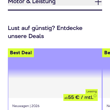
Motor & Leistung
Lust auf günstig? Entdecke
unsere Deals
Best Deal
Be
Leasing
55 €
/ mtl.
ab
Neuwagen | 2026
N