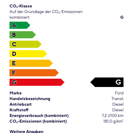
CO₂-Klasse
Auf der Grundlage der CO₂-Emissionen
kombiniert
G
A
B
C
D
E
F
G
G
Marke
Ford
Handelsbezeichnung
Transit
Antriebsart
Diesel
Kraftstoff
Diesel
Energieverbrauch (kombiniert)
7,2 l/100 km
CO₂-Emissionen (kombiniert)
181,0 g/km¹
Weitere Angaben