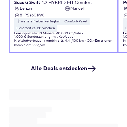
Suzuki Swift
1.2 HYBRID MT Comfort
P
Benzin
Manuell
81 PS (60 kW)
weitere Farben verfügbar
Comfort-Paket
Lieferzeit ca. 20 Wochen
L
Leasingdetails
:
30 Monate
10.000 km/Jahr
Le
1.000 € Sonderzahlung
mit Kaufoption
1.
Kraftstoffverbrauch (kombiniert)
:
4,4 l/100 km
CO₂-Emissionen
Kr
kombiniert
:
99 g/km
ko
Alle Deals entdecken