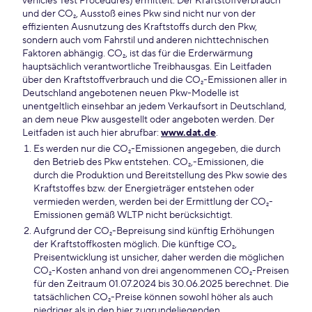
vehicles Test Procedures) ermittelt. Der Kraftstoffverbrauch
und der CO₂, Ausstoß eines Pkw sind nicht nur von der
effizienten Ausnutzung des Kraftstoffs durch den Pkw,
sondern auch vom Fahrstil und anderen nichttechnischen
Faktoren abhängig. CO₂, ist das für die Erderwärmung
hauptsächlich verantwortliche Treibhausgas. Ein Leitfaden
über den Kraftstoffverbrauch und die CO₂-Emissionen aller in
Deutschland angebotenen neuen Pkw-Modelle ist
unentgeltlich einsehbar an jedem Verkaufsort in Deutschland,
an dem neue Pkw ausgestellt oder angeboten werden. Der
Leitfaden ist auch hier abrufbar:
www.dat.de
.
Es werden nur die CO₂-Emissionen angegeben, die durch
den Betrieb des Pkw entstehen. CO₂,-Emissionen, die
durch die Produktion und Bereitstellung des Pkw sowie des
Kraftstoffes bzw. der Energieträger entstehen oder
vermieden werden, werden bei der Ermittlung der CO₂-
Emissionen gemäß WLTP nicht berücksichtigt.
Aufgrund der CO₂-Bepreisung sind künftig Erhöhungen
der Kraftstoffkosten möglich. Die künftige CO₂,
Preisentwicklung ist unsicher, daher werden die möglichen
CO₂-Kosten anhand von drei angenommenen CO₂-Preisen
für den Zeitraum 01.07.2024 bis 30.06.2025 berechnet. Die
tatsächlichen CO₂-Preise können sowohl höher als auch
niedriger als in den hier zugrundeliegenden