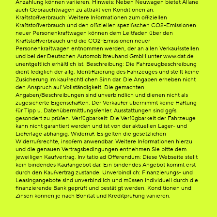
Anzahlung können variieren. Hinweis: Neben Neuwagen bietet Allane
auch Gebrauchtwagen zu attraktiven Konditionen an.
Kraftstoffverbrauch: Weitere Informationen zum offiziellen
Kraftstoffverbrauch und den offiziellen spezifischen CO2-Emissionen
neuer Personenkraftwagen können dem Leitfaden über den
Kraftstoffverbrauch und die CO2-Emissionen neuer
Personenkraftwagen entnommen werden, der an allen Verkaufsstellen
und bei der Deutschen Automobiltreuhand GmbH unter www.dat.de
unentgeltlich erhältlich ist. Beschreibung: Die Fahrzeugbeschreibung
dient lediglich der allg. Identifizierung des Fahrzeuges und stellt keine
Zusicherung im kaufrechtlichen Sinn dar. Die Angaben erheben nicht
den Anspruch auf Vollständigkeit. Die gemachten
Angaben/Beschreibungen sind unverbindlich und dienen nicht als
zugesicherte Eigenschaften. Der Verkäufer übernimmt keine Haftung
für Tipp u. Datenübermittlungsfehler. Ausstattungen sind ggfs.
gesondert zu prüfen. Verfügbarkeit: Die Verfügbarkeit der Fahrzeuge
kann nicht garantiert werden und ist von der aktuellen Lager- und
Lieferlage abhängig. Widerruf: Es gelten die gesetzlichen
Widerrufsrechte, insofern anwendbar. Weitere Informationen hierzu
und die genauen Vertragsbedingungen entnehmen Sie bitte dem
jeweiligen Kaufvertrag. Invitatio ad Offerendum: Diese Webseite stellt
kein bindendes Kaufangebot dar. Ein bindendes Angebot kommt erst
durch den Kaufvertrag zustande. Unverbindlich: Finanzierungs- und
Leasingangebote sind unverbindlich und müssen individuell durch die
finanzierende Bank geprüft und bestätigt werden. Konditionen und
Zinsen können je nach Bonität und Kreditprüfung variieren.