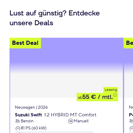
Lust auf günstig? Entdecke
unsere Deals
Best Deal
Be
Leasing
55 €
/ mtl.
ab
Neuwagen | 2026
N
Suzuki Swift
1.2 HYBRID MT Comfort
P
Benzin
Manuell
81 PS (60 kW)