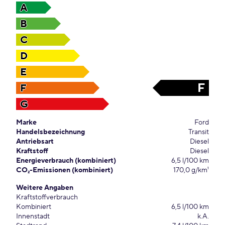
A
B
C
D
E
F
F
G
Marke
Ford
Handelsbezeichnung
Transit
Antriebsart
Diesel
Kraftstoff
Diesel
Energieverbrauch (kombiniert)
6,5 l/100 km
CO₂-Emissionen (kombiniert)
170,0 g/km¹
Weitere Angaben
Kraftstoffverbrauch
Kombiniert
6,5 l/100 km
Innenstadt
k.A.