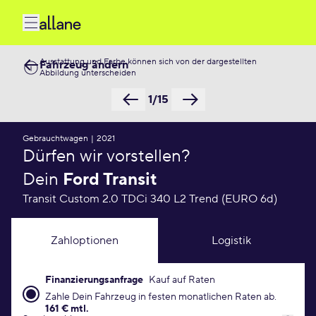
Ausstattung und Farbe können sich von der dargestellten
Fahrzeug ändern
Abbildung unterscheiden
1/15
Gebrauchtwagen
|
2021
Dürfen wir vorstellen?
Dein
Ford Transit
Transit Custom 2.0 TDCi 340 L2 Trend (EURO 6d)
Zahloptionen
Logistik
Finanzierungsanfrage
Kauf auf Raten
Finanzierungsanfrage Konditionen
Zahle Dein Fahrzeug in festen monatlichen Raten ab.
161 € mtl.