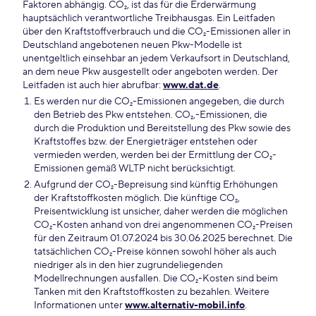
Faktoren abhängig. CO₂, ist das für die Erderwärmung
hauptsächlich verantwortliche Treibhausgas. Ein Leitfaden
über den Kraftstoffverbrauch und die CO₂-Emissionen aller in
Deutschland angebotenen neuen Pkw-Modelle ist
unentgeltlich einsehbar an jedem Verkaufsort in Deutschland,
an dem neue Pkw ausgestellt oder angeboten werden. Der
Leitfaden ist auch hier abrufbar:
www.dat.de
.
Es werden nur die CO₂-Emissionen angegeben, die durch
den Betrieb des Pkw entstehen. CO₂,-Emissionen, die
durch die Produktion und Bereitstellung des Pkw sowie des
Kraftstoffes bzw. der Energieträger entstehen oder
vermieden werden, werden bei der Ermittlung der CO₂-
Emissionen gemäß WLTP nicht berücksichtigt.
Aufgrund der CO₂-Bepreisung sind künftig Erhöhungen
der Kraftstoffkosten möglich. Die künftige CO₂,
Preisentwicklung ist unsicher, daher werden die möglichen
CO₂-Kosten anhand von drei angenommenen CO₂-Preisen
für den Zeitraum 01.07.2024 bis 30.06.2025 berechnet. Die
tatsächlichen CO₂-Preise können sowohl höher als auch
niedriger als in den hier zugrundeliegenden
Modellrechnungen ausfallen. Die CO₂-Kosten sind beim
Tanken mit den Kraftstoffkosten zu bezahlen. Weitere
Informationen unter
www.alternativ-mobil.info
.