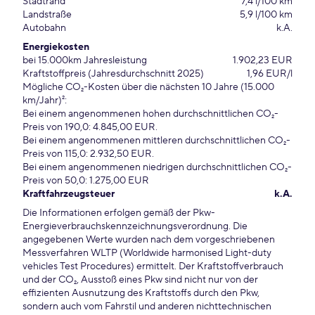
Stadtrand
7,4 l/100 km
Landstraße
5,9 l/100 km
Autobahn
k.A.
Energiekosten
bei 15.000km Jahresleistung
1.902,23 EUR
Kraftstoffpreis (Jahresdurchschnitt 2025)
1,96 EUR/l
Mögliche CO₂-Kosten über die nächsten 10 Jahre (15.000
km/Jahr)²:
Bei einem angenommenen hohen durchschnittlichen CO₂-
Preis von 190,0: 4.845,00 EUR.
Bei einem angenommenen mittleren durchschnittlichen CO₂-
Preis von 115,0: 2.932,50 EUR.
Bei einem angenommenen niedrigen durchschnittlichen CO₂-
Preis von 50,0: 1.275,00 EUR
Kraftfahrzeugsteuer
k.A.
Die Informationen erfolgen gemäß der Pkw-
Energieverbrauchskennzeichnungsverordnung. Die
angegebenen Werte wurden nach dem vorgeschriebenen
Messverfahren WLTP (Worldwide harmonised Light-duty
vehicles Test Procedures) ermittelt. Der Kraftstoffverbrauch
und der CO₂, Ausstoß eines Pkw sind nicht nur von der
effizienten Ausnutzung des Kraftstoffs durch den Pkw,
sondern auch vom Fahrstil und anderen nichttechnischen