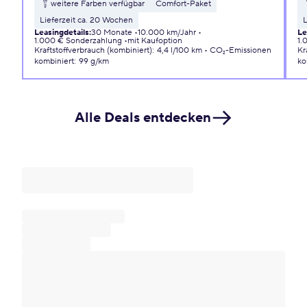
weitere Farben verfügbar
Comfort-Paket
Lieferzeit ca. 20 Wochen
L
Leasingdetails
:
30 Monate
10.000 km/Jahr
Le
1.000 € Sonderzahlung
mit Kaufoption
1.
Kraftstoffverbrauch (kombiniert)
:
4,4 l/100 km
CO₂-Emissionen
Kr
kombiniert
:
99 g/km
ko
Alle Deals entdecken