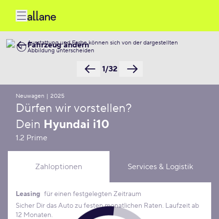
Ausstattung und Farbe können sich von der dargestellten
Fahrzeug ändern
Abbildung unterscheiden
1/32
Neuwagen
|
2025
Dürfen wir vorstellen?
Dein
Hyundai i10
1.2 Prime
Zahloptionen
Services & Logistik
Leasing
für einen festgelegten Zeitraum
Leasing Konditionen
Sicher Dir das Auto zu festen monatlichen Raten. Laufzeit ab
12 Monaten.