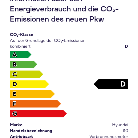
Energieverbrauch und die CO₂-
Emissionen des neuen Pkw
CO₂-Klasse
Auf der Grundlage der CO₂-Emissionen
kombiniert
D
A
B
C
D
D
E
F
G
Marke
Hyundai
Handelsbezeichnung
i10
Antriebsart
Verbrennungsmotor