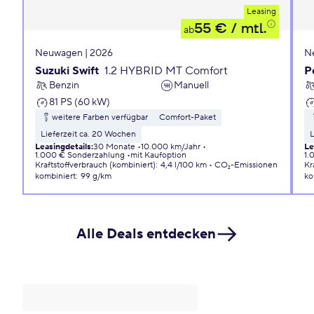
Leasing
55 €
/ mtl.
ab
Neuwagen | 2026
N
Suzuki Swift
1.2 HYBRID MT Comfort
P
Benzin
Manuell
81 PS (60 kW)
weitere Farben verfügbar
Comfort-Paket
Lieferzeit ca. 20 Wochen
L
Leasingdetails
:
30 Monate
10.000 km/Jahr
Le
1.000 € Sonderzahlung
mit Kaufoption
1.
Kraftstoffverbrauch (kombiniert)
:
4,4 l/100 km
CO₂-Emissionen
Kr
kombiniert
:
99 g/km
ko
Alle Deals entdecken