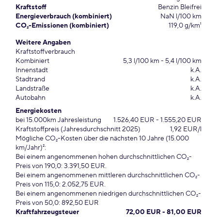
Kraftstoff
Benzin Bleifrei
Energieverbrauch (kombiniert)
NaN l/100 km
CO₂-Emissionen (kombiniert)
119,0 g/km¹
Weitere Angaben
Kraftstoffverbrauch
Kombiniert
5,3 l/100 km - 5,4 l/100 km
Innenstadt
k.A.
Stadtrand
k.A.
Landstraße
k.A.
Autobahn
k.A.
Energiekosten
bei 15.000km Jahresleistung
1.526,40 EUR - 1.555,20 EUR
Kraftstoffpreis (Jahresdurchschnitt 2025)
1,92 EUR/l
Mögliche CO₂-Kosten über die nächsten 10 Jahre (15.000
km/Jahr)²:
Bei einem angenommenen hohen durchschnittlichen CO₂-
Preis von 190,0: 3.391,50 EUR.
Bei einem angenommenen mittleren durchschnittlichen CO₂-
Preis von 115,0: 2.052,75 EUR.
Bei einem angenommenen niedrigen durchschnittlichen CO₂-
Preis von 50,0: 892,50 EUR
Kraftfahrzeugsteuer
72,00 EUR - 81,00 EUR