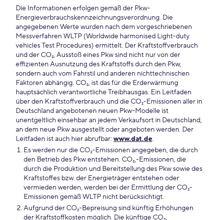
Die Informationen erfolgen gemäß der Pkw-
Energieverbrauchskennzeichnungsverordnung. Die
angegebenen Werte wurden nach dem vorgeschriebenen
Messverfahren WLTP (Worldwide harmonised Light-duty
vehicles Test Procedures) ermittelt. Der Kraftstoffverbrauch
und der CO₂, Ausstoß eines Pkw sind nicht nur von der
effizienten Ausnutzung des Kraftstoffs durch den Pkw,
sondern auch vom Fahrstil und anderen nichttechnischen
Faktoren abhängig. CO₂, ist das für die Erderwärmung
hauptsächlich verantwortliche Treibhausgas. Ein Leitfaden
über den Kraftstoffverbrauch und die CO₂-Emissionen aller in
Deutschland angebotenen neuen Pkw-Modelle ist
unentgeltlich einsehbar an jedem Verkaufsort in Deutschland,
an dem neue Pkw ausgestellt oder angeboten werden. Der
Leitfaden ist auch hier abrufbar:
www.dat.de
.
Es werden nur die CO₂-Emissionen angegeben, die durch
den Betrieb des Pkw entstehen. CO₂,-Emissionen, die
durch die Produktion und Bereitstellung des Pkw sowie des
Kraftstoffes bzw. der Energieträger entstehen oder
vermieden werden, werden bei der Ermittlung der CO₂-
Emissionen gemäß WLTP nicht berücksichtigt.
Aufgrund der CO₂-Bepreisung sind künftig Erhöhungen
der Kraftstoffkosten möglich. Die künftige CO₂,