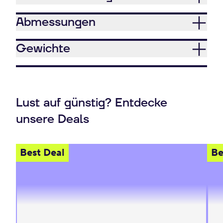
Abmessungen
Gewichte
Lust auf günstig? Entdecke
unsere Deals
Best Deal
Be