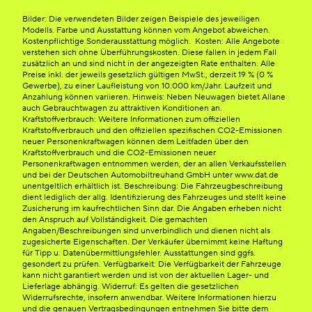
Bilder: Die verwendeten Bilder zeigen Beispiele des jeweiligen
Modells. Farbe und Ausstattung können vom Angebot abweichen.
Kostenpflichtige Sonderausstattung möglich. Kosten: Alle Angebote
verstehen sich ohne Überführungskosten. Diese fallen in jedem Fall
zusätzlich an und sind nicht in der angezeigten Rate enthalten. Alle
Preise inkl. der jeweils gesetzlich gültigen MwSt., derzeit 19 % (0 %
Gewerbe), zu einer Laufleistung von 10.000 km/Jahr. Laufzeit und
Anzahlung können variieren. Hinweis: Neben Neuwagen bietet Allane
auch Gebrauchtwagen zu attraktiven Konditionen an.
Kraftstoffverbrauch: Weitere Informationen zum offiziellen
Kraftstoffverbrauch und den offiziellen spezifischen CO2-Emissionen
neuer Personenkraftwagen können dem Leitfaden über den
Kraftstoffverbrauch und die CO2-Emissionen neuer
Personenkraftwagen entnommen werden, der an allen Verkaufsstellen
und bei der Deutschen Automobiltreuhand GmbH unter www.dat.de
unentgeltlich erhältlich ist. Beschreibung: Die Fahrzeugbeschreibung
dient lediglich der allg. Identifizierung des Fahrzeuges und stellt keine
Zusicherung im kaufrechtlichen Sinn dar. Die Angaben erheben nicht
den Anspruch auf Vollständigkeit. Die gemachten
Angaben/Beschreibungen sind unverbindlich und dienen nicht als
zugesicherte Eigenschaften. Der Verkäufer übernimmt keine Haftung
für Tipp u. Datenübermittlungsfehler. Ausstattungen sind ggfs.
gesondert zu prüfen. Verfügbarkeit: Die Verfügbarkeit der Fahrzeuge
kann nicht garantiert werden und ist von der aktuellen Lager- und
Lieferlage abhängig. Widerruf: Es gelten die gesetzlichen
Widerrufsrechte, insofern anwendbar. Weitere Informationen hierzu
und die genauen Vertragsbedingungen entnehmen Sie bitte dem