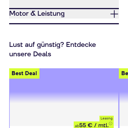
Motor & Leistung
Lust auf günstig? Entdecke
unsere Deals
Best Deal
Be
Leasing
55 €
/ mtl.
ab