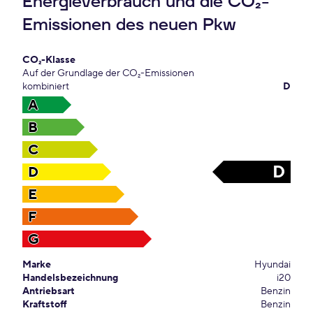
Energieverbrauch und die CO₂-
Emissionen des neuen Pkw
CO₂-Klasse
Auf der Grundlage der CO₂-Emissionen
kombiniert
D
A
B
C
D
D
E
F
G
Marke
Hyundai
Handelsbezeichnung
i20
Antriebsart
Benzin
Kraftstoff
Benzin