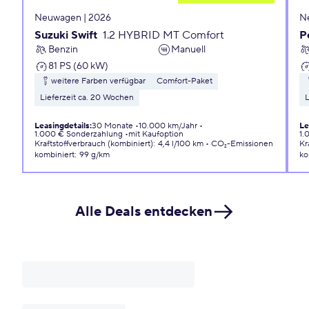
Neuwagen | 2026
N
Suzuki Swift
1.2 HYBRID MT Comfort
P
Benzin
Manuell
81 PS (60 kW)
weitere Farben verfügbar
Comfort-Paket
Lieferzeit ca. 20 Wochen
L
Leasingdetails
:
30 Monate
10.000 km/Jahr
Le
1.000 € Sonderzahlung
mit Kaufoption
1.
Kraftstoffverbrauch (kombiniert)
:
4,4 l/100 km
CO₂-Emissionen
Kr
kombiniert
:
99 g/km
ko
Alle Deals entdecken