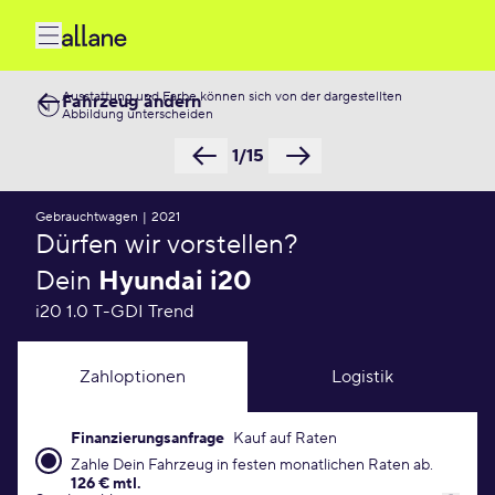
Ausstattung und Farbe können sich von der dargestellten
Fahrzeug ändern
Abbildung unterscheiden
1/15
Gebrauchtwagen
|
2021
Dürfen wir vorstellen?
Dein
Hyundai i20
i20 1.0 T-GDI Trend
Zahloptionen
Logistik
Finanzierungsanfrage
Kauf auf Raten
Finanzierungsanfrage Konditionen
Zahle Dein Fahrzeug in festen monatlichen Raten ab.
126 € mtl.