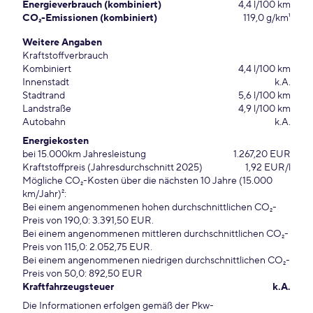
Energieverbrauch (kombiniert)
4,4 l/100 km
CO₂-Emissionen (kombiniert)
119,0 g/km¹
Weitere Angaben
Kraftstoffverbrauch
Kombiniert
4,4 l/100 km
Innenstadt
k.A.
Stadtrand
5,6 l/100 km
Landstraße
4,9 l/100 km
Autobahn
k.A.
Energiekosten
bei 15.000km Jahresleistung
1.267,20 EUR
Kraftstoffpreis (Jahresdurchschnitt 2025)
1,92 EUR/l
Mögliche CO₂-Kosten über die nächsten 10 Jahre (15.000
km/Jahr)²:
Bei einem angenommenen hohen durchschnittlichen CO₂-
Preis von 190,0: 3.391,50 EUR.
Bei einem angenommenen mittleren durchschnittlichen CO₂-
Preis von 115,0: 2.052,75 EUR.
Bei einem angenommenen niedrigen durchschnittlichen CO₂-
Preis von 50,0: 892,50 EUR
Kraftfahrzeugsteuer
k.A.
Die Informationen erfolgen gemäß der Pkw-