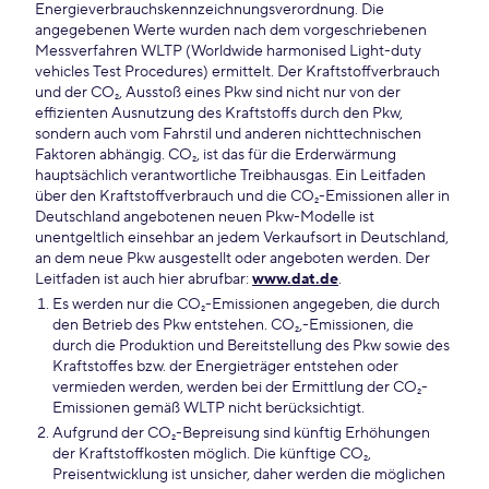
Energieverbrauchskennzeichnungsverordnung. Die
angegebenen Werte wurden nach dem vorgeschriebenen
Messverfahren WLTP (Worldwide harmonised Light-duty
vehicles Test Procedures) ermittelt. Der Kraftstoffverbrauch
und der CO₂, Ausstoß eines Pkw sind nicht nur von der
effizienten Ausnutzung des Kraftstoffs durch den Pkw,
sondern auch vom Fahrstil und anderen nichttechnischen
Faktoren abhängig. CO₂, ist das für die Erderwärmung
hauptsächlich verantwortliche Treibhausgas. Ein Leitfaden
über den Kraftstoffverbrauch und die CO₂-Emissionen aller in
Deutschland angebotenen neuen Pkw-Modelle ist
unentgeltlich einsehbar an jedem Verkaufsort in Deutschland,
an dem neue Pkw ausgestellt oder angeboten werden. Der
Leitfaden ist auch hier abrufbar:
www.dat.de
.
Es werden nur die CO₂-Emissionen angegeben, die durch
den Betrieb des Pkw entstehen. CO₂,-Emissionen, die
durch die Produktion und Bereitstellung des Pkw sowie des
Kraftstoffes bzw. der Energieträger entstehen oder
vermieden werden, werden bei der Ermittlung der CO₂-
Emissionen gemäß WLTP nicht berücksichtigt.
Aufgrund der CO₂-Bepreisung sind künftig Erhöhungen
der Kraftstoffkosten möglich. Die künftige CO₂,
Preisentwicklung ist unsicher, daher werden die möglichen