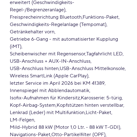
erweitert (Geschwindigkeits-
Regel-/Begrenzeranlage)
Freisprecheinrichtung Bluetooth
Funktions-Paket
Geschwindigkeits-Regelanlage (Tempomat)
Getränkehalter vorn
Getriebe 6-Gang - mit automatisierter Kupplung
(iMT)
Scheibenwischer mit Regensensor
Tagfahrlicht LED
USB-Anschluss + AUX-IN-Anschluss
USB-Anschluss hinten
USB-Anschluss Mittelkonsole
Wireless SmartLink (Apple CarPlay)
letzter Service im April 2026 bei KM 41389
Innenspiegel mit Abblendautomatik
Isofix-Aufnahmen für Kindersitz
Karosserie: 5-türig
Kopf-Airbag-System
Kopfstützen hinten verstellbar
Lenkrad (Leder) mit Multifunktion
Licht-Paket
LM-Felgen
Mild-Hybrid 88 kW (Motor 1,0 Ltr. - 88 kW T-GDI)
Navigations-Paket
Otto-Partikelfilter (OPF)