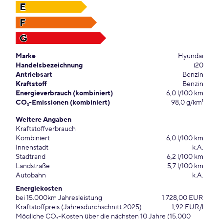
E
F
G
Marke
Hyundai
Handelsbezeichnung
i20
Antriebsart
Benzin
Kraftstoff
Benzin
Energieverbrauch (kombiniert)
6,0 l/100 km
CO₂-Emissionen (kombiniert)
98,0 g/km¹
Weitere Angaben
Kraftstoffverbrauch
Kombiniert
6,0 l/100 km
Innenstadt
k.A.
Stadtrand
6,2 l/100 km
Landstraße
5,7 l/100 km
Autobahn
k.A.
Energiekosten
bei 15.000km Jahresleistung
1.728,00 EUR
Kraftstoffpreis (Jahresdurchschnitt 2025)
1,92 EUR/l
Mögliche CO₂-Kosten über die nächsten 10 Jahre (15.000