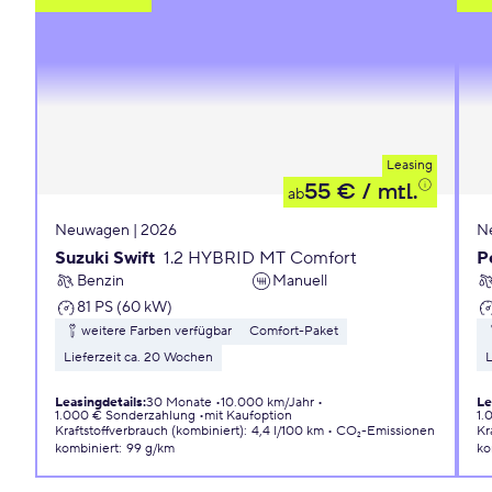
Leasing
55 €
/ mtl.
ab
Neuwagen | 2026
N
Suzuki Swift
1.2 HYBRID MT Comfort
P
Benzin
Manuell
81 PS (60 kW)
weitere Farben verfügbar
Comfort-Paket
Lieferzeit ca. 20 Wochen
L
Leasingdetails
:
30 Monate
10.000 km/Jahr
Le
1.000 € Sonderzahlung
mit Kaufoption
1.
Kraftstoffverbrauch (kombiniert)
:
4,4 l/100 km
CO₂-Emissionen
Kr
kombiniert
:
99 g/km
ko