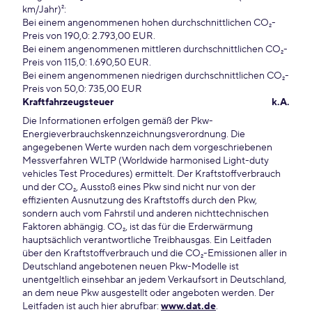
km/Jahr)²:
Bei einem angenommenen hohen durchschnittlichen CO₂-
Preis von 190,0: 2.793,00 EUR.
Bei einem angenommenen mittleren durchschnittlichen CO₂-
Preis von 115,0: 1.690,50 EUR.
Bei einem angenommenen niedrigen durchschnittlichen CO₂-
Preis von 50,0: 735,00 EUR
Kraftfahrzeugsteuer
k.A.
Die Informationen erfolgen gemäß der Pkw-
Energieverbrauchskennzeichnungsverordnung. Die
angegebenen Werte wurden nach dem vorgeschriebenen
Messverfahren WLTP (Worldwide harmonised Light-duty
vehicles Test Procedures) ermittelt. Der Kraftstoffverbrauch
und der CO₂, Ausstoß eines Pkw sind nicht nur von der
effizienten Ausnutzung des Kraftstoffs durch den Pkw,
sondern auch vom Fahrstil und anderen nichttechnischen
Faktoren abhängig. CO₂, ist das für die Erderwärmung
hauptsächlich verantwortliche Treibhausgas. Ein Leitfaden
über den Kraftstoffverbrauch und die CO₂-Emissionen aller in
Deutschland angebotenen neuen Pkw-Modelle ist
unentgeltlich einsehbar an jedem Verkaufsort in Deutschland,
an dem neue Pkw ausgestellt oder angeboten werden. Der
Leitfaden ist auch hier abrufbar:
www.dat.de
.