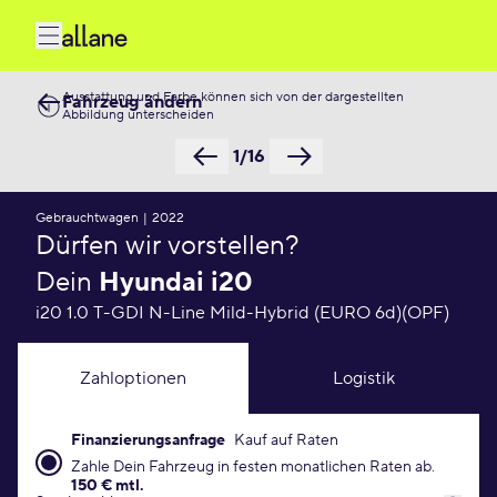
Ausstattung und Farbe können sich von der dargestellten
Fahrzeug ändern
Abbildung unterscheiden
1/16
Gebrauchtwagen
|
2022
Dürfen wir vorstellen?
Dein
Hyundai i20
i20 1.0 T-GDI N-Line Mild-Hybrid (EURO 6d)(OPF)
Zahloptionen
Logistik
Finanzierungsanfrage
Kauf auf Raten
Finanzierungsanfrage Konditionen
Zahle Dein Fahrzeug in festen monatlichen Raten ab.
150 € mtl.