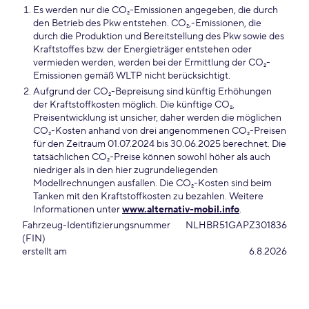
Es werden nur die CO₂-Emissionen angegeben, die durch
den Betrieb des Pkw entstehen. CO₂,-Emissionen, die
durch die Produktion und Bereitstellung des Pkw sowie des
Kraftstoffes bzw. der Energieträger entstehen oder
vermieden werden, werden bei der Ermittlung der CO₂-
Emissionen gemäß WLTP nicht berücksichtigt.
Aufgrund der CO₂-Bepreisung sind künftig Erhöhungen
der Kraftstoffkosten möglich. Die künftige CO₂,
Preisentwicklung ist unsicher, daher werden die möglichen
CO₂-Kosten anhand von drei angenommenen CO₂-Preisen
für den Zeitraum 01.07.2024 bis 30.06.2025 berechnet. Die
tatsächlichen CO₂-Preise können sowohl höher als auch
niedriger als in den hier zugrundeliegenden
Modellrechnungen ausfallen. Die CO₂-Kosten sind beim
Tanken mit den Kraftstoffkosten zu bezahlen. Weitere
Informationen unter
www.alternativ-mobil.info
.
Fahrzeug-Identifizierungsnummer
NLHBR51GAPZ301836
(FIN)
erstellt am
6.8.2026