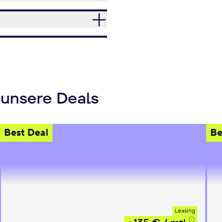
 unsere Deals
Best Deal
Be
Leasing