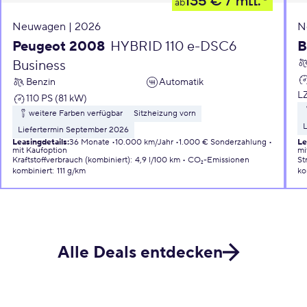
135 €
/ mtl.
ab
Neuwagen | 2026
N
Peugeot 2008
HYBRID 110 e-DSC6
B
Business
Benzin
Automatik
L
110 PS (81 kW)
weitere Farben verfügbar
Sitzheizung vorn
L
Liefertermin September 2026
Leasingdetails
:
36 Monate
10.000 km/Jahr
1.000 € Sonderzahlung
Le
mit Kaufoption
mi
Kraftstoffverbrauch (kombiniert)
:
4,9 l/100 km
CO₂-Emissionen
St
kombiniert
:
111 g/km
ko
Alle Deals entdecken