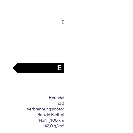
E
E
Hyundai
i30
Verbrennungsmotor
Benzin Bleifrei
NaN l/100 km
142,0 g/km¹