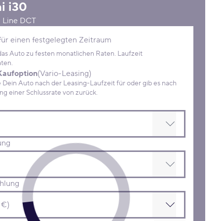
i
i30
N Line DCT
Konditionen
für einen festgelegten Zeitraum
 das Auto zu festen monatlichen Raten. Laufzeit
ten.
Kaufoption
(Vario-Leasing)
ein Auto nach der Leasing-Laufzeit für oder gib es nach
Zahlung einer Schlussrate von zurück.
ung
hlung