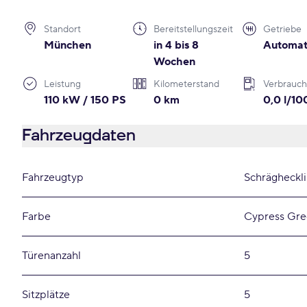
Standort
Bereitstellungszeit
Getriebe
München
in 4 bis 8
Automat
Wochen
Leistung
Kilometerstand
Verbrauch
110 kW / 150 PS
0 km
0,0 l/1
Fahrzeugdaten
Fahrzeugtyp
Schrägheckl
Farbe
Cypress Gre
Türenanzahl
5
Sitzplätze
5