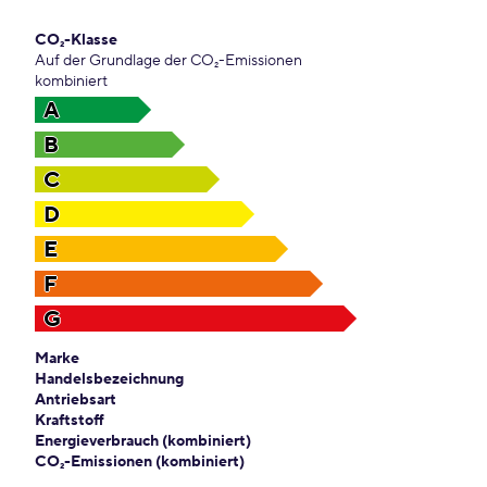
CO₂-Klasse
Auf der Grundlage der CO₂-Emissionen
kombiniert
A
B
C
D
E
F
G
Marke
Handelsbezeichnung
Antriebsart
Kraftstoff
Energieverbrauch (kombiniert)
CO₂-Emissionen (kombiniert)