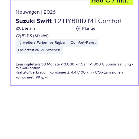
55 €
/ mtl.
ab
Neuwagen | 2026
Suzuki Swift
1.2 HYBRID MT Comfort
Benzin
Manuell
81 PS (60 kW)
weitere Farben verfügbar
Comfort-Paket
Lieferzeit ca. 20 Wochen
Leasingdetails
:
30 Monate
10.000 km/Jahr
1.000 € Sonderzahlung
mit Kaufoption
Kraftstoffverbrauch (kombiniert)
:
4,4 l/100 km
CO₂-Emissionen
kombiniert
:
99 g/km