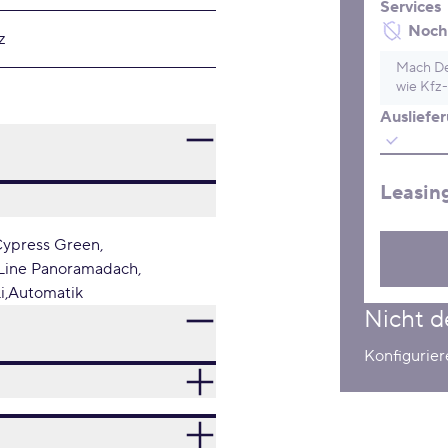
Services
Noch 
z
Mach De
wie Kfz-
Ausliefe
Leasin
ypress Green
 Line Panoramadach
i
Automatik
Nicht d
Konfigurie