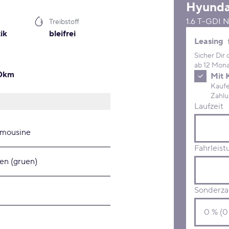
Hyunda
1.6 T-GDI 
Treibstoff
ik
bleifrei
Leasing 
Leasing
Sicher Dir
ab 12 Mona
00km
Mit 
Kaufe D
Laufzeit
imousine
Fahrleist
en (gruen)
Sonderza