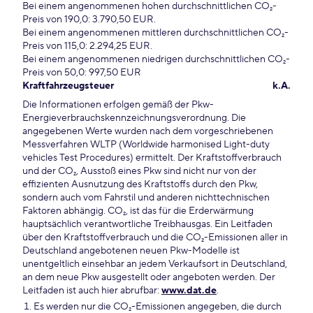
Bei einem angenommenen hohen durchschnittlichen CO₂-
Preis von 190,0: 3.790,50 EUR.
Bei einem angenommenen mittleren durchschnittlichen CO₂-
Preis von 115,0: 2.294,25 EUR.
Bei einem angenommenen niedrigen durchschnittlichen CO₂-
Preis von 50,0: 997,50 EUR
Kraftfahrzeugsteuer
k.A.
Die Informationen erfolgen gemäß der Pkw-
Energieverbrauchskennzeichnungsverordnung. Die
angegebenen Werte wurden nach dem vorgeschriebenen
Messverfahren WLTP (Worldwide harmonised Light-duty
vehicles Test Procedures) ermittelt. Der Kraftstoffverbrauch
und der CO₂, Ausstoß eines Pkw sind nicht nur von der
effizienten Ausnutzung des Kraftstoffs durch den Pkw,
sondern auch vom Fahrstil und anderen nichttechnischen
Faktoren abhängig. CO₂, ist das für die Erderwärmung
hauptsächlich verantwortliche Treibhausgas. Ein Leitfaden
über den Kraftstoffverbrauch und die CO₂-Emissionen aller in
Deutschland angebotenen neuen Pkw-Modelle ist
unentgeltlich einsehbar an jedem Verkaufsort in Deutschland,
an dem neue Pkw ausgestellt oder angeboten werden. Der
Leitfaden ist auch hier abrufbar:
www.dat.de
.
Es werden nur die CO₂-Emissionen angegeben, die durch