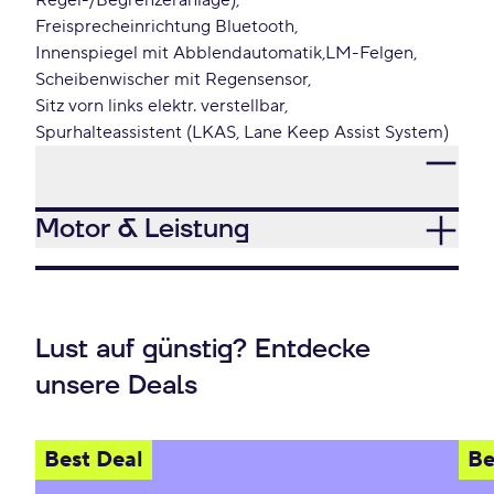
Regel-/Begrenzeranlage)
Freisprecheinrichtung Bluetooth
Innenspiegel mit Abblendautomatik
LM-Felgen
Scheibenwischer mit Regensensor
Sitz vorn links elektr. verstellbar
Spurhalteassistent (LKAS, Lane Keep Assist System)
Motor & Leistung
Lust auf günstig? Entdecke
unsere Deals
Best Deal
Be