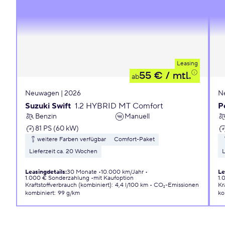
Leasing
55 €
/ mtl.
ab
Neuwagen | 2026
N
Suzuki Swift
1.2 HYBRID MT Comfort
P
Benzin
Manuell
81 PS (60 kW)
weitere Farben verfügbar
Comfort-Paket
Lieferzeit ca. 20 Wochen
L
Leasingdetails
:
30 Monate
10.000 km/Jahr
Le
1.000 € Sonderzahlung
mit Kaufoption
1.
Kraftstoffverbrauch (kombiniert)
:
4,4 l/100 km
CO₂-Emissionen
Kr
kombiniert
:
99 g/km
ko