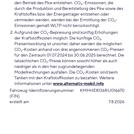
den Betrieb des Pkw entstehen. CO₂,-Emissionen, die
durch die Produktion und Bereitstellung des Pkw sowie des
Kraftstoffes bzw. der Energieträger entstehen oder
vermieden werden, werden bei der Ermittlung der CO₂-
Emissionen gemäß WLTP nicht berücksichtigt.
Aufgrund der CO₂-Bepreisung sind künftig Erhöhungen
der Kraftstoffkosten möglich. Die künftige CO₂,
Preisentwicklung ist unsicher, daher werden die möglichen
CO₂-Kosten anhand von drei angenommenen CO₂-Preisen
für den Zeitraum 01.07.2024 bis 30.06.2025 berechnet. Die
tatsächlichen CO₂-Preise können sowohl höher als auch
niedriger als in den hier zugrundeliegenden
Modellrechnungen ausfallen. Die CO₂-Kosten sind beim
Tanken mit den Kraftstoffkosten zu bezahlen. Weitere
Informationen unter
www.alternativ-mobil.info
.
Fahrzeug-Identifizierungsnummer
KMHHE8136RU016670
(FIN)
erstellt am
7.8.2026