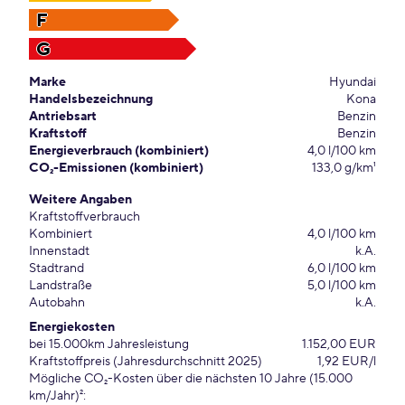
F
G
Marke
Hyundai
Handelsbezeichnung
Kona
Antriebsart
Benzin
Kraftstoff
Benzin
Energieverbrauch (kombiniert)
4,0 l/100 km
CO₂-Emissionen (kombiniert)
133,0 g/km¹
Weitere Angaben
Kraftstoffverbrauch
Kombiniert
4,0 l/100 km
Innenstadt
k.A.
Stadtrand
6,0 l/100 km
Landstraße
5,0 l/100 km
Autobahn
k.A.
Energiekosten
bei 15.000km Jahresleistung
1.152,00 EUR
Kraftstoffpreis (Jahresdurchschnitt 2025)
1,92 EUR/l
Mögliche CO₂-Kosten über die nächsten 10 Jahre (15.000
km/Jahr)²: