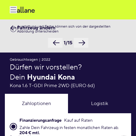
Ausstattung und Farbe können sich von der dargestellten
Fahrzeug ändern
Abbildung unterscheiden
1/15
Gebrauchtwagen
|
2022
Dürfen wir vorstellen?
Dein
Hyundai Kona
Kona 1.6 T-GDI Prime 2WD (EURO 6d)
Zahloptionen
Logistik
Finanzierungsanfrage
Kauf auf Raten
Finanzierungsanfrage Konditionen
Zahle Dein Fahrzeug in festen monatlichen Raten ab.
204 € mtl.