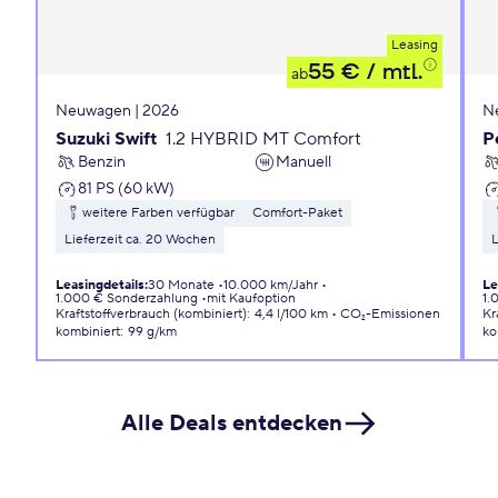
Leasing
55 €
/ mtl.
ab
Neuwagen | 2026
N
Suzuki Swift
1.2 HYBRID MT Comfort
P
Benzin
Manuell
81 PS (60 kW)
weitere Farben verfügbar
Comfort-Paket
Lieferzeit ca. 20 Wochen
L
Leasingdetails
:
30 Monate
10.000 km/Jahr
Le
1.000 € Sonderzahlung
mit Kaufoption
1.
Kraftstoffverbrauch (kombiniert)
:
4,4 l/100 km
CO₂-Emissionen
Kr
kombiniert
:
99 g/km
ko
Alle Deals entdecken