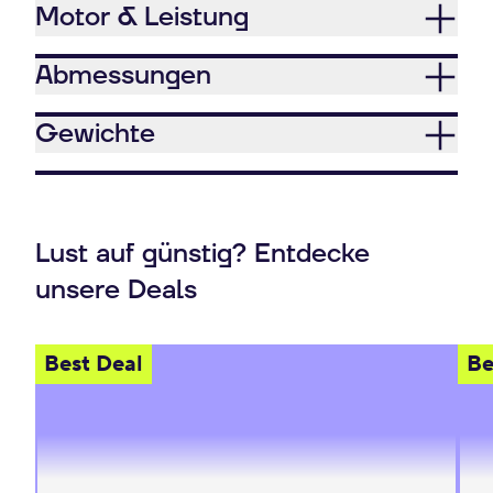
Motor & Leistung
Abmessungen
Gewichte
Lust auf günstig? Entdecke
unsere Deals
Best Deal
Be