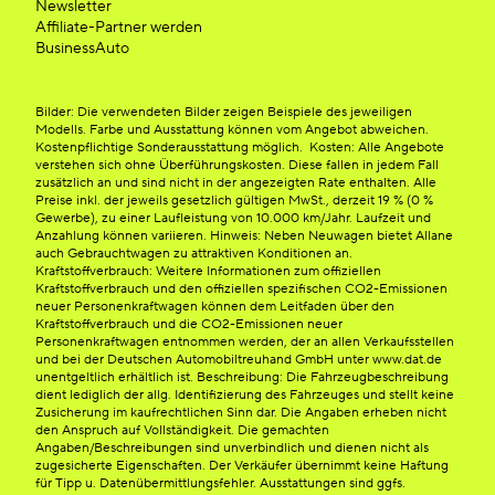
Newsletter
Affiliate-Partner werden
BusinessAuto
Bilder: Die verwendeten Bilder zeigen Beispiele des jeweiligen
Modells. Farbe und Ausstattung können vom Angebot abweichen.
Kostenpflichtige Sonderausstattung möglich. Kosten: Alle Angebote
verstehen sich ohne Überführungskosten. Diese fallen in jedem Fall
zusätzlich an und sind nicht in der angezeigten Rate enthalten. Alle
Preise inkl. der jeweils gesetzlich gültigen MwSt., derzeit 19 % (0 %
Gewerbe), zu einer Laufleistung von 10.000 km/Jahr. Laufzeit und
Anzahlung können variieren. Hinweis: Neben Neuwagen bietet Allane
auch Gebrauchtwagen zu attraktiven Konditionen an.
Kraftstoffverbrauch: Weitere Informationen zum offiziellen
Kraftstoffverbrauch und den offiziellen spezifischen CO2-Emissionen
neuer Personenkraftwagen können dem Leitfaden über den
Kraftstoffverbrauch und die CO2-Emissionen neuer
Personenkraftwagen entnommen werden, der an allen Verkaufsstellen
und bei der Deutschen Automobiltreuhand GmbH unter www.dat.de
unentgeltlich erhältlich ist. Beschreibung: Die Fahrzeugbeschreibung
dient lediglich der allg. Identifizierung des Fahrzeuges und stellt keine
Zusicherung im kaufrechtlichen Sinn dar. Die Angaben erheben nicht
den Anspruch auf Vollständigkeit. Die gemachten
Angaben/Beschreibungen sind unverbindlich und dienen nicht als
zugesicherte Eigenschaften. Der Verkäufer übernimmt keine Haftung
für Tipp u. Datenübermittlungsfehler. Ausstattungen sind ggfs.