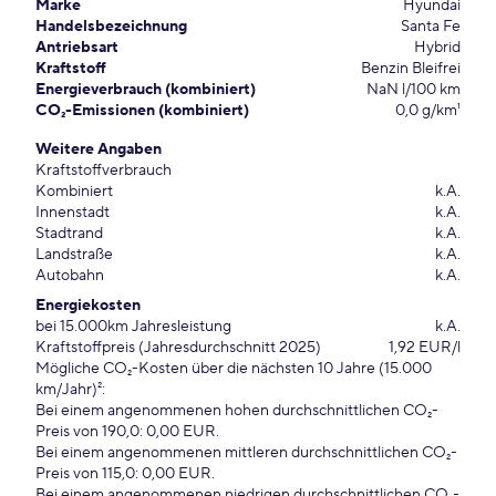
Marke
Hyundai
Handelsbezeichnung
Santa Fe
Antriebsart
Hybrid
Kraftstoff
Benzin Bleifrei
Energieverbrauch (kombiniert)
NaN l/100 km
CO₂-Emissionen (kombiniert)
0,0 g/km¹
Weitere Angaben
Kraftstoffverbrauch
Kombiniert
k.A.
Innenstadt
k.A.
Stadtrand
k.A.
Landstraße
k.A.
Autobahn
k.A.
Energiekosten
bei 15.000km Jahresleistung
k.A.
Kraftstoffpreis (Jahresdurchschnitt 2025)
1,92 EUR/l
Mögliche CO₂-Kosten über die nächsten 10 Jahre (15.000
km/Jahr)²:
Bei einem angenommenen hohen durchschnittlichen CO₂-
Preis von 190,0: 0,00 EUR.
Bei einem angenommenen mittleren durchschnittlichen CO₂-
Preis von 115,0: 0,00 EUR.
Bei einem angenommenen niedrigen durchschnittlichen CO₂-