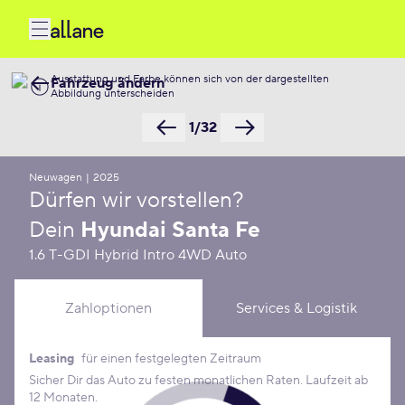
Ausstattung und Farbe können sich von der dargestellten
Fahrzeug ändern
Abbildung unterscheiden
1/32
Neuwagen
|
2025
Dürfen wir vorstellen?
Dein
Hyundai Santa Fe
1.6 T-GDI Hybrid Intro 4WD Auto
Zahloptionen
Services & Logistik
Leasing
für einen festgelegten Zeitraum
Leasing Konditionen
Sicher Dir das Auto zu festen monatlichen Raten. Laufzeit ab
12 Monaten.