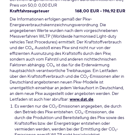
Preis von 50,0: 0,00 EUR
Kraftfahrzeugsteuer
168,00 EUR - 196,92 EUR
Die Informationen erfolgen gemäß der Pkw-
Energieverbrauchskennzeichnungsverordnung. Die
angegebenen Werte wurden nach dem vorgeschriebenen
Messverfahren WLTP (Worldwide harmonised Light-duty
vehicles Test Procedures) ermittelt. Der Kraftstoffverbrauch
und der CO₂, Ausstoß eines Pkw sind nicht nur von der
effizienten Ausnutzung des Kraftstoffs durch den Pkw,
sondern auch vom Fahrstil und anderen nichttechnischen
Faktoren abhängig. CO₂, ist das für die Erderwärmung
hauptsächlich verantwortliche Treibhausgas. Ein Leitfaden
über den Kraftstoffverbrauch und die CO₂-Emissionen aller in
Deutschland angebotenen neuen Pkw-Modelle ist
unentgeltlich einsehbar an jedem Verkaufsort in Deutschland,
an dem neue Pkw ausgestellt oder angeboten werden. Der
Leitfaden ist auch hier abrufbar:
www.dat.de
.
Es werden nur die CO₂-Emissionen angegeben, die durch
den Betrieb des Pkw entstehen. CO₂,-Emissionen, die
durch die Produktion und Bereitstellung des Pkw sowie des
Kraftstoffes bzw. der Energieträger entstehen oder
vermieden werden, werden bei der Ermittlung der CO₂-