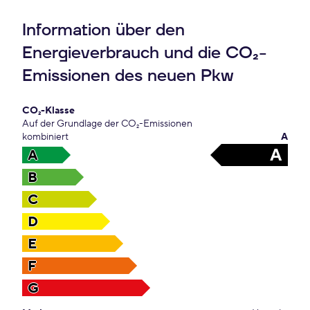
Information über den
Energieverbrauch und die CO₂-
Emissionen des neuen Pkw
CO₂-Klasse
Auf der Grundlage der CO₂-Emissionen
kombiniert
A
A
A
B
C
D
E
F
G