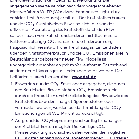
Energieverbrauchskennzeichnungsverordnung. Die
angegebenen Werte wurden nach dem vorgeschriebenen
Messverfahren WLTP (Worldwide harmonised Light-duty
vehicles Test Procedures) ermittelt. Der Kraftstoffverbrauch
und der CO₂, Ausstoß eines Pkw sind nicht nur von der
effizienten Ausnutzung des Kraftstoffs durch den Pkw,
sondern auch vom Fahrstil und anderen nichttechnischen
Faktoren abhängig. CO₂, ist das für die Erderwärmung
hauptsächlich verantwortliche Treibhausgas. Ein Leitfaden
über den Kraftstoffverbrauch und die CO₂-Emissionen aller in
Deutschland angebotenen neuen Pkw-Modelle ist
unentgeltlich einsehbar an jedem Verkaufsort in Deutschland,
an dem neue Pkw ausgestellt oder angeboten werden. Der
Leitfaden ist auch hier abrufbar:
www.dat.de
.
Es werden nur die CO₂-Emissionen angegeben, die durch
den Betrieb des Pkw entstehen. CO₂,-Emissionen, die
durch die Produktion und Bereitstellung des Pkw sowie des
Kraftstoffes bzw. der Energieträger entstehen oder
vermieden werden, werden bei der Ermittlung der CO₂-
Emissionen gemäß WLTP nicht berücksichtigt.
Aufgrund der CO₂-Bepreisung sind künftig Erhöhungen
der Kraftstoffkosten möglich. Die künftige CO₂,
Preisentwicklung ist unsicher, daher werden die möglichen
CO₂-Kosten anhand von drei angenommenen CO₂-Preisen