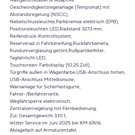
Navigationsbasierte Adaptive
Geschwindigkeitsregelanlage (Tempomat) mit
Abstandsregelung (NSCC)
Nebelschlussleuchte
Parkbremse elektrisch (EPB)
Positionsleuchten LED
Radstand 3273 mm
Reifendruck-Kontrollsystem
Reserverad in Fahrbereifung
Rückfahrkamera
Rundumverglasung getönt
Rußpartikelfilter
Tagfahrlicht LED
Touchscreen-Farbdisplay (10,25 Zoll)
Türgriffe außen in Wagenfarbe
USB-Anschluss hinten
USB-Anschluss Mittelkonsole
Warnanlage für Sicherheitsgurte,
Fahrer-/Beifahrerseite
Wegfahrsperre elektronisch
Zentralverriegelung mit Fernbedienung
Zul. Gesamtgewicht 3,10 t
letzter Service im Juni 2025 bei KM 67616
Ablagefach auf Armaturentafel