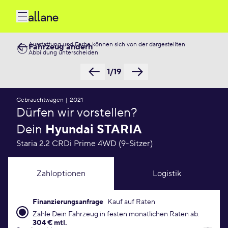
Ausstattung und Farbe können sich von der dargestellten
Fahrzeug ändern
Abbildung unterscheiden
1/19
Gebrauchtwagen
|
2021
Dürfen wir vorstellen?
Dein
Hyundai STARIA
Staria 2.2 CRDi Prime 4WD (9-Sitzer)
Zahloptionen
Logistik
Finanzierungsanfrage
Kauf auf Raten
Finanzierungsanfrage Konditionen
Zahle Dein Fahrzeug in festen monatlichen Raten ab.
304 € mtl.