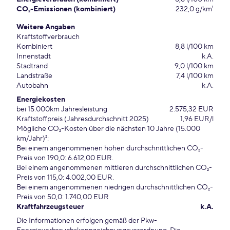
CO₂-Emissionen (kombiniert)
232,0 g/km¹
Weitere Angaben
Kraftstoffverbrauch
Kombiniert
8,8 l/100 km
Innenstadt
k.A.
Stadtrand
9,0 l/100 km
Landstraße
7,4 l/100 km
Autobahn
k.A.
Energiekosten
bei 15.000km Jahresleistung
2.575,32 EUR
Kraftstoffpreis (Jahresdurchschnitt 2025)
1,96 EUR/l
Mögliche CO₂-Kosten über die nächsten 10 Jahre (15.000
km/Jahr)²:
Bei einem angenommenen hohen durchschnittlichen CO₂-
Preis von 190,0: 6.612,00 EUR.
Bei einem angenommenen mittleren durchschnittlichen CO₂-
Preis von 115,0: 4.002,00 EUR.
Bei einem angenommenen niedrigen durchschnittlichen CO₂-
Preis von 50,0: 1.740,00 EUR
Kraftfahrzeugsteuer
k.A.
Die Informationen erfolgen gemäß der Pkw-