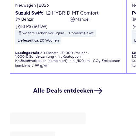
Neuwagen | 2026
N
Suzuki Swift
1.2 HYBRID MT Comfort
P
Benzin
Manuell
81 PS (60 kW)
weitere Farben verfügbar
Comfort-Paket
Lieferzeit ca. 20 Wochen
L
Leasingdetails
:
30 Monate
10.000 km/Jahr
Le
1.000 € Sonderzahlung
mit Kaufoption
1.
Kraftstoffverbrauch (kombiniert)
:
4,4 l/100 km
CO₂-Emissionen
Kr
kombiniert
:
99 g/km
ko
Alle Deals entdecken