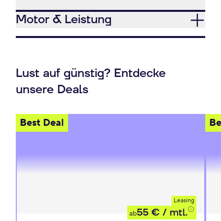
Motor & Leistung
Lust auf günstig? Entdecke
unsere Deals
Best Deal
Be
Leasing
55 €
/ mtl.
ab