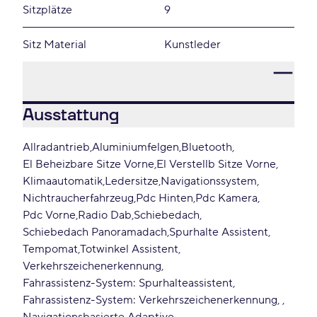
Sitzplätze
9
Sitz Material
Kunstleder
Ausstattung
Allradantrieb
Aluminiumfelgen
Bluetooth
El Beheizbare Sitze Vorne
El Verstellb Sitze Vorne
Klimaautomatik
Ledersitze
Navigationssystem
Nichtraucherfahrzeug
Pdc Hinten
Pdc Kamera
Pdc Vorne
Radio Dab
Schiebedach
Schiebedach Panoramadach
Spurhalte Assistent
Tempomat
Totwinkel Assistent
Verkehrszeichenerkennung
Fahrassistenz-System: Spurhalteassistent
Fahrassistenz-System: Verkehrszeichenerkennung,