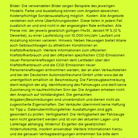
Bilder: Die verwendeten Bilder zeigen Beispiele des jeweiligen
Modells. Farbe und Ausstattung können vom Angebot abweichen.
Kostenpflichtige Sonderausstattung möglich. Kosten: Alle Angebote
verstehen sich ohne Überführungskosten. Diese fallen in jedem Fall
zusätzlich an und sind nicht in der angezeigten Rate enthalten. Alle
Preise inkl. der jeweils gesetzlich gültigen MwSt., derzeit 19 % (0 %
Gewerbe), zu einer Laufleistung von 10.000 km/Jahr. Laufzeit und
Anzahlung können variieren. Hinweis: Neben Neuwagen bietet Allane
auch Gebrauchtwagen zu attraktiven Konditionen an.
Kraftstoffverbrauch: Weitere Informationen zum offiziellen
Kraftstoffverbrauch und den offiziellen spezifischen CO2-Emissionen
neuer Personenkraftwagen können dem Leitfaden über den
Kraftstoffverbrauch und die CO2-Emissionen neuer
Personenkraftwagen entnommen werden, der an allen Verkaufsstellen
und bei der Deutschen Automobiltreuhand GmbH unter www.dat.de
unentgeltlich erhältlich ist. Beschreibung: Die Fahrzeugbeschreibung
dient lediglich der allg. Identifizierung des Fahrzeuges und stellt keine
Zusicherung im kaufrechtlichen Sinn dar. Die Angaben erheben nicht
den Anspruch auf Vollständigkeit. Die gemachten
Angaben/Beschreibungen sind unverbindlich und dienen nicht als
zugesicherte Eigenschaften. Der Verkäufer übernimmt keine Haftung
für Tipp u. Datenübermittlungsfehler. Ausstattungen sind ggfs.
gesondert zu prüfen. Verfügbarkeit: Die Verfügbarkeit der Fahrzeuge
kann nicht garantiert werden und ist von der aktuellen Lager- und
Lieferlage abhängig. Widerruf: Es gelten die gesetzlichen
Widerrufsrechte, insofern anwendbar. Weitere Informationen hierzu
und die genauen Vertragsbedingungen entnehmen Sie bitte dem