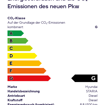
Emissionen des neuen Pkw
CO₂-Klasse
Auf der Grundlage der CO₂-Emissionen
kombiniert
G
A
B
C
D
E
F
G
G
Marke
Hyundai
Handelsbezeichnung
STARIA
Antriebsart
Diesel
Kraftstoff
Diesel
Energieverbrauch (kombiniert)
8,8 l/100 km