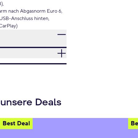
B)
arm nach Abgasnorm Euro 6
USB-Anschluss hinten
CarPlay)
 unsere Deals
Best Deal
Be