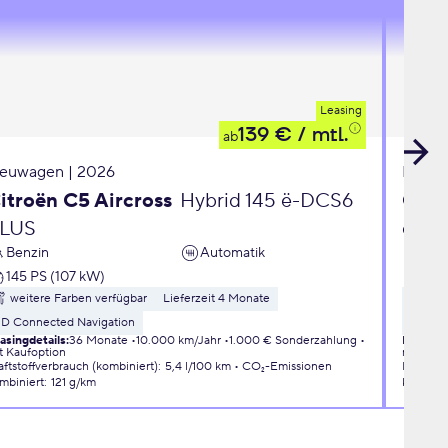
Leasing
139 €
/ mtl.
ab
euwagen | 2026
Neuwa
itroën C5 Aircross
Hybrid 145 ë-DCS6
Opel
LUS
eDC
Benzin
Automatik
Ben
145 PS (107 kW)
110 
weitere Farben verfügbar
Lieferzeit 4 Monate
wei
3D Connected Navigation
Liefer
asingdetails
:
36 Monate
10.000 km/Jahr
1.000 € Sonderzahlung
Leasingd
t Kaufoption
mit Kauf
aftstoffverbrauch (kombiniert)
:
5,4 l/100 km
CO₂-Emissionen
Kraftsto
mbiniert
:
121 g/km
kombini