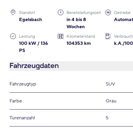
Standort
Bereitstellungszeit
Getriebe
Egelsbach
in 4 bis 8
Automat
Wochen
Leistung
Kilometerstand
Verbrauch
100 kW / 136
104353 km
k.A./10
PS
Fahrzeugdaten
Fahrzeugtyp
SUV
Farbe
Grau
Türenanzahl
5