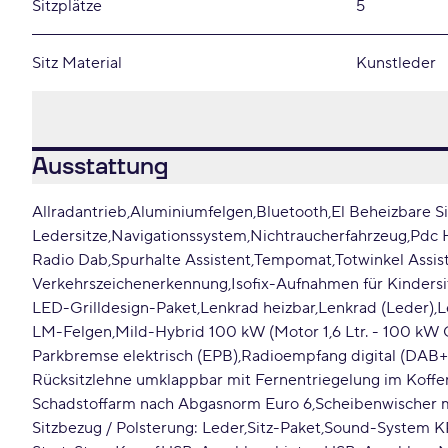
Sitzplätze
5
Sitz Material
Kunstleder
Ausstattung
Allradantrieb
Aluminiumfelgen
Bluetooth
El Beheizbare S
Ledersitze
Navigationssystem
Nichtraucherfahrzeug
Pdc 
Radio Dab
Spurhalte Assistent
Tempomat
Totwinkel Assis
Verkehrszeichenerkennung
Isofix-Aufnahmen für Kindersi
LED-Grilldesign-Paket
Lenkrad heizbar
Lenkrad (Leder)
L
LM-Felgen
Mild-Hybrid 100 kW (Motor 1,6 Ltr. - 100 kW
Parkbremse elektrisch (EPB)
Radioempfang digital (DAB+
Rücksitzlehne umklappbar mit Fernentriegelung im Koff
Schadstoffarm nach Abgasnorm Euro 6
Scheibenwischer 
Sitzbezug / Polsterung: Leder
Sitz-Paket
Sound-System 