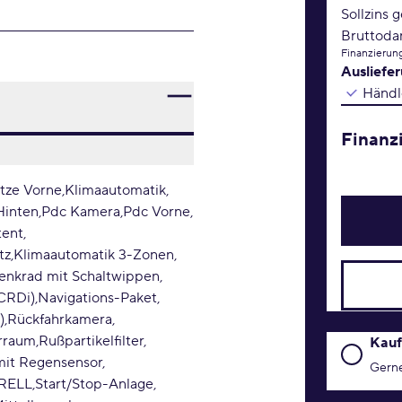
Sollzins 
Bruttoda
Finanzierung
Ausliefe
Händl
Finanz
itze Vorne
Klimaautomatik
Hinten
Pdc Kamera
Pdc Vorne
tent
tz
Klimaautomatik 3-Zonen
enkrad mit Schaltwippen
 CRDi)
Navigations-Paket
)
Rückfahrkamera
erraum
Rußpartikelfilter
Kaufanfr
Kauf
mit Regensensor
Gerne
KRELL
Start/Stop-Anlage