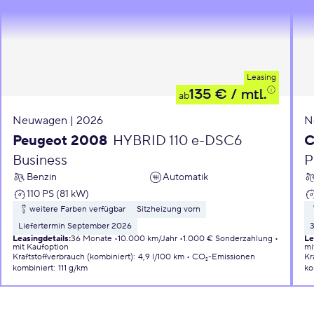
Leasing
135 €
/ mtl.
ab
Neuwagen | 2026
N
Peugeot 2008
HYBRID 110 e-DSC6
C
Business
P
Benzin
Automatik
110 PS (81 kW)
weitere Farben verfügbar
Sitzheizung vorn
Liefertermin September 2026
Leasingdetails
:
36 Monate
10.000 km/Jahr
1.000 € Sonderzahlung
Le
mit Kaufoption
mi
Kraftstoffverbrauch (kombiniert)
:
4,9 l/100 km
CO₂-Emissionen
Kr
kombiniert
:
111 g/km
ko