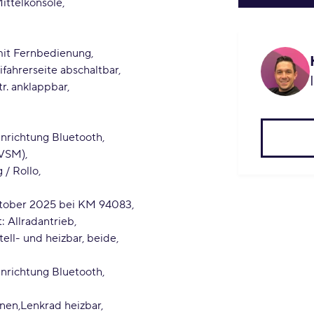
ittelkonsole
mit Fernbedienung
ifahrerseite abschaltbar
r. anklappbar
inrichtung Bluetooth
 VSM)
/ Rollo
Oktober 2025 bei KM 94083
: Allradantrieb
tell- und heizbar, beide
inrichtung Bluetooth
onen
Lenkrad heizbar