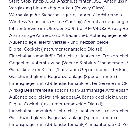
Start-Stop-Knopf
USB-Anschluss hinten
USB-Anschluss M
Verglasung hinten abgedunkelt (Privacy Glass)
Warnanlage für Sicherheitsgurte, Fahrer-/Beifahrerseite
Wireless SmartLink (Apple CarPlay)
Zentralverriegelung 
letzter Service im Oktober 2025 bei KM 94083
Airbag Be
Alarmanlage
Antriebsart: Allradantrieb
Außenspiegel elekt
Außenspiegel elektr. verstell- und heizbar, beide
Digital Cockpit (Instrumentenanzeige Digital)
Einschaltautomatik für Fahrlicht / Lichtsensor
Freispreche
Gegenlenkunterstützung (Vehicle Stability Management,
Gepäcknetz im Koffer-/Laderaum
Gepäckraumabdeckung 
Geschwindigkeits-Begrenzeranlage (Speed-Limiter)
Innenspiegel mit Abblendautomatik
letzter Service im 
Airbag Beifahrerseite abschaltbar
Alarmanlage
Antriebsart
Außenspiegel elektr. anklappbar
Außenspiegel elektr. vers
Digital Cockpit (Instrumentenanzeige Digital)
Einschaltautomatik für Fahrlicht / Lichtsensor
Freispreche
Geschwindigkeits-Begrenzeranlage (Speed-Limiter)
Innenspiegel mit Abblendautomatik
Klimaautomatik 3-Z