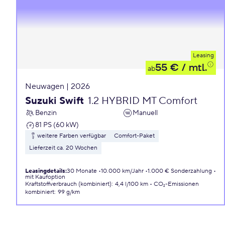
Leasing
55 €
/ mtl.
ab
Neuwagen | 2026
Suzuki Swift
1.2 HYBRID MT Comfort
Benzin
Manuell
81 PS (60 kW)
weitere Farben verfügbar
Comfort-Paket
Lieferzeit ca. 20 Wochen
Leasingdetails
:
30 Monate
10.000 km/Jahr
1.000 € Sonderzahlung
mit Kaufoption
Kraftstoffverbrauch (kombiniert)
:
4,4 l/100 km
CO₂-Emissionen
kombiniert
:
99 g/km