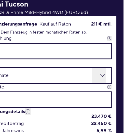
i
Tucson
 CRDi Prime Mild-Hybrid 4WD (EURO 6d)
rungsanfrage Konditionen
nzierungsanfrage
Kauf auf Raten
211 € mtl.
 Dein Fahrzeug in festen monatlichen Raten ab.
hlung
te
rungsdetails
s
23.470 €
editbetrag
22.450 €
r Jahreszins
5,99 %