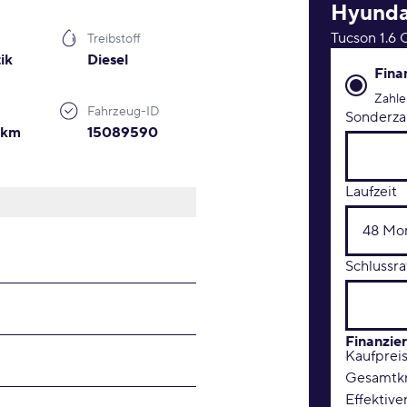
Hyunda
Tucson 1.6
Treibstoff
ik
Diesel
Finanzie
Fina
Zahle
Fahrzeug-ID
Sonderza
0km
15089590
Laufzeit
Schlussra
Finanzie
Kaufprei
Gesamtkr
Effektive