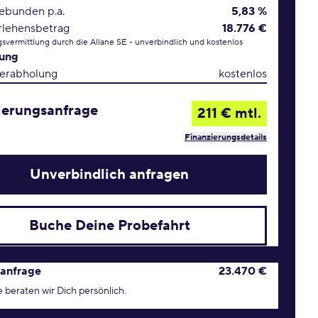
gebunden p.a.
5,83 %
rlehensbetrag
18.776 €
svermittlung durch die Allane SE - unverbindlich und kostenlos
rung
erabholung
kostenlos
ierungsanfrage
211 € mtl.
Finanzierungsdetails
Unverbindlich anfragen
Buche Deine Probefahrt
age Konditionen
anfrage
23.470 €
 beraten wir Dich persönlich.