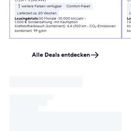
weitere Farben verfügbar
Comfort-Paket
Lieferzeit ca. 20 Wochen
L
Leasingdetails
:
30 Monate
10.000 km/Jahr
Le
1.000 € Sonderzahlung
mit Kaufoption
1.
Kraftstoffverbrauch (kombiniert)
:
4,4 l/100 km
CO₂-Emissionen
Kr
kombiniert
:
99 g/km
ko
Alle Deals entdecken