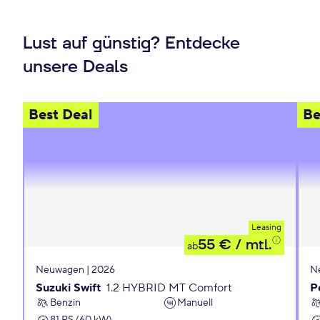
Lust auf günstig? Entdecke
unsere Deals
Best Deal
Be
Leasing
55 €
/ mtl.
ab
Neuwagen | 2026
N
Suzuki Swift
1.2 HYBRID MT Comfort
P
Benzin
Manuell
81 PS (60 kW)