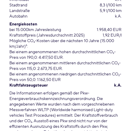
Stadtrand
8,3 l/100 km
Landstraße
5,9 l/100 km
Autobahn
k.A.
Energiekosten
bei 15.000km Jahresleistung
1.958,40 EUR
Kraftstoffpreis (Jahresdurchschnitt 2025)
1,92 EUR/l
Mögliche CO₂-Kosten über die nächsten 10 Jahre (15.000
km/Jahr)²:
Bei einem angenommenen hohen durchschnittlichen CO₂-
Preis von 190,0: 4.417,50 EUR.
Bei einem angenommenen mittleren durchschnittlichen CO₂-
Preis von 115,0: 2.673,75 EUR.
Bei einem angenommenen niedrigen durchschnittlichen CO₂-
Preis von 50,0: 1.162,50 EUR
Kraftfahrzeugsteuer
k.A.
Die Informationen erfolgen gemäß der Pkw-
Energieverbrauchskennzeichnungsverordnung. Die
angegebenen Werte wurden nach dem vorgeschriebenen
Messverfahren WLTP (Worldwide harmonised Light-duty
vehicles Test Procedures) ermittelt. Der Kraftstoffverbrauch
und der CO₂, Ausstoß eines Pkw sind nicht nur von der
effizienten Ausnutzung des Kraftstoffs durch den Pkw,