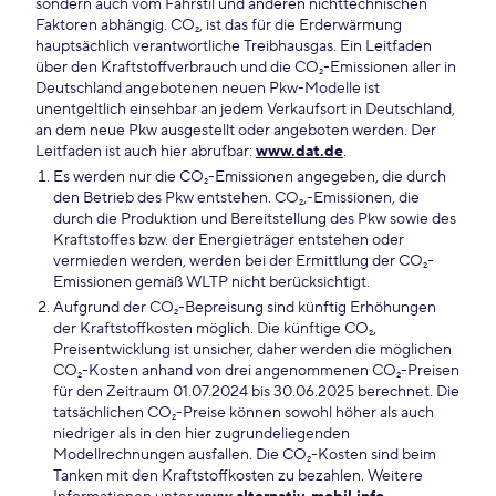
sondern auch vom Fahrstil und anderen nichttechnischen
Faktoren abhängig. CO₂, ist das für die Erderwärmung
hauptsächlich verantwortliche Treibhausgas. Ein Leitfaden
über den Kraftstoffverbrauch und die CO₂-Emissionen aller in
Deutschland angebotenen neuen Pkw-Modelle ist
unentgeltlich einsehbar an jedem Verkaufsort in Deutschland,
an dem neue Pkw ausgestellt oder angeboten werden. Der
Leitfaden ist auch hier abrufbar:
www.dat.de
.
Es werden nur die CO₂-Emissionen angegeben, die durch
den Betrieb des Pkw entstehen. CO₂,-Emissionen, die
durch die Produktion und Bereitstellung des Pkw sowie des
Kraftstoffes bzw. der Energieträger entstehen oder
vermieden werden, werden bei der Ermittlung der CO₂-
Emissionen gemäß WLTP nicht berücksichtigt.
Aufgrund der CO₂-Bepreisung sind künftig Erhöhungen
der Kraftstoffkosten möglich. Die künftige CO₂,
Preisentwicklung ist unsicher, daher werden die möglichen
CO₂-Kosten anhand von drei angenommenen CO₂-Preisen
für den Zeitraum 01.07.2024 bis 30.06.2025 berechnet. Die
tatsächlichen CO₂-Preise können sowohl höher als auch
niedriger als in den hier zugrundeliegenden
Modellrechnungen ausfallen. Die CO₂-Kosten sind beim
Tanken mit den Kraftstoffkosten zu bezahlen. Weitere