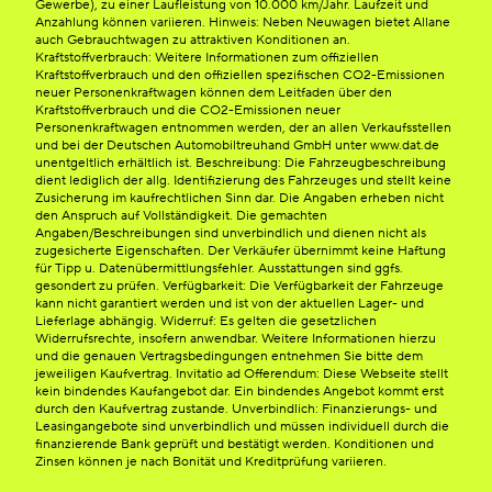
Gewerbe), zu einer Laufleistung von 10.000 km/Jahr. Laufzeit und
Anzahlung können variieren. Hinweis: Neben Neuwagen bietet Allane
auch Gebrauchtwagen zu attraktiven Konditionen an.
Kraftstoffverbrauch: Weitere Informationen zum offiziellen
Kraftstoffverbrauch und den offiziellen spezifischen CO2-Emissionen
neuer Personenkraftwagen können dem Leitfaden über den
Kraftstoffverbrauch und die CO2-Emissionen neuer
Personenkraftwagen entnommen werden, der an allen Verkaufsstellen
und bei der Deutschen Automobiltreuhand GmbH unter www.dat.de
unentgeltlich erhältlich ist. Beschreibung: Die Fahrzeugbeschreibung
dient lediglich der allg. Identifizierung des Fahrzeuges und stellt keine
Zusicherung im kaufrechtlichen Sinn dar. Die Angaben erheben nicht
den Anspruch auf Vollständigkeit. Die gemachten
Angaben/Beschreibungen sind unverbindlich und dienen nicht als
zugesicherte Eigenschaften. Der Verkäufer übernimmt keine Haftung
für Tipp u. Datenübermittlungsfehler. Ausstattungen sind ggfs.
gesondert zu prüfen. Verfügbarkeit: Die Verfügbarkeit der Fahrzeuge
kann nicht garantiert werden und ist von der aktuellen Lager- und
Lieferlage abhängig. Widerruf: Es gelten die gesetzlichen
Widerrufsrechte, insofern anwendbar. Weitere Informationen hierzu
und die genauen Vertragsbedingungen entnehmen Sie bitte dem
jeweiligen Kaufvertrag. Invitatio ad Offerendum: Diese Webseite stellt
kein bindendes Kaufangebot dar. Ein bindendes Angebot kommt erst
durch den Kaufvertrag zustande. Unverbindlich: Finanzierungs- und
Leasingangebote sind unverbindlich und müssen individuell durch die
finanzierende Bank geprüft und bestätigt werden. Konditionen und
Zinsen können je nach Bonität und Kreditprüfung variieren.