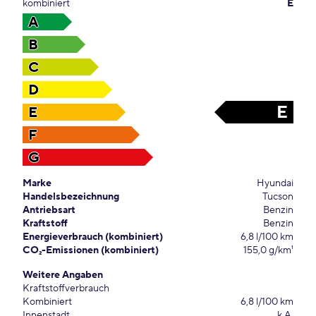
kombiniert
E
A
B
C
D
E
E
F
G
Marke
Hyundai
Handelsbezeichnung
Tucson
Antriebsart
Benzin
Kraftstoff
Benzin
Energieverbrauch (kombiniert)
6,8 l/100 km
CO₂-Emissionen (kombiniert)
155,0 g/km¹
Weitere Angaben
Kraftstoffverbrauch
Kombiniert
6,8 l/100 km
Innenstadt
k.A.