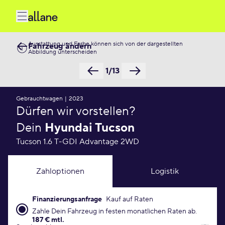
Ausstattung und Farbe können sich von der dargestellten
Fahrzeug ändern
Abbildung unterscheiden
1/13
Gebrauchtwagen
|
2023
Dürfen wir vorstellen?
Dein
Hyundai Tucson
Tucson 1.6 T-GDI Advantage 2WD
Zahloptionen
Logistik
Finanzierungsanfrage
Kauf auf Raten
Finanzierungsanfrage Konditionen
Zahle Dein Fahrzeug in festen monatlichen Raten ab.
187 € mtl.