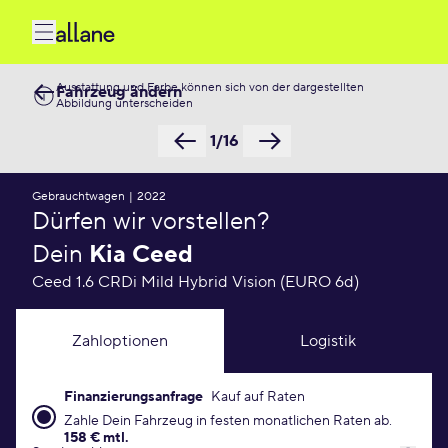
Ausstattung und Farbe können sich von der dargestellten
Fahrzeug ändern
Abbildung unterscheiden
1/16
Gebrauchtwagen
|
2022
Dürfen wir vorstellen?
Dein
Kia Ceed
Ceed 1.6 CRDi Mild Hybrid Vision (EURO 6d)
Zahloptionen
Logistik
Finanzierungsanfrage
Kauf auf Raten
Finanzierungsanfrage Konditionen
Zahle Dein Fahrzeug in festen monatlichen Raten ab.
158 € mtl.