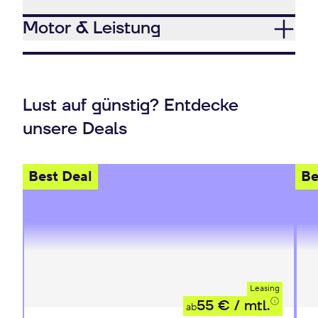
Motor & Leistung
Lust auf günstig? Entdecke
unsere Deals
Best Deal
Be
Leasing
55 €
/ mtl.
ab