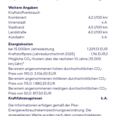
Weitere Angaben
Kraftstoffverbrauch
Kombiniert
4,2 l/100 km
Innenstadt
k.A.
Stadtrand
4,5 l/100 km
Landstraße
4,0 l/100 km
Autobahn
k.A.
Energiekosten
bei 15.000km Jahresleistung
1.229,13 EUR
Kraftstoffpreis (Jahresdurchschnitt 2025)
1,96 EUR/l
Mögliche CO₂-Kosten über die nächsten 10 Jahre (15.000
km/Jahr)²:
Bei einem angenommenen hohen durchschnittlichen CO₂-
Preis von 190,0: 3.106,50 EUR.
Bei einem angenommenen mittleren durchschnittlichen CO₂-
Preis von 115,0: 1.880,25 EUR.
Bei einem angenommenen niedrigen durchschnittlichen CO₂-
Preis von 50,0: 817,50 EUR
Kraftfahrzeugsteuer
k.A.
Die Informationen erfolgen gemäß der Pkw-
Energieverbrauchskennzeichnungsverordnung. Die
angegebenen Werte wurden nach dem vorgeschriebenen