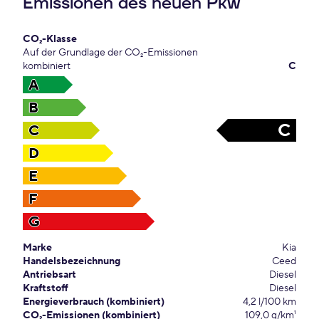
Emissionen des neuen Pkw
CO₂-Klasse
Auf der Grundlage der CO₂-Emissionen
kombiniert
C
A
B
C
C
D
E
F
G
Marke
Kia
Handelsbezeichnung
Ceed
Antriebsart
Diesel
Kraftstoff
Diesel
Energieverbrauch (kombiniert)
4,2 l/100 km
CO₂-Emissionen (kombiniert)
109,0 g/km¹