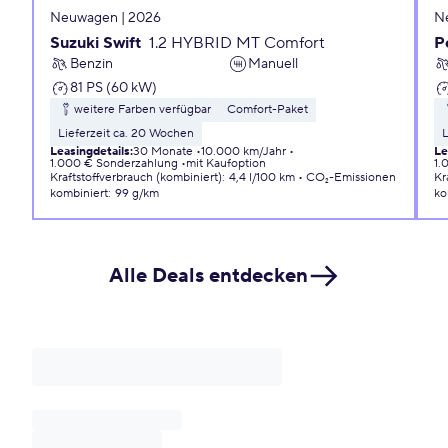
Neuwagen | 2026
N
Suzuki Swift
1.2 HYBRID MT Comfort
P
Benzin
Manuell
81 PS (60 kW)
weitere Farben verfügbar
Comfort-Paket
Lieferzeit ca. 20 Wochen
L
Leasingdetails
:
30 Monate
10.000 km/Jahr
Le
1.000 € Sonderzahlung
mit Kaufoption
1.
Kraftstoffverbrauch (kombiniert)
:
4,4 l/100 km
CO₂-Emissionen
Kr
kombiniert
:
99 g/km
ko
Alle Deals entdecken