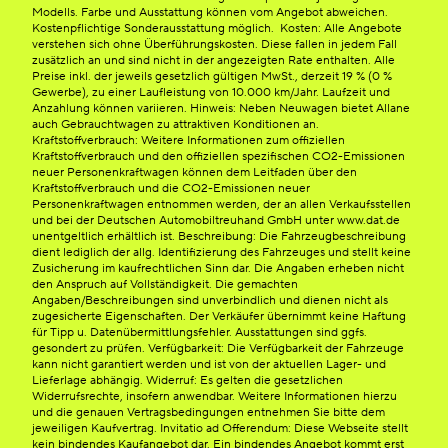
Modells. Farbe und Ausstattung können vom Angebot abweichen.
Kostenpflichtige Sonderausstattung möglich. Kosten: Alle Angebote
verstehen sich ohne Überführungskosten. Diese fallen in jedem Fall
zusätzlich an und sind nicht in der angezeigten Rate enthalten. Alle
Preise inkl. der jeweils gesetzlich gültigen MwSt., derzeit 19 % (0 %
Gewerbe), zu einer Laufleistung von 10.000 km/Jahr. Laufzeit und
Anzahlung können variieren. Hinweis: Neben Neuwagen bietet Allane
auch Gebrauchtwagen zu attraktiven Konditionen an.
Kraftstoffverbrauch: Weitere Informationen zum offiziellen
Kraftstoffverbrauch und den offiziellen spezifischen CO2-Emissionen
neuer Personenkraftwagen können dem Leitfaden über den
Kraftstoffverbrauch und die CO2-Emissionen neuer
Personenkraftwagen entnommen werden, der an allen Verkaufsstellen
und bei der Deutschen Automobiltreuhand GmbH unter www.dat.de
unentgeltlich erhältlich ist. Beschreibung: Die Fahrzeugbeschreibung
dient lediglich der allg. Identifizierung des Fahrzeuges und stellt keine
Zusicherung im kaufrechtlichen Sinn dar. Die Angaben erheben nicht
den Anspruch auf Vollständigkeit. Die gemachten
Angaben/Beschreibungen sind unverbindlich und dienen nicht als
zugesicherte Eigenschaften. Der Verkäufer übernimmt keine Haftung
für Tipp u. Datenübermittlungsfehler. Ausstattungen sind ggfs.
gesondert zu prüfen. Verfügbarkeit: Die Verfügbarkeit der Fahrzeuge
kann nicht garantiert werden und ist von der aktuellen Lager- und
Lieferlage abhängig. Widerruf: Es gelten die gesetzlichen
Widerrufsrechte, insofern anwendbar. Weitere Informationen hierzu
und die genauen Vertragsbedingungen entnehmen Sie bitte dem
jeweiligen Kaufvertrag. Invitatio ad Offerendum: Diese Webseite stellt
kein bindendes Kaufangebot dar. Ein bindendes Angebot kommt erst