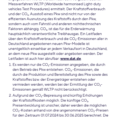
Messverfahren WLTP (Worldwide harmonised Light-duty
vehicles Test Procedures) ermittelt. Der Kraftstoffverbrauch
und der CO₂, Ausstoß eines Pkw sind nicht nur von der
effizienten Ausnutzung des Kraftstoffs durch den Pkw,
sondern auch vom Fahrstil und anderen nichttechnischen
Faktoren abhängig. CO₂, ist das für die Erderwärmung
hauptsächlich verantwortliche Treibhausgas. Ein Leitfaden
über den Kraftstoffverbrauch und die CO₂-Emissionen aller in
Deutschland angebotenen neuen Pkw-Modelle ist
unentgeltlich einsehbar an jedem Verkaufsort in Deutschland,
an dem neue Pkw ausgestellt oder angeboten werden. Der
Leitfaden ist auch hier abrufbar:
www.dat.de
.
Es werden nur die CO₂-Emissionen angegeben, die durch
den Betrieb des Pkw entstehen. CO₂,-Emissionen, die
durch die Produktion und Bereitstellung des Pkw sowie des
Kraftstoffes bzw. der Energieträger entstehen oder
vermieden werden, werden bei der Ermittlung der CO₂-
Emissionen gemäß WLTP nicht berücksichtigt.
Aufgrund der CO₂-Bepreisung sind künftig Erhöhungen
der Kraftstoffkosten möglich. Die künftige CO₂,
Preisentwicklung ist unsicher, daher werden die möglichen
CO₂-Kosten anhand von drei angenommenen CO₂-Preisen
für den Zeitraum 01.07.2024 bis 30.06.2025 berechnet. Die