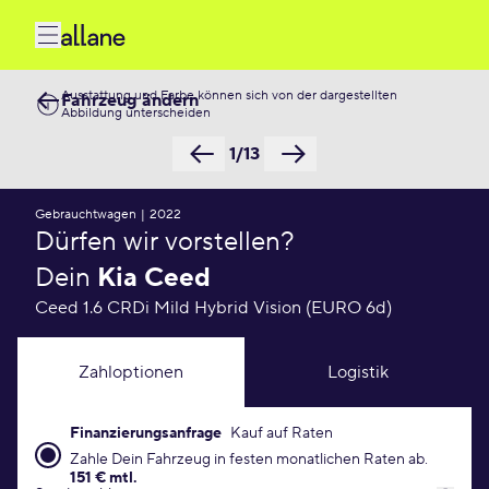
Ausstattung und Farbe können sich von der dargestellten
Fahrzeug ändern
Abbildung unterscheiden
1/13
Gebrauchtwagen
|
2022
Dürfen wir vorstellen?
Dein
Kia Ceed
Ceed 1.6 CRDi Mild Hybrid Vision (EURO 6d)
Zahloptionen
Logistik
Finanzierungsanfrage
Kauf auf Raten
Finanzierungsanfrage Konditionen
Zahle Dein Fahrzeug in festen monatlichen Raten ab.
151 € mtl.