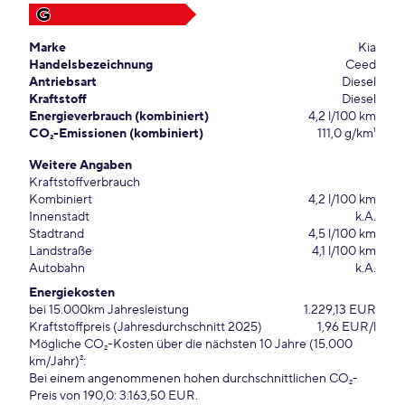
G
Marke
Kia
Handelsbezeichnung
Ceed
Antriebsart
Diesel
Kraftstoff
Diesel
Energieverbrauch (kombiniert)
4,2 l/100 km
CO₂-Emissionen (kombiniert)
111,0 g/km¹
Weitere Angaben
Kraftstoffverbrauch
Kombiniert
4,2 l/100 km
Innenstadt
k.A.
Stadtrand
4,5 l/100 km
Landstraße
4,1 l/100 km
Autobahn
k.A.
Energiekosten
bei 15.000km Jahresleistung
1.229,13 EUR
Kraftstoffpreis (Jahresdurchschnitt 2025)
1,96 EUR/l
Mögliche CO₂-Kosten über die nächsten 10 Jahre (15.000
km/Jahr)²:
Bei einem angenommenen hohen durchschnittlichen CO₂-
Preis von 190,0: 3.163,50 EUR.