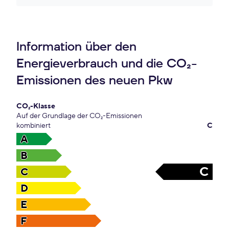
Information über den
Energieverbrauch und die CO₂-
Emissionen des neuen Pkw
CO₂-Klasse
Auf der Grundlage der CO₂-Emissionen
kombiniert
C
A
B
C
C
D
E
F