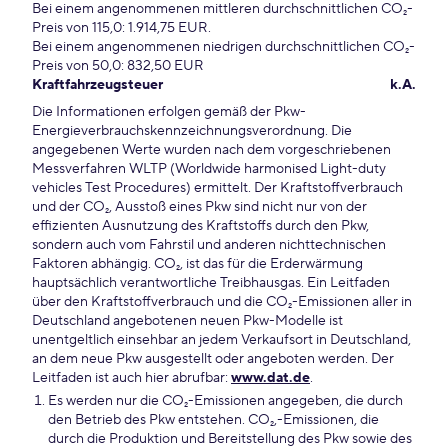
Bei einem angenommenen mittleren durchschnittlichen CO₂-
Preis von 115,0: 1.914,75 EUR.
Bei einem angenommenen niedrigen durchschnittlichen CO₂-
Preis von 50,0: 832,50 EUR
Kraftfahrzeugsteuer
k.A.
Die Informationen erfolgen gemäß der Pkw-
Energieverbrauchskennzeichnungsverordnung. Die
angegebenen Werte wurden nach dem vorgeschriebenen
Messverfahren WLTP (Worldwide harmonised Light-duty
vehicles Test Procedures) ermittelt. Der Kraftstoffverbrauch
und der CO₂, Ausstoß eines Pkw sind nicht nur von der
effizienten Ausnutzung des Kraftstoffs durch den Pkw,
sondern auch vom Fahrstil und anderen nichttechnischen
Faktoren abhängig. CO₂, ist das für die Erderwärmung
hauptsächlich verantwortliche Treibhausgas. Ein Leitfaden
über den Kraftstoffverbrauch und die CO₂-Emissionen aller in
Deutschland angebotenen neuen Pkw-Modelle ist
unentgeltlich einsehbar an jedem Verkaufsort in Deutschland,
an dem neue Pkw ausgestellt oder angeboten werden. Der
Leitfaden ist auch hier abrufbar:
www.dat.de
.
Es werden nur die CO₂-Emissionen angegeben, die durch
den Betrieb des Pkw entstehen. CO₂,-Emissionen, die
durch die Produktion und Bereitstellung des Pkw sowie des