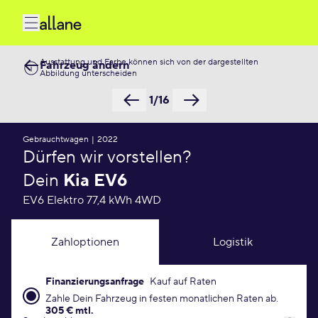
Ausstattung und Farbe können sich von der dargestellten
Fahrzeug ändern
Abbildung unterscheiden
1/16
Gebrauchtwagen
|
2022
Dürfen wir vorstellen?
Dein
Kia EV6
EV6 Elektro 77,4 kWh 4WD
Zahloptionen
Logistik
Finanzierungsanfrage
Kauf auf Raten
Finanzierungsanfrage Konditionen
Zahle Dein Fahrzeug in festen monatlichen Raten ab.
305 € mtl.