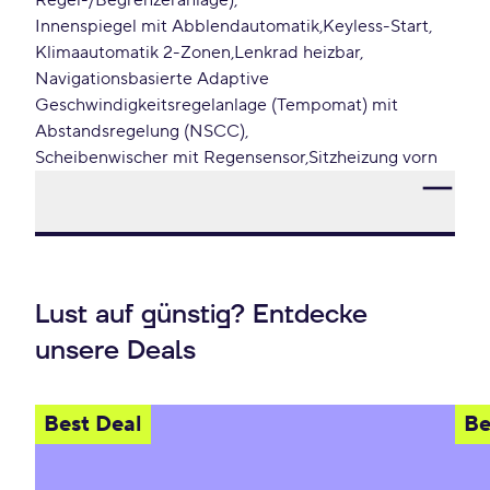
Regel-/Begrenzeranlage)
Innenspiegel mit Abblendautomatik
Keyless-Start
Klimaautomatik 2-Zonen
Lenkrad heizbar
Navigationsbasierte Adaptive
Geschwindigkeitsregelanlage (Tempomat) mit
Abstandsregelung (NSCC)
Scheibenwischer mit Regensensor
Sitzheizung vorn
Lust auf günstig? Entdecke
unsere Deals
Best Deal
Be