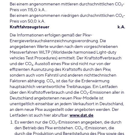
Bei einem angenommenen mittleren durchschnittlichen CO₂-
Preis von 115,0: k.A..
Bei einem angenommenen niedrigen durchschnittlichen CO₂-
Preis von 50,0: k.A.
Kraftfahrzeugsteuer
k.A.
Die Informationen erfolgen gemäß der Pkw-
Energieverbrauchskennzeichnungsverordnung. Die
angegebenen Werte wurden nach dem vorgeschriebenen
Messverfahren WLTP (Worldwide harmonised Light-duty
vehicles Test Procedures) ermittelt. Der Kraftstoffverbrauch
und der CO₂, Ausstoß eines Pkw sind nicht nur von der
effizienten Ausnutzung des Kraftstoffs durch den Pkw,
sondern auch vom Fahrstil und anderen nichttechnischen
Faktoren abhängig. CO₂, ist das für die Erderwärmung
hauptsächlich verantwortliche Treibhausgas. Ein Leitfaden
über den Kraftstoffverbrauch und die CO₂-Emissionen aller in
Deutschland angebotenen neuen Pkw-Modelle ist
unentgeltlich einsehbar an jedem Verkaufsort in Deutschland,
an dem neue Pkw ausgestellt oder angeboten werden. Der
Leitfaden ist auch hier abrufbar:
www.dat.de
.
Es werden nur die CO₂-Emissionen angegeben, die durch
den Betrieb des Pkw entstehen. CO₂,-Emissionen, die
durch die Produktion und Bereitstellung des Pkw sowie des