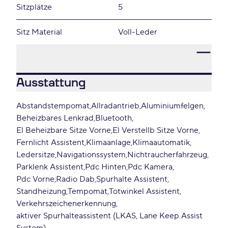
Sitzplätze
5
Sitz Material
Voll-Leder
Ausstattung
Abstandstempomat
Allradantrieb
Aluminiumfelgen
Beheizbares Lenkrad
Bluetooth
El Beheizbare Sitze Vorne
El Verstellb Sitze Vorne
Fernlicht Assistent
Klimaanlage
Klimaautomatik
Ledersitze
Navigationssystem
Nichtraucherfahrzeug
Parklenk Assistent
Pdc Hinten
Pdc Kamera
Pdc Vorne
Radio Dab
Spurhalte Assistent
Standheizung
Tempomat
Totwinkel Assistent
Verkehrszeichenerkennung
aktiver Spurhalteassistent (LKAS, Lane Keep Assist