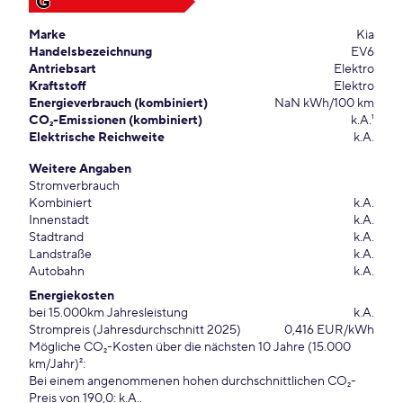
G
Marke
Kia
Handelsbezeichnung
EV6
Antriebsart
Elektro
Kraftstoff
Elektro
Energieverbrauch (kombiniert)
NaN kWh/100 km
CO₂-Emissionen (kombiniert)
k.A.¹
Elektrische Reichweite
k.A.
Weitere Angaben
Stromverbrauch
Kombiniert
k.A.
Innenstadt
k.A.
Stadtrand
k.A.
Landstraße
k.A.
Autobahn
k.A.
Energiekosten
bei 15.000km Jahresleistung
k.A.
Strompreis (Jahresdurchschnitt 2025)
0,416 EUR/kWh
Mögliche CO₂-Kosten über die nächsten 10 Jahre (15.000
km/Jahr)²:
Bei einem angenommenen hohen durchschnittlichen CO₂-
Preis von 190,0: k.A..