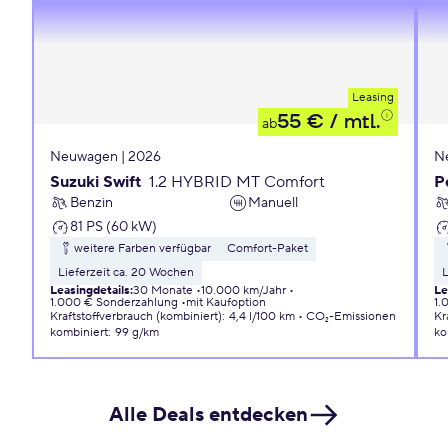
Leasing
55 €
/ mtl.
ab
Neuwagen | 2026
N
Suzuki Swift
1.2 HYBRID MT Comfort
P
Benzin
Manuell
81 PS (60 kW)
weitere Farben verfügbar
Comfort-Paket
Lieferzeit ca. 20 Wochen
L
Leasingdetails
:
30 Monate
10.000 km/Jahr
Le
1.000 € Sonderzahlung
mit Kaufoption
1.
Kraftstoffverbrauch (kombiniert)
:
4,4 l/100 km
CO₂-Emissionen
Kr
kombiniert
:
99 g/km
ko
Alle Deals entdecken