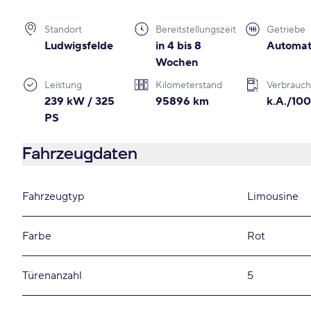
Standort
Bereitstellungszeit
Getriebe
Ludwigsfelde
in 4 bis 8
Automat
Wochen
Leistung
Kilometerstand
Verbrauch
239 kW / 325
95896 km
k.A./10
PS
Fahrzeugdaten
Fahrzeugtyp
Limousine
Farbe
Rot
Türenanzahl
5