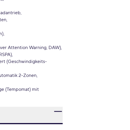
radantrieb
nten
m)
iver Attention Warning, DAW)
 RSPA)
ert (Geschwindigkeits-
utomatik 2-Zonen
age (Tempomat) mit