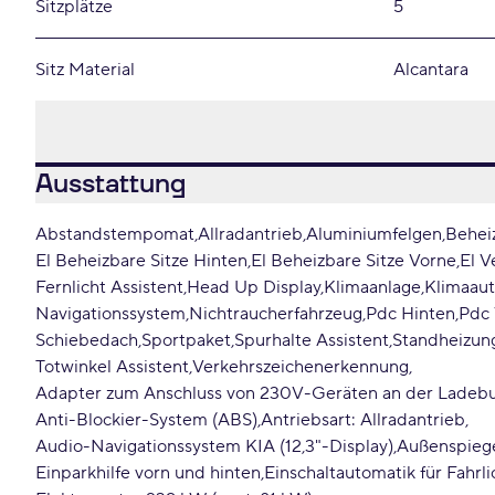
Sitzplätze
5
Sitz Material
Alcantara
Ausstattung
Abstandstempomat
Allradantrieb
Aluminiumfelgen
Behei
El Beheizbare Sitze Hinten
El Beheizbare Sitze Vorne
El V
Fernlicht Assistent
Head Up Display
Klimaanlage
Klimaau
Navigationssystem
Nichtraucherfahrzeug
Pdc Hinten
Pdc
Schiebedach
Sportpaket
Spurhalte Assistent
Standheizun
Totwinkel Assistent
Verkehrszeichenerkennung
Adapter zum Anschluss von 230V-Geräten an der Ladeb
Anti-Blockier-System (ABS)
Antriebsart: Allradantrieb
Audio-Navigationssystem KIA (12,3"-Display)
Außenspiege
Einparkhilfe vorn und hinten
Einschaltautomatik für Fahrli