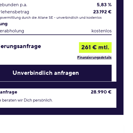
gebunden p.a.
5,83 %
rlehensbetrag
23.192 €
svermittlung durch die Allane SE - unverbindlich und kostenlos
rung
erabholung
kostenlos
ierungsanfrage
261 € mtl.
Finanzierungsdetails
Unverbindlich anfragen
age Konditionen
anfrage
28.990 €
 beraten wir Dich persönlich.