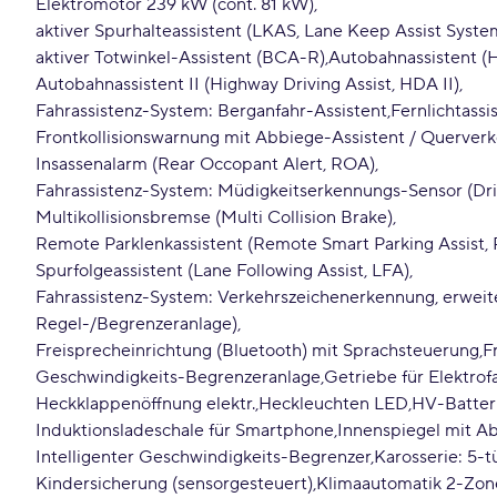
Elektromotor 239 kW (cont. 81 kW)
aktiver Spurhalteassistent (LKAS, Lane Keep Assist Syste
aktiver Totwinkel-Assistent (BCA-R)
Autobahnassistent (H
Autobahnassistent II (Highway Driving Assist, HDA II)
Fahrassistenz-System: Berganfahr-Assistent
Fernlichtassi
Frontkollisionswarnung mit Abbiege-Assistent / Querver
Insassenalarm (Rear Occopant Alert, ROA)
Fahrassistenz-System: Müdigkeitserkennungs-Sensor (Dr
Multikollisionsbremse (Multi Collision Brake)
Remote Parklenkassistent (Remote Smart Parking Assist,
Spurfolgeassistent (Lane Following Assist, LFA)
Fahrassistenz-System: Verkehrszeichenerkennung, erweit
Regel-/Begrenzeranlage)
Freisprecheinrichtung (Bluetooth) mit Sprachsteuerung
F
Geschwindigkeits-Begrenzeranlage
Getriebe für Elektrof
Heckklappenöffnung elektr.
Heckleuchten LED
HV-Batter
Induktionsladeschale für Smartphone
Innenspiegel mit A
Intelligenter Geschwindigkeits-Begrenzer
Karosserie: 5-t
Kindersicherung (sensorgesteuert)
Klimaautomatik 2-Zon