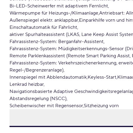
Bi-LED-Scheinwerfer mit adaptivem Fernlicht
Wärmepumpe für Heizungs-/Klimaanlage
Antriebsart: All
Außenspiegel elektr. anklappbar
Einparkhilfe vorn und hi
Einschaltautomatik für Fahrlicht
aktiver Spurhalteassistent (LKAS, Lane Keep Assist Syste
Fahrassistenz-System: Berganfahr-Assistent
Fahrassistenz-System: Müdigkeitserkennungs-Sensor (Dr
Remote Parklenkassistent (Remote Smart Parking Assist,
Fahrassistenz-System: Verkehrszeichenerkennung, erweit
Regel-/Begrenzeranlage)
Innenspiegel mit Abblendautomatik
Keyless-Start
Klimaa
Lenkrad heizbar
Navigationsbasierte Adaptive Geschwindigkeitsregelanl
Abstandsregelung (NSCC)
Scheibenwischer mit Regensensor
Sitzheizung vorn