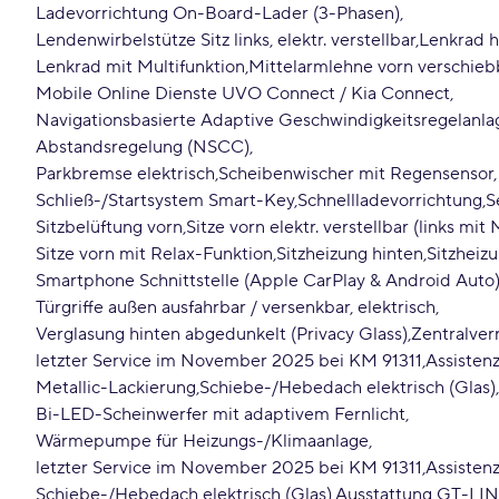
Ladevorrichtung On-Board-Lader (3-Phasen)
Lendenwirbelstütze Sitz links, elektr. verstellbar
Lenkrad h
Lenkrad mit Multifunktion
Mittelarmlehne vorn verschieb
Mobile Online Dienste UVO Connect / Kia Connect
Navigationsbasierte Adaptive Geschwindigkeitsregelanl
Abstandsregelung (NSCC)
Parkbremse elektrisch
Scheibenwischer mit Regensensor
Schließ-/Startsystem Smart-Key
Schnellladevorrichtung
S
Sitzbelüftung vorn
Sitze vorn elektr. verstellbar (links mi
Sitze vorn mit Relax-Funktion
Sitzheizung hinten
Sitzheiz
Smartphone Schnittstelle (Apple CarPlay & Android Auto
Türgriffe außen ausfahrbar / versenkbar, elektrisch
Verglasung hinten abgedunkelt (Privacy Glass)
Zentralver
letzter Service im November 2025 bei KM 91311
Assisten
Metallic-Lackierung
Schiebe-/Hebedach elektrisch (Glas)
Bi-LED-Scheinwerfer mit adaptivem Fernlicht
Wärmepumpe für Heizungs-/Klimaanlage
letzter Service im November 2025 bei KM 91311
Assisten
Schiebe-/Hebedach elektrisch (Glas)
Ausstattung GT-LI