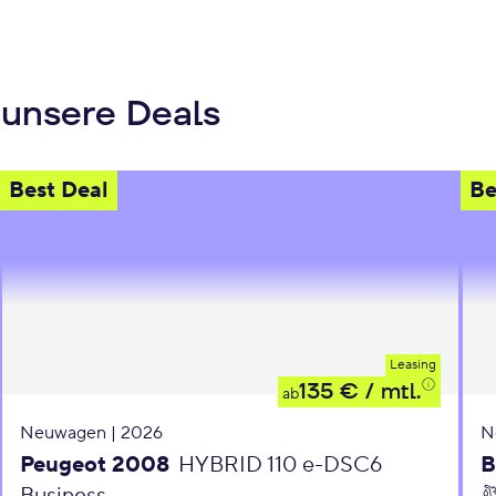
 unsere Deals
Best Deal
Be
Leasing
135 €
/ mtl.
ab
Neuwagen | 2026
N
Peugeot 2008
HYBRID 110 e-DSC6
B