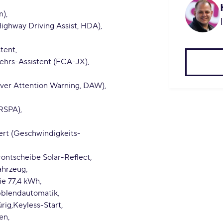
m)
ighway Driving Assist, HDA)
stent
kehrs-Assistent (FCA-JX)
iver Attention Warning, DAW)
 RSPA)
ert (Geschwindigkeits-
rontscheibe Solar-Reflect
ahrzeug
ie 77,4 kWh
bblendautomatik
ürig
Keyless-Start
en