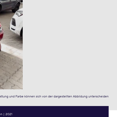
attung und Farbe können sich von der dargestellten Abbildung unterscheiden
en
|
2021