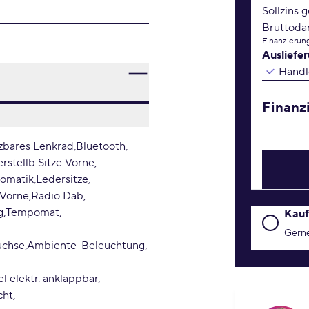
Sollzins 
Bruttoda
Finanzierung
Ausliefe
Händl
Finanz
zbares Lenkrad
Bluetooth
erstellb Sitze Vorne
tomatik
Ledersitze
 Vorne
Radio Dab
g
Tempomat
Kaufanfr
Kauf
Gerne
uchse
Ambiente-Beleuchtung
l elektr. anklappbar
cht