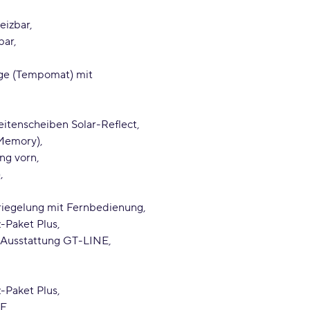
eizbar
bar
age (Tempomat) mit
eitenscheiben Solar-Reflect
t Memory)
ung vorn
)
riegelung mit Fernbedienung
z-Paket Plus
Ausstattung GT-LINE
z-Paket Plus
NE