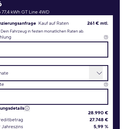
6
o 77,4 kWh GT Line 4WD
rungsanfrage Konditionen
nzierungsanfrage
Kauf auf Raten
261 € mtl.
 Dein Fahrzeug in festen monatlichen Raten ab.
hlung
te
rungsdetails
s
28.990 €
editbetrag
27.748 €
r Jahreszins
5,99 %