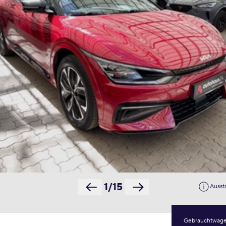
1/15
Ausst
Gebrauchtwag