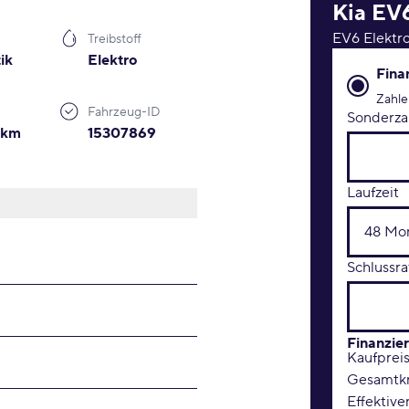
Kia
EV
EV6 Elektr
Treibstoff
ik
Elektro
Finanzie
Fina
Zahle
Fahrzeug-ID
Sonderza
0km
15307869
Laufzeit
Schlussra
Finanzie
Kaufprei
Gesamtkr
Effektive