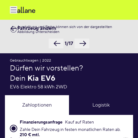
Ausstattung und Farbe können sich von der dargestellten
Fahrzeug ändern
Abbildung unterscheiden
1/17
Gebrauchtwagen
|
2022
Dürfen wir vorstellen?
Dein
Kia EV6
EV6 Elektro 58 kWh 2WD
Zahloptionen
Logistik
Finanzierungsanfrage
Kauf auf Raten
Finanzierungsanfrage Konditionen
Zahle Dein Fahrzeug in festen monatlichen Raten ab.
210 € mtl.