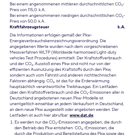
Bei einem angenommenen mittleren durchschnittlichen CO₂-
Preis von 115,0: k.A..
Bei einem angenommenen niedrigen durchschnittlichen CO₂-
Preis von 50,0: k.A.
Kraftfahrzeugsteuer
k.A.
Die Informationen erfolgen gemäß der Pkw-
Energieverbrauchskennzeichnungsverordnung. Die
angegebenen Werte wurden nach dem vorgeschriebenen
Messverfahren WLTP (Worldwide harmonised Light-duty
vehicles Test Procedures) ermittelt. Der Kraftstoffverbrauch
und der CO₂, Ausstoß eines Pkw sind nicht nur von der
effizienten Ausnutzung des Kraftstoffs durch den Pkw,
sondern auch vom Fahrstil und anderen nichttechnischen
Faktoren abhängig. CO₂, ist das für die Erderwärmung
hauptsächlich verantwortliche Treibhausgas. Ein Leitfaden
über den Kraftstoffverbrauch und die CO₂-Emissionen aller in
Deutschland angebotenen neuen Pkw-Modelle ist
unentgeltlich einsehbar an jedem Verkaufsort in Deutschland,
an dem neue Pkw ausgestellt oder angeboten werden. Der
Leitfaden ist auch hier abrufbar:
www.dat.de
.
Es werden nur die CO₂-Emissionen angegeben, die durch
den Betrieb des Pkw entstehen. CO₂,-Emissionen, die
durch die Produktion und Bereitstellung des Pkw sowie des