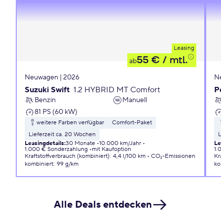
Leasing
55 €
/ mtl.
ab
Neuwagen | 2026
N
Suzuki Swift
1.2 HYBRID MT Comfort
P
Benzin
Manuell
81 PS (60 kW)
weitere Farben verfügbar
Comfort-Paket
Lieferzeit ca. 20 Wochen
L
Leasingdetails
:
30 Monate
10.000 km/Jahr
Le
1.000 € Sonderzahlung
mit Kaufoption
1.
Kraftstoffverbrauch (kombiniert)
:
4,4 l/100 km
CO₂-Emissionen
Kr
kombiniert
:
99 g/km
ko
Alle Deals entdecken