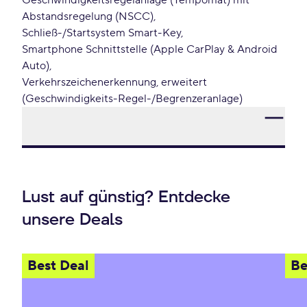
Geschwindigkeitsregelanlage (Tempomat) mit
Abstandsregelung (NSCC)
Schließ-/Startsystem Smart-Key
Smartphone Schnittstelle (Apple CarPlay & Android
Auto)
Verkehrszeichenerkennung, erweitert
(Geschwindigkeits-Regel-/Begrenzeranlage)
Lust auf günstig? Entdecke
unsere Deals
Best Deal
Be