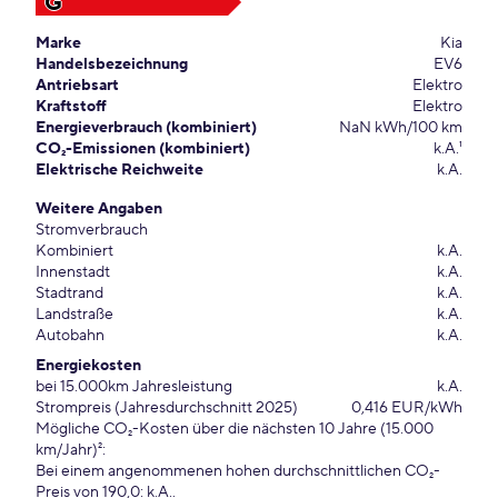
G
Marke
Kia
Handelsbezeichnung
EV6
Antriebsart
Elektro
Kraftstoff
Elektro
Energieverbrauch (kombiniert)
NaN kWh/100 km
CO₂-Emissionen (kombiniert)
k.A.¹
Elektrische Reichweite
k.A.
Weitere Angaben
Stromverbrauch
Kombiniert
k.A.
Innenstadt
k.A.
Stadtrand
k.A.
Landstraße
k.A.
Autobahn
k.A.
Energiekosten
bei 15.000km Jahresleistung
k.A.
Strompreis (Jahresdurchschnitt 2025)
0,416 EUR/kWh
Mögliche CO₂-Kosten über die nächsten 10 Jahre (15.000
km/Jahr)²:
Bei einem angenommenen hohen durchschnittlichen CO₂-
Preis von 190,0: k.A..