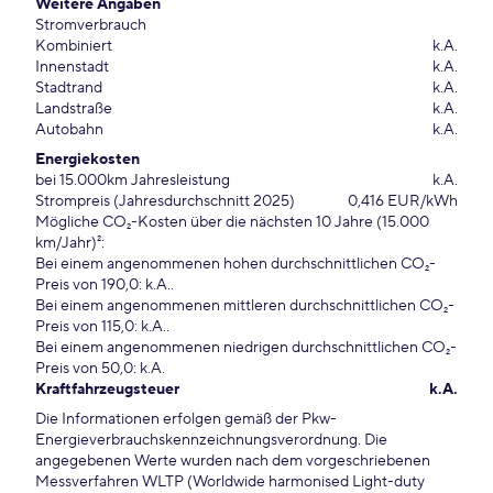
Weitere Angaben
Stromverbrauch
Kombiniert
k.A.
Innenstadt
k.A.
Stadtrand
k.A.
Landstraße
k.A.
Autobahn
k.A.
Energiekosten
bei 15.000km Jahresleistung
k.A.
Strompreis (Jahresdurchschnitt 2025)
0,416 EUR/kWh
Mögliche CO₂-Kosten über die nächsten 10 Jahre (15.000
km/Jahr)²:
Bei einem angenommenen hohen durchschnittlichen CO₂-
Preis von 190,0: k.A..
Bei einem angenommenen mittleren durchschnittlichen CO₂-
Preis von 115,0: k.A..
Bei einem angenommenen niedrigen durchschnittlichen CO₂-
Preis von 50,0: k.A.
Kraftfahrzeugsteuer
k.A.
Die Informationen erfolgen gemäß der Pkw-
Energieverbrauchskennzeichnungsverordnung. Die
angegebenen Werte wurden nach dem vorgeschriebenen
Messverfahren WLTP (Worldwide harmonised Light-duty