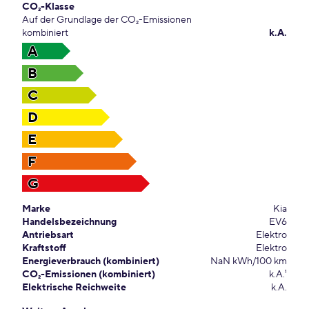
CO₂-Klasse
Auf der Grundlage der CO₂-Emissionen
kombiniert
k.A.
A
B
C
D
E
F
G
Marke
Kia
Handelsbezeichnung
EV6
Antriebsart
Elektro
Kraftstoff
Elektro
Energieverbrauch (kombiniert)
NaN kWh/100 km
CO₂-Emissionen (kombiniert)
k.A.¹
Elektrische Reichweite
k.A.