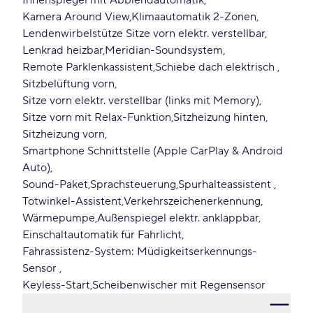
Innenspiegel mit Abblendautomatik
Kamera Around View
Klimaautomatik 2-Zonen
Lendenwirbelstütze Sitze vorn elektr. verstellbar
Lenkrad heizbar
Meridian-Soundsystem
Remote Parklenkassistent
Schiebe dach elektrisch
Sitzbelüftung vorn
Sitze vorn elektr. verstellbar (links mit Memory)
Sitze vorn mit Relax-Funktion
Sitzheizung hinten
Sitzheizung vorn
Smartphone Schnittstelle (Apple CarPlay & Android
Auto)
Sound-Paket
Sprachsteuerung
Spurhalteassistent
Totwinkel-Assistent
Verkehrszeichenerkennung
Wärmepumpe
Außenspiegel elektr. anklappbar
Einschaltautomatik für Fahrlicht
Fahrassistenz-System: Müdigkeitserkennungs-
Sensor
Keyless-Start
Scheibenwischer mit Regensensor