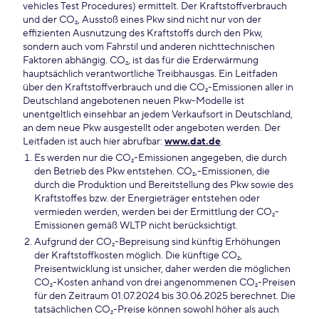
vehicles Test Procedures) ermittelt. Der Kraftstoffverbrauch
und der CO₂, Ausstoß eines Pkw sind nicht nur von der
effizienten Ausnutzung des Kraftstoffs durch den Pkw,
sondern auch vom Fahrstil und anderen nichttechnischen
Faktoren abhängig. CO₂, ist das für die Erderwärmung
hauptsächlich verantwortliche Treibhausgas. Ein Leitfaden
über den Kraftstoffverbrauch und die CO₂-Emissionen aller in
Deutschland angebotenen neuen Pkw-Modelle ist
unentgeltlich einsehbar an jedem Verkaufsort in Deutschland,
an dem neue Pkw ausgestellt oder angeboten werden. Der
Leitfaden ist auch hier abrufbar:
www.dat.de
.
Es werden nur die CO₂-Emissionen angegeben, die durch
den Betrieb des Pkw entstehen. CO₂,-Emissionen, die
durch die Produktion und Bereitstellung des Pkw sowie des
Kraftstoffes bzw. der Energieträger entstehen oder
vermieden werden, werden bei der Ermittlung der CO₂-
Emissionen gemäß WLTP nicht berücksichtigt.
Aufgrund der CO₂-Bepreisung sind künftig Erhöhungen
der Kraftstoffkosten möglich. Die künftige CO₂,
Preisentwicklung ist unsicher, daher werden die möglichen
CO₂-Kosten anhand von drei angenommenen CO₂-Preisen
für den Zeitraum 01.07.2024 bis 30.06.2025 berechnet. Die
tatsächlichen CO₂-Preise können sowohl höher als auch