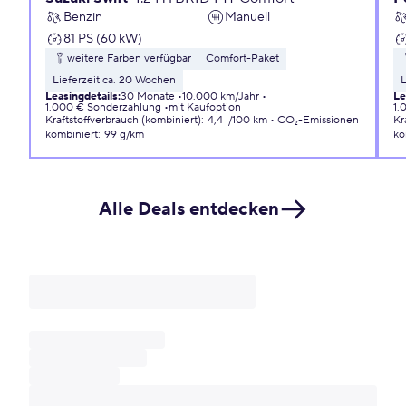
Benzin
Manuell
81 PS (60 kW)
weitere Farben verfügbar
Comfort-Paket
Lieferzeit ca. 20 Wochen
L
Leasingdetails
:
30 Monate
10.000 km/Jahr
Le
1.000 € Sonderzahlung
mit Kaufoption
1.
Kraftstoffverbrauch (kombiniert)
:
4,4 l/100 km
CO₂-Emissionen
Kr
kombiniert
:
99 g/km
ko
Alle Deals entdecken