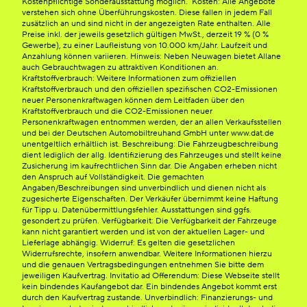
Kostenpflichtige Sonderausstattung möglich. Kosten: Alle Angebote
verstehen sich ohne Überführungskosten. Diese fallen in jedem Fall
zusätzlich an und sind nicht in der angezeigten Rate enthalten. Alle
Preise inkl. der jeweils gesetzlich gültigen MwSt., derzeit 19 % (0 %
Gewerbe), zu einer Laufleistung von 10.000 km/Jahr. Laufzeit und
Anzahlung können variieren. Hinweis: Neben Neuwagen bietet Allane
auch Gebrauchtwagen zu attraktiven Konditionen an.
Kraftstoffverbrauch: Weitere Informationen zum offiziellen
Kraftstoffverbrauch und den offiziellen spezifischen CO2-Emissionen
neuer Personenkraftwagen können dem Leitfaden über den
Kraftstoffverbrauch und die CO2-Emissionen neuer
Personenkraftwagen entnommen werden, der an allen Verkaufsstellen
und bei der Deutschen Automobiltreuhand GmbH unter www.dat.de
unentgeltlich erhältlich ist. Beschreibung: Die Fahrzeugbeschreibung
dient lediglich der allg. Identifizierung des Fahrzeuges und stellt keine
Zusicherung im kaufrechtlichen Sinn dar. Die Angaben erheben nicht
den Anspruch auf Vollständigkeit. Die gemachten
Angaben/Beschreibungen sind unverbindlich und dienen nicht als
zugesicherte Eigenschaften. Der Verkäufer übernimmt keine Haftung
für Tipp u. Datenübermittlungsfehler. Ausstattungen sind ggfs.
gesondert zu prüfen. Verfügbarkeit: Die Verfügbarkeit der Fahrzeuge
kann nicht garantiert werden und ist von der aktuellen Lager- und
Lieferlage abhängig. Widerruf: Es gelten die gesetzlichen
Widerrufsrechte, insofern anwendbar. Weitere Informationen hierzu
und die genauen Vertragsbedingungen entnehmen Sie bitte dem
jeweiligen Kaufvertrag. Invitatio ad Offerendum: Diese Webseite stellt
kein bindendes Kaufangebot dar. Ein bindendes Angebot kommt erst
durch den Kaufvertrag zustande. Unverbindlich: Finanzierungs- und