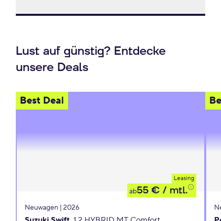
Lust auf günstig? Entdecke
unsere Deals
Best Deal
Be
Leasing
55 €
/ mtl.
ab
Neuwagen | 2026
N
Suzuki Swift
1.2 HYBRID MT Comfort
P