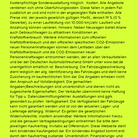
Kostenpflichtige Sonderausstattung möglich. Kosten: Alle Angebote
verstehen sich ohne Überführungskosten. Diese fallen in jedem Fall
zusätzlich an und sind nicht in der angezeigten Rate enthalten. Alle
Preise inkl. der jeweils gesetzlich gültigen MwSt., derzeit 19 % (0 %
Gewerbe), zu einer Laufleistung von 10.000 km/Jahr. Laufzeit und
Anzahlung können variieren. Hinweis: Neben Neuwagen bietet Allane
auch Gebrauchtwagen zu attraktiven Konditionen an.
Kraftstoffverbrauch: Weitere Informationen zum offiziellen
Kraftstoffverbrauch und den offiziellen spezifischen CO2-Emissionen
neuer Personenkraftwagen können dem Leitfaden über den
Kraftstoffverbrauch und die CO2-Emissionen neuer
Personenkraftwagen entnommen werden, der an allen Verkaufsstellen
und bei der Deutschen Automobiltreuhand GmbH unter www.dat.de
unentgeltlich erhältlich ist. Beschreibung: Die Fahrzeugbeschreibung
dient lediglich der allg. Identifizierung des Fahrzeuges und stellt keine
Zusicherung im kaufrechtlichen Sinn dar. Die Angaben erheben nicht
den Anspruch auf Vollständigkeit. Die gemachten
Angaben/Beschreibungen sind unverbindlich und dienen nicht als
zugesicherte Eigenschaften. Der Verkäufer übernimmt keine Haftung
für Tipp u. Datenübermittlungsfehler. Ausstattungen sind ggfs.
gesondert zu prüfen. Verfügbarkeit: Die Verfügbarkeit der Fahrzeuge
kann nicht garantiert werden und ist von der aktuellen Lager- und
Lieferlage abhängig. Widerruf: Es gelten die gesetzlichen
Widerrufsrechte, insofern anwendbar. Weitere Informationen hierzu
und die genauen Vertragsbedingungen entnehmen Sie bitte dem
jeweiligen Kaufvertrag. Invitatio ad Offerendum: Diese Webseite stellt
kein bindendes Kaufangebot dar. Ein bindendes Angebot kommt erst
durch den Kaufvertrag zustande. Unverbindlich: Finanzierungs- und