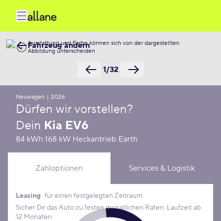
Ausstattung und Farbe können sich von der dargestellten
Fahrzeug ändern
Abbildung unterscheiden
1/32
Neuwagen
|
2026
Dürfen wir vorstellen?
Dein
Kia EV6
84 kWh 168 kW Heckantrieb Earth
Zahloptionen
Services & Logistik
Leasing
für einen festgelegten Zeitraum
Leasing Konditionen
Sicher Dir das Auto zu festen monatlichen Raten. Laufzeit ab
12 Monaten.