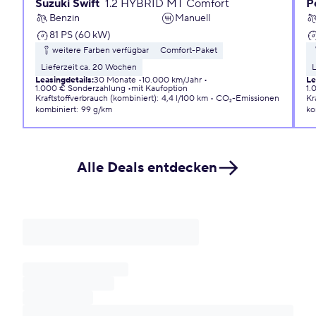
Suzuki Swift
1.2 HYBRID MT Comfort
P
Benzin
Manuell
81 PS (60 kW)
weitere Farben verfügbar
Comfort-Paket
Lieferzeit ca. 20 Wochen
L
Leasingdetails
:
30 Monate
10.000 km/Jahr
Le
1.000 € Sonderzahlung
mit Kaufoption
1.
Kraftstoffverbrauch (kombiniert)
:
4,4 l/100 km
CO₂-Emissionen
Kr
kombiniert
:
99 g/km
ko
Alle Deals entdecken