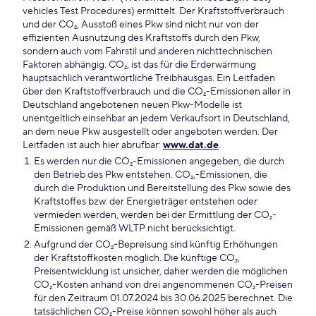
vehicles Test Procedures) ermittelt. Der Kraftstoffverbrauch
und der CO₂, Ausstoß eines Pkw sind nicht nur von der
effizienten Ausnutzung des Kraftstoffs durch den Pkw,
sondern auch vom Fahrstil und anderen nichttechnischen
Faktoren abhängig. CO₂, ist das für die Erderwärmung
hauptsächlich verantwortliche Treibhausgas. Ein Leitfaden
über den Kraftstoffverbrauch und die CO₂-Emissionen aller in
Deutschland angebotenen neuen Pkw-Modelle ist
unentgeltlich einsehbar an jedem Verkaufsort in Deutschland,
an dem neue Pkw ausgestellt oder angeboten werden. Der
Leitfaden ist auch hier abrufbar:
www.dat.de
.
Es werden nur die CO₂-Emissionen angegeben, die durch
den Betrieb des Pkw entstehen. CO₂,-Emissionen, die
durch die Produktion und Bereitstellung des Pkw sowie des
Kraftstoffes bzw. der Energieträger entstehen oder
vermieden werden, werden bei der Ermittlung der CO₂-
Emissionen gemäß WLTP nicht berücksichtigt.
Aufgrund der CO₂-Bepreisung sind künftig Erhöhungen
der Kraftstoffkosten möglich. Die künftige CO₂,
Preisentwicklung ist unsicher, daher werden die möglichen
CO₂-Kosten anhand von drei angenommenen CO₂-Preisen
für den Zeitraum 01.07.2024 bis 30.06.2025 berechnet. Die
tatsächlichen CO₂-Preise können sowohl höher als auch