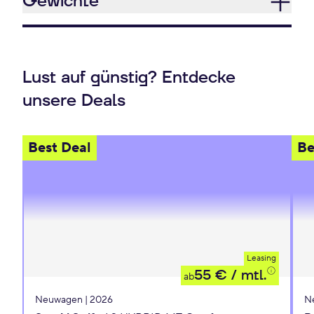
Gewichte
Lust auf günstig? Entdecke
unsere Deals
Best Deal
Be
Leasing
55 €
/ mtl.
ab
Neuwagen | 2026
N