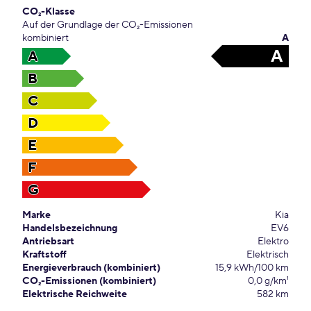
CO₂-Klasse
Auf der Grundlage der CO₂-Emissionen
kombiniert
A
A
A
B
C
D
E
F
G
Marke
Kia
Handelsbezeichnung
EV6
Antriebsart
Elektro
Kraftstoff
Elektrisch
Energieverbrauch (kombiniert)
15,9 kWh/100 km
CO₂-Emissionen (kombiniert)
0,0 g/km¹
Elektrische Reichweite
582 km