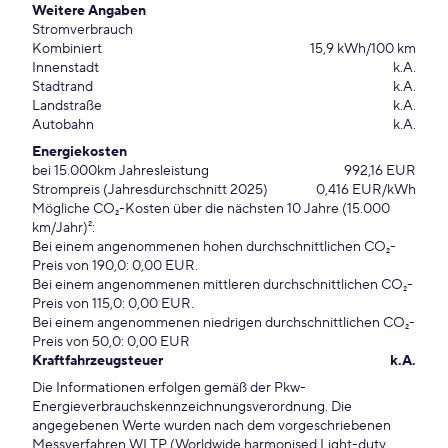
Weitere Angaben
Stromverbrauch
Kombiniert
15,9 kWh/100 km
Innenstadt
k.A.
Stadtrand
k.A.
Landstraße
k.A.
Autobahn
k.A.
Energiekosten
bei 15.000km Jahresleistung
992,16 EUR
Strompreis (Jahresdurchschnitt 2025)
0,416 EUR/kWh
Mögliche CO₂-Kosten über die nächsten 10 Jahre (15.000
km/Jahr)²:
Bei einem angenommenen hohen durchschnittlichen CO₂-
Preis von 190,0: 0,00 EUR.
Bei einem angenommenen mittleren durchschnittlichen CO₂-
Preis von 115,0: 0,00 EUR.
Bei einem angenommenen niedrigen durchschnittlichen CO₂-
Preis von 50,0: 0,00 EUR
Kraftfahrzeugsteuer
k.A.
Die Informationen erfolgen gemäß der Pkw-
Energieverbrauchskennzeichnungsverordnung. Die
angegebenen Werte wurden nach dem vorgeschriebenen
Messverfahren WLTP (Worldwide harmonised Light-duty