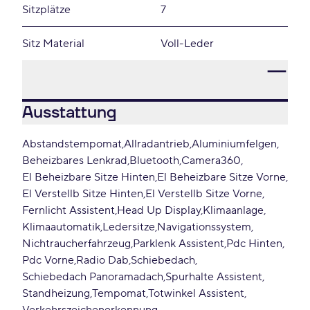
Sitzplätze
7
Sitz Material
Voll-Leder
Ausstattung
Abstandstempomat
Allradantrieb
Aluminiumfelgen
Beheizbares Lenkrad
Bluetooth
Camera360
El Beheizbare Sitze Hinten
El Beheizbare Sitze Vorne
El Verstellb Sitze Hinten
El Verstellb Sitze Vorne
Fernlicht Assistent
Head Up Display
Klimaanlage
Klimaautomatik
Ledersitze
Navigationssystem
Nichtraucherfahrzeug
Parklenk Assistent
Pdc Hinten
Pdc Vorne
Radio Dab
Schiebedach
Schiebedach Panoramadach
Spurhalte Assistent
Standheizung
Tempomat
Totwinkel Assistent