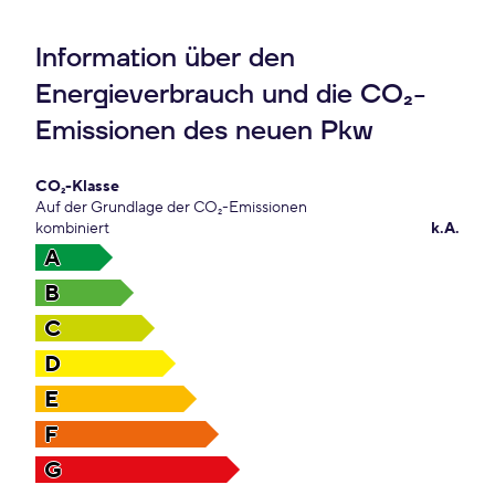
Information über den
Energieverbrauch und die CO₂-
Emissionen des neuen Pkw
CO₂-Klasse
Auf der Grundlage der CO₂-Emissionen
kombiniert
k.A.
A
B
C
D
E
F
G