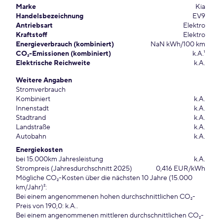
Marke
Kia
Handelsbezeichnung
EV9
Antriebsart
Elektro
Kraftstoff
Elektro
Energieverbrauch (kombiniert)
NaN kWh/100 km
CO₂-Emissionen (kombiniert)
k.A.¹
Elektrische Reichweite
k.A.
Weitere Angaben
Stromverbrauch
Kombiniert
k.A.
Innenstadt
k.A.
Stadtrand
k.A.
Landstraße
k.A.
Autobahn
k.A.
Energiekosten
bei 15.000km Jahresleistung
k.A.
Strompreis (Jahresdurchschnitt 2025)
0,416 EUR/kWh
Mögliche CO₂-Kosten über die nächsten 10 Jahre (15.000
km/Jahr)²:
Bei einem angenommenen hohen durchschnittlichen CO₂-
Preis von 190,0: k.A..
Bei einem angenommenen mittleren durchschnittlichen CO₂-