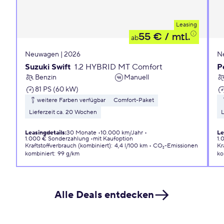
Leasing
55 €
/ mtl.
ab
Neuwagen | 2026
N
Suzuki Swift
1.2 HYBRID MT Comfort
P
Benzin
Manuell
81 PS (60 kW)
weitere Farben verfügbar
Comfort-Paket
Lieferzeit ca. 20 Wochen
L
Leasingdetails
:
30 Monate
10.000 km/Jahr
Le
1.000 € Sonderzahlung
mit Kaufoption
1.
Kraftstoffverbrauch (kombiniert)
:
4,4 l/100 km
CO₂-Emissionen
Kr
kombiniert
:
99 g/km
ko
Alle Deals entdecken