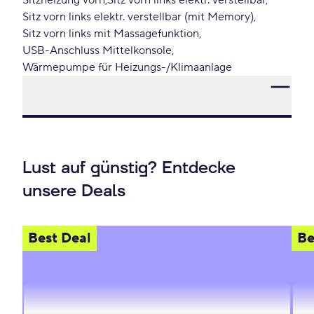
Sitzheizung vorn
Sitz vorn links elektr. verstellbar
Sitz vorn links elektr. verstellbar (mit Memory)
Sitz vorn links mit Massagefunktion
USB-Anschluss Mittelkonsole
Wärmepumpe für Heizungs-/Klimaanlage
Lust auf günstig? Entdecke
unsere Deals
Best Deal
Be