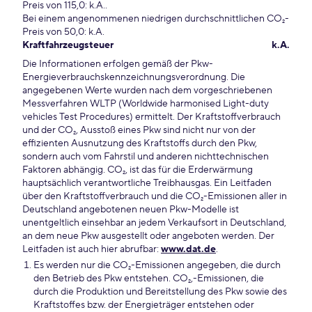
Preis von 115,0: k.A..
Bei einem angenommenen niedrigen durchschnittlichen CO₂-
Preis von 50,0: k.A.
Kraftfahrzeugsteuer
k.A.
Die Informationen erfolgen gemäß der Pkw-
Energieverbrauchskennzeichnungsverordnung. Die
angegebenen Werte wurden nach dem vorgeschriebenen
Messverfahren WLTP (Worldwide harmonised Light-duty
vehicles Test Procedures) ermittelt. Der Kraftstoffverbrauch
und der CO₂, Ausstoß eines Pkw sind nicht nur von der
effizienten Ausnutzung des Kraftstoffs durch den Pkw,
sondern auch vom Fahrstil und anderen nichttechnischen
Faktoren abhängig. CO₂, ist das für die Erderwärmung
hauptsächlich verantwortliche Treibhausgas. Ein Leitfaden
über den Kraftstoffverbrauch und die CO₂-Emissionen aller in
Deutschland angebotenen neuen Pkw-Modelle ist
unentgeltlich einsehbar an jedem Verkaufsort in Deutschland,
an dem neue Pkw ausgestellt oder angeboten werden. Der
Leitfaden ist auch hier abrufbar:
www.dat.de
.
Es werden nur die CO₂-Emissionen angegeben, die durch
den Betrieb des Pkw entstehen. CO₂,-Emissionen, die
durch die Produktion und Bereitstellung des Pkw sowie des
Kraftstoffes bzw. der Energieträger entstehen oder