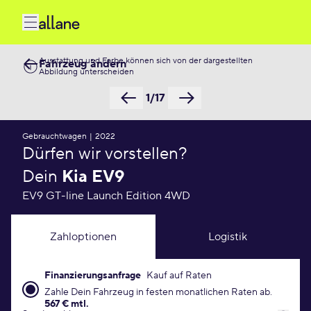
Ausstattung und Farbe können sich von der dargestellten
Fahrzeug ändern
Abbildung unterscheiden
1/17
Gebrauchtwagen
|
2022
Dürfen wir vorstellen?
Dein
Kia EV9
EV9 GT-line Launch Edition 4WD
Zahloptionen
Logistik
Finanzierungsanfrage
Kauf auf Raten
Finanzierungsanfrage Konditionen
Zahle Dein Fahrzeug in festen monatlichen Raten ab.
567 € mtl.