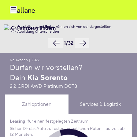
Ausstattung und Farbe können sich von der dargestellten
Fahrzeug ändern
Abbildung unterscheiden
1/32
Neuwagen
|
2026
Dürfen wir vorstellen?
Dein
Kia Sorento
2.2 CRDi AWD Platinum DCT8
Zahloptionen
Services & Logistik
Leasing
für einen festgelegten Zeitraum
Leasing Konditionen
Sicher Dir das Auto zu festen monatlichen Raten. Laufzeit ab
12 Monaten.