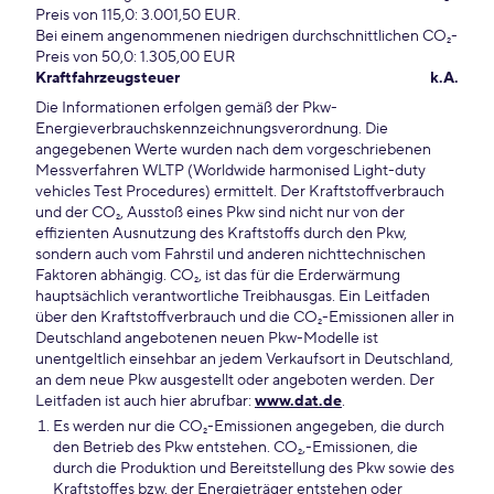
Preis von 115,0: 3.001,50 EUR.
Bei einem angenommenen niedrigen durchschnittlichen CO₂-
Preis von 50,0: 1.305,00 EUR
Kraftfahrzeugsteuer
k.A.
Die Informationen erfolgen gemäß der Pkw-
Energieverbrauchskennzeichnungsverordnung. Die
angegebenen Werte wurden nach dem vorgeschriebenen
Messverfahren WLTP (Worldwide harmonised Light-duty
vehicles Test Procedures) ermittelt. Der Kraftstoffverbrauch
und der CO₂, Ausstoß eines Pkw sind nicht nur von der
effizienten Ausnutzung des Kraftstoffs durch den Pkw,
sondern auch vom Fahrstil und anderen nichttechnischen
Faktoren abhängig. CO₂, ist das für die Erderwärmung
hauptsächlich verantwortliche Treibhausgas. Ein Leitfaden
über den Kraftstoffverbrauch und die CO₂-Emissionen aller in
Deutschland angebotenen neuen Pkw-Modelle ist
unentgeltlich einsehbar an jedem Verkaufsort in Deutschland,
an dem neue Pkw ausgestellt oder angeboten werden. Der
Leitfaden ist auch hier abrufbar:
www.dat.de
.
Es werden nur die CO₂-Emissionen angegeben, die durch
den Betrieb des Pkw entstehen. CO₂,-Emissionen, die
durch die Produktion und Bereitstellung des Pkw sowie des
Kraftstoffes bzw. der Energieträger entstehen oder