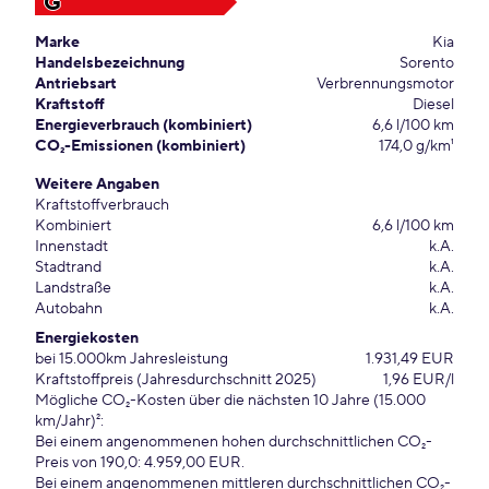
G
Marke
Kia
Handelsbezeichnung
Sorento
Antriebsart
Verbrennungsmotor
Kraftstoff
Diesel
Energieverbrauch (kombiniert)
6,6 l/100 km
CO₂-Emissionen (kombiniert)
174,0 g/km¹
Weitere Angaben
Kraftstoffverbrauch
Kombiniert
6,6 l/100 km
Innenstadt
k.A.
Stadtrand
k.A.
Landstraße
k.A.
Autobahn
k.A.
Energiekosten
bei 15.000km Jahresleistung
1.931,49 EUR
Kraftstoffpreis (Jahresdurchschnitt 2025)
1,96 EUR/l
Mögliche CO₂-Kosten über die nächsten 10 Jahre (15.000
km/Jahr)²:
Bei einem angenommenen hohen durchschnittlichen CO₂-
Preis von 190,0: 4.959,00 EUR.
Bei einem angenommenen mittleren durchschnittlichen CO₂-