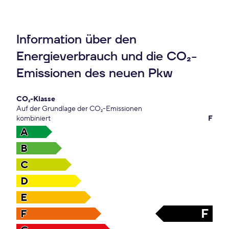
Information über den
Energieverbrauch und die CO₂-
Emissionen des neuen Pkw
CO₂-Klasse
Auf der Grundlage der CO₂-Emissionen
kombiniert
F
A
B
C
D
E
F
F