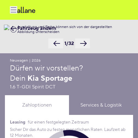
Ausstattung und Farbe können sich von der dargestellten
Fahrzeug ändern
Abbildung unterscheiden
1/32
Neuwagen
|
2026
Dürfen wir vorstellen?
Dein
Kia Sportage
1.6 T-GDI Spirit DCT
Zahloptionen
Services & Logistik
Leasing
für einen festgelegten Zeitraum
Leasing Konditionen
Sicher Dir das Auto zu festen monatlichen Raten. Laufzeit ab
12 Monaten.