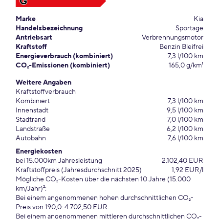
G
Marke
Kia
Handelsbezeichnung
Sportage
Antriebsart
Verbrennungsmotor
Kraftstoff
Benzin Bleifrei
Energieverbrauch (kombiniert)
7,3 l/100 km
CO₂-Emissionen (kombiniert)
165,0 g/km¹
Weitere Angaben
Kraftstoffverbrauch
Kombiniert
7,3 l/100 km
Innenstadt
9,5 l/100 km
Stadtrand
7,0 l/100 km
Landstraße
6,2 l/100 km
Autobahn
7,6 l/100 km
Energiekosten
bei 15.000km Jahresleistung
2.102,40 EUR
Kraftstoffpreis (Jahresdurchschnitt 2025)
1,92 EUR/l
Mögliche CO₂-Kosten über die nächsten 10 Jahre (15.000
km/Jahr)²:
Bei einem angenommenen hohen durchschnittlichen CO₂-
Preis von 190,0: 4.702,50 EUR.
Bei einem angenommenen mittleren durchschnittlichen CO₂-