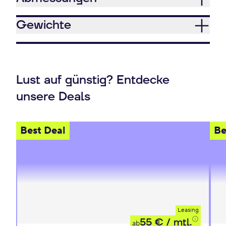
Gewichte
Lust auf günstig? Entdecke
unsere Deals
Best Deal
Be
Leasing
55 €
/ mtl.
ab