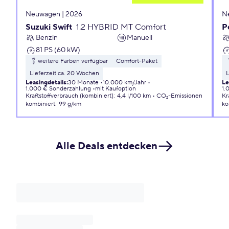
Neuwagen | 2026
N
Suzuki Swift
1.2 HYBRID MT Comfort
P
Benzin
Manuell
81 PS (60 kW)
weitere Farben verfügbar
Comfort-Paket
Lieferzeit ca. 20 Wochen
L
Leasingdetails
:
30 Monate
10.000 km/Jahr
Le
1.000 € Sonderzahlung
mit Kaufoption
1.
Kraftstoffverbrauch (kombiniert)
:
4,4 l/100 km
CO₂-Emissionen
Kr
kombiniert
:
99 g/km
ko
Alle Deals entdecken