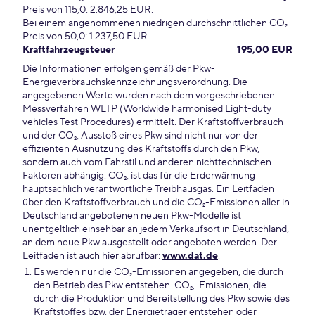
Preis von 115,0: 2.846,25 EUR.
Bei einem angenommenen niedrigen durchschnittlichen CO₂-
Preis von 50,0: 1.237,50 EUR
Kraftfahrzeugsteuer
195,00 EUR
Die Informationen erfolgen gemäß der Pkw-
Energieverbrauchskennzeichnungsverordnung. Die
angegebenen Werte wurden nach dem vorgeschriebenen
Messverfahren WLTP (Worldwide harmonised Light-duty
vehicles Test Procedures) ermittelt. Der Kraftstoffverbrauch
und der CO₂, Ausstoß eines Pkw sind nicht nur von der
effizienten Ausnutzung des Kraftstoffs durch den Pkw,
sondern auch vom Fahrstil und anderen nichttechnischen
Faktoren abhängig. CO₂, ist das für die Erderwärmung
hauptsächlich verantwortliche Treibhausgas. Ein Leitfaden
über den Kraftstoffverbrauch und die CO₂-Emissionen aller in
Deutschland angebotenen neuen Pkw-Modelle ist
unentgeltlich einsehbar an jedem Verkaufsort in Deutschland,
an dem neue Pkw ausgestellt oder angeboten werden. Der
Leitfaden ist auch hier abrufbar:
www.dat.de
.
Es werden nur die CO₂-Emissionen angegeben, die durch
den Betrieb des Pkw entstehen. CO₂,-Emissionen, die
durch die Produktion und Bereitstellung des Pkw sowie des
Kraftstoffes bzw. der Energieträger entstehen oder