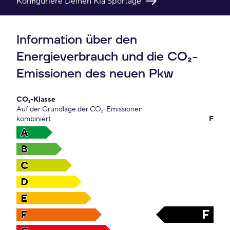
Konfiguriere Deinen Kia Sportage
Information über den
Energieverbrauch und die CO₂-
Emissionen des neuen Pkw
CO₂-Klasse
Auf der Grundlage der CO₂-Emissionen
kombiniert
F
A
B
C
D
E
F
F