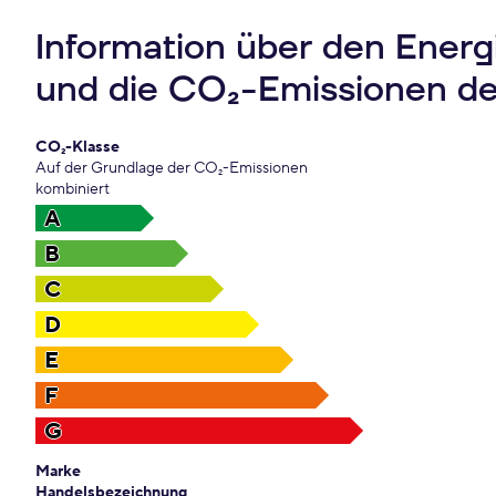
Information über den Ener
und die CO₂-Emissionen d
CO₂-Klasse
Auf der Grundlage der CO₂-Emissionen
kombiniert
A
B
C
D
E
F
G
Marke
Handelsbezeichnung