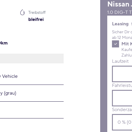
Nissan
1.0 DIG-T
Treibstoff
bleifrei
Leasing 
Leasing
Sicher Dir
ab 12 Mona
00km
Mit 
Kaufe D
Laufzeit
y Vehicle
Fahrleist
y (grau)
Sonderza