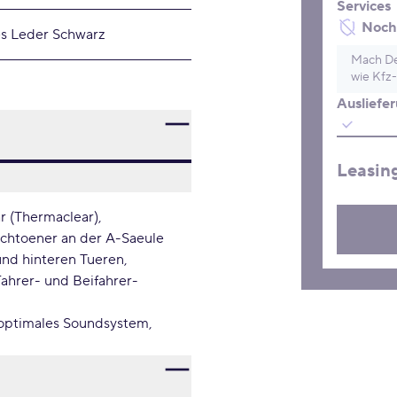
Services
Noch 
es Leder Schwarz
Mach De
wie Kfz-
Ausliefe
Leasin
r (Thermaclear)
htoener an der A-Saeule
und hinteren Tueren
Fahrer- und Beifahrer-
 optimales Soundsystem