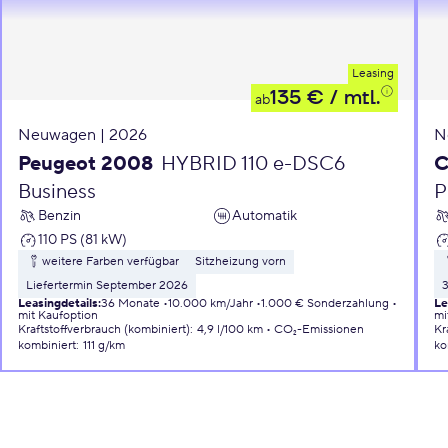
Leasing
135 €
/ mtl.
ab
Neuwagen | 2026
N
Peugeot 2008
HYBRID 110 e-DSC6
C
Business
P
Benzin
Automatik
110 PS (81 kW)
weitere Farben verfügbar
Sitzheizung vorn
Liefertermin September 2026
Leasingdetails
:
36 Monate
10.000 km/Jahr
1.000 € Sonderzahlung
Le
mit Kaufoption
mi
Kraftstoffverbrauch (kombiniert)
:
4,9 l/100 km
CO₂-Emissionen
Kr
kombiniert
:
111 g/km
ko