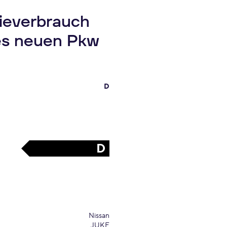
gieverbrauch
es neuen Pkw
D
D
Nissan
JUKE