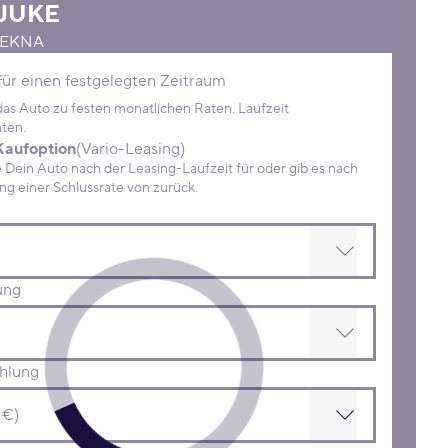
JUKE
 TEKNA
Konditionen
für einen festgelegten Zeitraum
 das Auto zu festen monatlichen Raten. Laufzeit
ten.
Kaufoption
(Vario-Leasing)
ein Auto nach der Leasing-Laufzeit für oder gib es nach
Zahlung einer Schlussrate von zurück.
ung
hlung