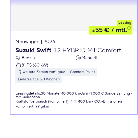
Leasing
55 €
/ mtl.
ab
Neuwagen | 2026
Suzuki Swift
1.2 HYBRID MT Comfort
Benzin
Manuell
81 PS (60 kW)
weitere Farben verfügbar
Comfort-Paket
Lieferzeit ca. 20 Wochen
Leasingdetails
:
30 Monate
10.000 km/Jahr
1.000 € Sonderzahlung
mit Kaufoption
Kraftstoffverbrauch (kombiniert)
:
4,4 l/100 km
CO₂-Emissionen
kombiniert
:
99 g/km