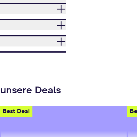
 unsere Deals
Best Deal
Be