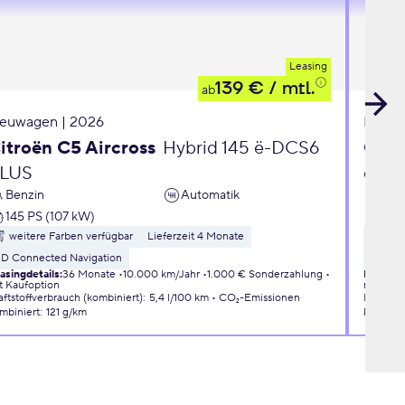
Leasing
139 €
/ mtl.
ab
euwagen | 2026
Neuwa
itroën C5 Aircross
Hybrid 145 ë-DCS6
Opel
LUS
eDC
Benzin
Automatik
Ben
145 PS (107 kW)
110 
weitere Farben verfügbar
Lieferzeit 4 Monate
wei
3D Connected Navigation
Liefer
asingdetails
:
36 Monate
10.000 km/Jahr
1.000 € Sonderzahlung
Leasingd
t Kaufoption
mit Kauf
aftstoffverbrauch (kombiniert)
:
5,4 l/100 km
CO₂-Emissionen
Kraftsto
mbiniert
:
121 g/km
kombini