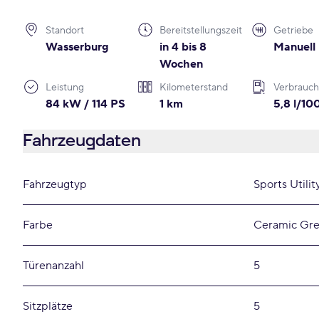
Standort
Bereitstellungszeit
Getriebe
Wasserburg
in 4 bis 8
Manuell
Wochen
Leistung
Kilometerstand
Verbrauch
84 kW / 114 PS
1 km
5,8 l/1
Fahrzeugdaten
Fahrzeugtyp
Sports Utilit
Farbe
Ceramic Gre
Türenanzahl
5
Sitzplätze
5