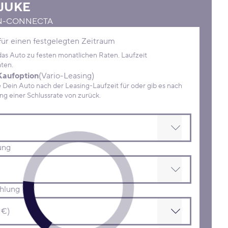
JUKE
d N-CONNECTA
Konditionen
für einen festgelegten Zeitraum
 das Auto zu festen monatlichen Raten. Laufzeit
ten.
Kaufoption
(Vario-Leasing)
ein Auto nach der Leasing-Laufzeit für oder gib es nach
Zahlung einer Schlussrate von zurück.
ung
hlung