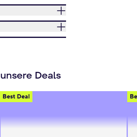
 unsere Deals
Best Deal
Be