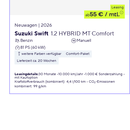
Leasing
55 €
/ mtl.
ab
Neuwagen | 2026
Suzuki Swift
1.2 HYBRID MT Comfort
Benzin
Manuell
81 PS (60 kW)
weitere Farben verfügbar
Comfort-Paket
Lieferzeit ca. 20 Wochen
Leasingdetails
:
30 Monate
10.000 km/Jahr
1.000 € Sonderzahlung
mit Kaufoption
Kraftstoffverbrauch (kombiniert)
:
4,4 l/100 km
CO₂-Emissionen
kombiniert
:
99 g/km