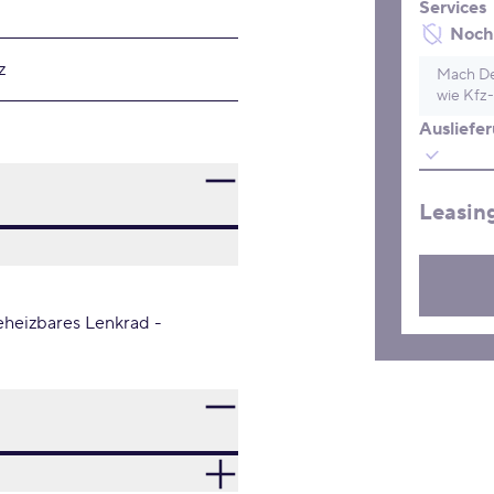
Services
Noch 
z
Mach De
wie Kfz-
Ausliefe
Leasin
eheizbares Lenkrad -