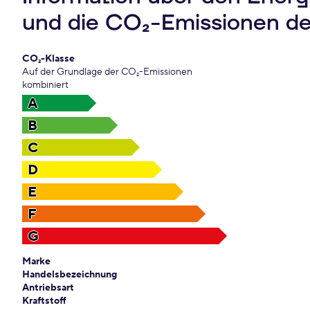
und die CO₂-Emissionen d
CO₂-Klasse
Auf der Grundlage der CO₂-Emissionen
kombiniert
A
B
C
D
E
F
G
Marke
Handelsbezeichnung
Antriebsart
Kraftstoff