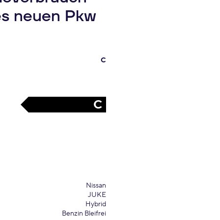
es neuen Pkw
C
C
Nissan
JUKE
Hybrid
Benzin Bleifrei