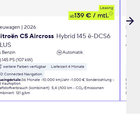
Leasing
139 €
/ mtl.
ab
euwagen | 2026
Neuwa
itroën C5 Aircross
Hybrid 145 ë-DCS6
Opel
LUS
eDC
Benzin
Automatik
Ben
145 PS (107 kW)
110 
weitere Farben verfügbar
Lieferzeit 4 Monate
wei
3D Connected Navigation
Liefer
asingdetails
:
36 Monate
10.000 km/Jahr
1.000 € Sonderzahlung
Leasingd
t Kaufoption
mit Kauf
aftstoffverbrauch (kombiniert)
:
5,4 l/100 km
CO₂-Emissionen
Kraftsto
mbiniert
:
121 g/km
kombini