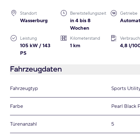
Standort
Bereitstellungszeit
Getriebe
Wasserburg
in 4 bis 8
Automat
Wochen
Leistung
Kilometerstand
Verbrauch
105 kW / 143
1 km
4,8 l/1
PS
Fahrzeugdaten
Fahrzeugtyp
Sports Utilit
Farbe
Pearl Black P
Türenanzahl
5