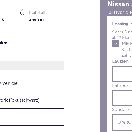
Nissan
1.6 Hybri
Treibstoff
ik
bleifrei
Leasing 
Leasing
Sicher Dir
ab 12 Mona
00km
Mit 
Kaufe D
Laufzeit
y Vehicle
Fahrleist
erleffekt (schwarz)
Sonderza