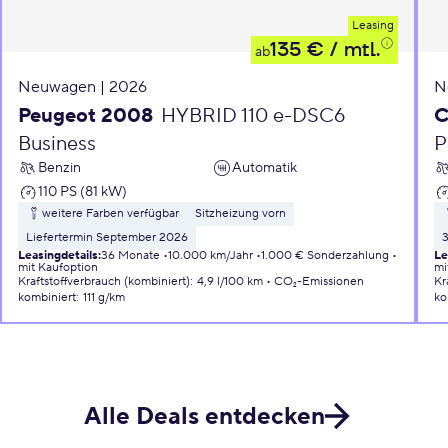
Leasing
135 €
/ mtl.
ab
Neuwagen | 2026
N
Peugeot 2008
HYBRID 110 e-DSC6
C
Business
P
Benzin
Automatik
110 PS (81 kW)
weitere Farben verfügbar
Sitzheizung vorn
Liefertermin September 2026
Leasingdetails
:
36 Monate
10.000 km/Jahr
1.000 € Sonderzahlung
Le
mit Kaufoption
mi
Kraftstoffverbrauch (kombiniert)
:
4,9 l/100 km
CO₂-Emissionen
Kr
kombiniert
:
111 g/km
ko
Alle Deals entdecken