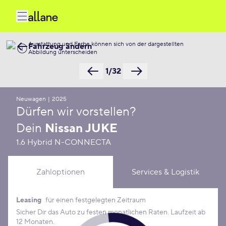
Ausstattung und Farbe können sich von der dargestellten
Fahrzeug ändern
Abbildung unterscheiden
1/32
Neuwagen
|
2025
Dürfen wir vorstellen?
Dein
Nissan JUKE
1.6 Hybrid N-CONNECTA
Zahloptionen
Services & Logistik
Leasing
für einen festgelegten Zeitraum
Leasing Konditionen
Sicher Dir das Auto zu festen monatlichen Raten. Laufzeit ab
12 Monaten.