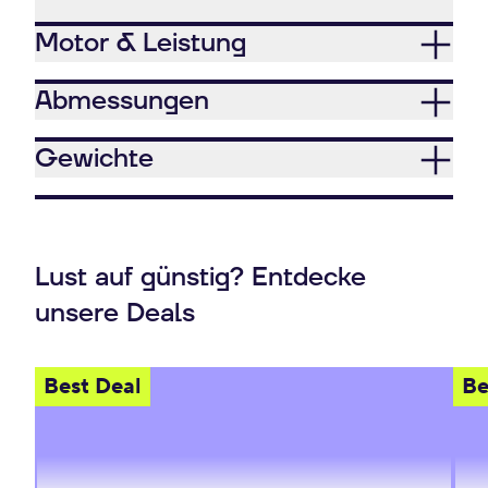
Motor & Leistung
Abmessungen
Gewichte
Lust auf günstig? Entdecke
unsere Deals
Best Deal
Be