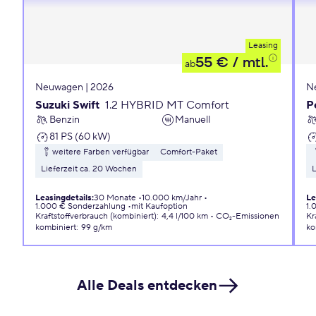
Leasing
55 €
/ mtl.
ab
Neuwagen | 2026
N
Suzuki Swift
1.2 HYBRID MT Comfort
P
Benzin
Manuell
81 PS (60 kW)
weitere Farben verfügbar
Comfort-Paket
Lieferzeit ca. 20 Wochen
L
Leasingdetails
:
30 Monate
10.000 km/Jahr
Le
1.000 € Sonderzahlung
mit Kaufoption
1.
Kraftstoffverbrauch (kombiniert)
:
4,4 l/100 km
CO₂-Emissionen
Kr
kombiniert
:
99 g/km
ko
Alle Deals entdecken