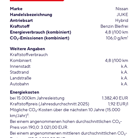
Marke
Nissan
Handelsbezeichnung
JUKE
Antriebsart
Hybrid
Kraftstoff
Benzin Bleifrei
Energieverbrauch (kombiniert)
4,8 l/100 km
CO₂-Emissionen (kombiniert)
106,0 g/km¹
Weitere Angaben
Kraftstoffverbrauch
Kombiniert
4,8 l/100 km
Innenstadt
k.A.
Stadtrand
k.A.
Landstraße
k.A.
Autobahn
k.A.
Energiekosten
bei 15.000km Jahresleistung
1.382,40 EUR
Kraftstoffpreis (Jahresdurchschnitt 2025)
1,92 EUR/l
Mögliche CO₂-Kosten über die nächsten 10 Jahre (15.000
km/Jahr)²:
Bei einem angenommenen hohen durchschnittlichen CO₂-
Preis von 190,0: 3.021,00 EUR.
Bei einem angenommenen mittleren durchschnittlichen CO₂-