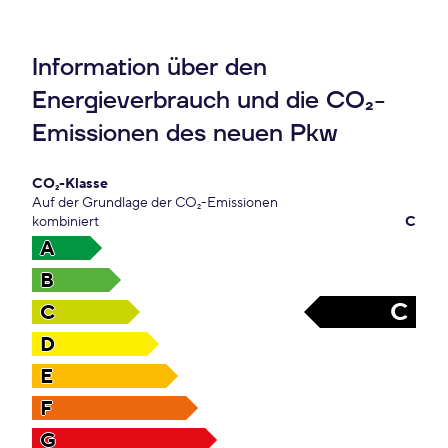
Information über den
Energieverbrauch und die CO₂-
Emissionen des neuen Pkw
CO₂-Klasse
Auf der Grundlage der CO₂-Emissionen
kombiniert
C
A
B
C
C
D
E
F
G