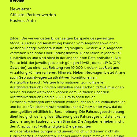
Service
Newsletter
Affiliate-Partner werden
BusinessAuto
Bilder: Die verwendeten Bilder zeigen Beispiele des jeweiligen
Modells. Farbe und Ausstattung können vom Angebot abweichen.
Kostenpflichtige Sonderausstattung möglich. Kosten: Alle Angebote
verstehen sich ohne Überführungskosten. Diese fallen in jedem Fall
zusätzlich an und sind nicht in der angezeigten Rate enthalten. Alle
Preise inkl. der jeweils gesetzlich gültigen MwSt., derzeit 19 % (0 %
Gewerbe), zu einer Laufleistung von 10.000 km/Jahr. Laufzeit und
Anzahlung können variieren. Hinweis: Neben Neuwagen bietet Allane
auch Gebrauchtwagen zu attraktiven Konditionen an.
Kraftstoffverbrauch: Weitere Informationen zum offiziellen
Kraftstoffverbrauch und den offiziellen spezifischen CO2-Emissionen
neuer Personenkraftwagen können dem Leitfaden über den
Kraftstoffverbrauch und die CO2-Emissionen neuer
Personenkraftwagen entnommen werden, der an allen Verkaufsstellen
und bei der Deutschen Automobiltreuhand GmbH unter www.dat.de
unentgeltlich erhältlich ist. Beschreibung: Die Fahrzeugbeschreibung
dient lediglich der allg. Identifizierung des Fahrzeuges und stellt keine
Zusicherung im kaufrechtlichen Sinn dar. Die Angaben erheben nicht
den Anspruch auf Vollständigkeit. Die gemachten
Angaben/Beschreibungen sind unverbindlich und dienen nicht als
zugesicherte Eigenschaften. Der Verkäufer übernimmt keine Haftung