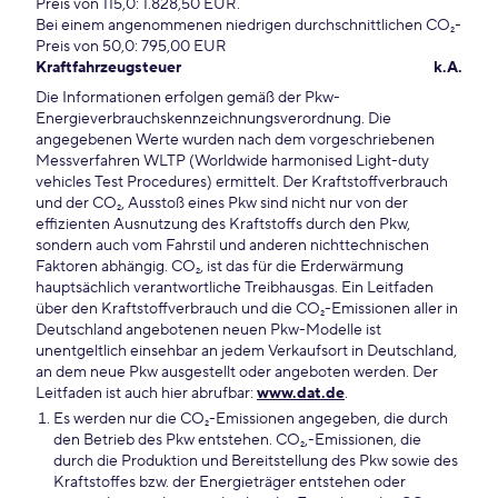
Preis von 115,0: 1.828,50 EUR.
Bei einem angenommenen niedrigen durchschnittlichen CO₂-
Preis von 50,0: 795,00 EUR
Kraftfahrzeugsteuer
k.A.
Die Informationen erfolgen gemäß der Pkw-
Energieverbrauchskennzeichnungsverordnung. Die
angegebenen Werte wurden nach dem vorgeschriebenen
Messverfahren WLTP (Worldwide harmonised Light-duty
vehicles Test Procedures) ermittelt. Der Kraftstoffverbrauch
und der CO₂, Ausstoß eines Pkw sind nicht nur von der
effizienten Ausnutzung des Kraftstoffs durch den Pkw,
sondern auch vom Fahrstil und anderen nichttechnischen
Faktoren abhängig. CO₂, ist das für die Erderwärmung
hauptsächlich verantwortliche Treibhausgas. Ein Leitfaden
über den Kraftstoffverbrauch und die CO₂-Emissionen aller in
Deutschland angebotenen neuen Pkw-Modelle ist
unentgeltlich einsehbar an jedem Verkaufsort in Deutschland,
an dem neue Pkw ausgestellt oder angeboten werden. Der
Leitfaden ist auch hier abrufbar:
www.dat.de
.
Es werden nur die CO₂-Emissionen angegeben, die durch
den Betrieb des Pkw entstehen. CO₂,-Emissionen, die
durch die Produktion und Bereitstellung des Pkw sowie des
Kraftstoffes bzw. der Energieträger entstehen oder