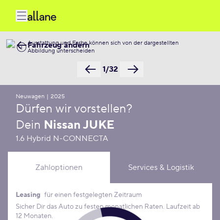
Ausstattung und Farbe können sich von der dargestellten
Fahrzeug ändern
Abbildung unterscheiden
1/32
Neuwagen
|
2025
Dürfen wir vorstellen?
Dein
Nissan JUKE
1.6 Hybrid N-CONNECTA
Zahloptionen
Services & Logistik
Leasing
für einen festgelegten Zeitraum
Leasing Konditionen
Sicher Dir das Auto zu festen monatlichen Raten. Laufzeit ab
12 Monaten.