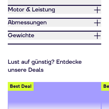
Motor & Leistung
Abmessungen
Gewichte
Lust auf günstig? Entdecke
unsere Deals
Best Deal
Be