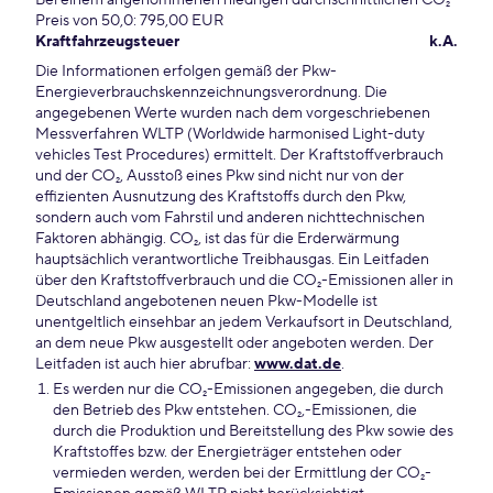
Bei einem angenommenen niedrigen durchschnittlichen CO₂-
Preis von 50,0: 795,00 EUR
Kraftfahrzeugsteuer
k.A.
Die Informationen erfolgen gemäß der Pkw-
Energieverbrauchskennzeichnungsverordnung. Die
angegebenen Werte wurden nach dem vorgeschriebenen
Messverfahren WLTP (Worldwide harmonised Light-duty
vehicles Test Procedures) ermittelt. Der Kraftstoffverbrauch
und der CO₂, Ausstoß eines Pkw sind nicht nur von der
effizienten Ausnutzung des Kraftstoffs durch den Pkw,
sondern auch vom Fahrstil und anderen nichttechnischen
Faktoren abhängig. CO₂, ist das für die Erderwärmung
hauptsächlich verantwortliche Treibhausgas. Ein Leitfaden
über den Kraftstoffverbrauch und die CO₂-Emissionen aller in
Deutschland angebotenen neuen Pkw-Modelle ist
unentgeltlich einsehbar an jedem Verkaufsort in Deutschland,
an dem neue Pkw ausgestellt oder angeboten werden. Der
Leitfaden ist auch hier abrufbar:
www.dat.de
.
Es werden nur die CO₂-Emissionen angegeben, die durch
den Betrieb des Pkw entstehen. CO₂,-Emissionen, die
durch die Produktion und Bereitstellung des Pkw sowie des
Kraftstoffes bzw. der Energieträger entstehen oder
vermieden werden, werden bei der Ermittlung der CO₂-