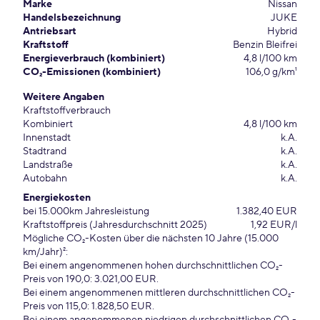
Marke
Nissan
Handelsbezeichnung
JUKE
Antriebsart
Hybrid
Kraftstoff
Benzin Bleifrei
Energieverbrauch (kombiniert)
4,8 l/100 km
CO₂-Emissionen (kombiniert)
106,0 g/km¹
Weitere Angaben
Kraftstoffverbrauch
Kombiniert
4,8 l/100 km
Innenstadt
k.A.
Stadtrand
k.A.
Landstraße
k.A.
Autobahn
k.A.
Energiekosten
bei 15.000km Jahresleistung
1.382,40 EUR
Kraftstoffpreis (Jahresdurchschnitt 2025)
1,92 EUR/l
Mögliche CO₂-Kosten über die nächsten 10 Jahre (15.000
km/Jahr)²:
Bei einem angenommenen hohen durchschnittlichen CO₂-
Preis von 190,0: 3.021,00 EUR.
Bei einem angenommenen mittleren durchschnittlichen CO₂-
Preis von 115,0: 1.828,50 EUR.