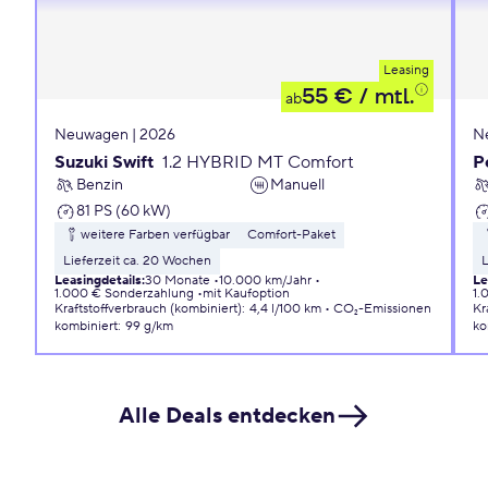
Leasing
55 €
/ mtl.
ab
Neuwagen | 2026
N
Suzuki Swift
1.2 HYBRID MT Comfort
P
Benzin
Manuell
81 PS (60 kW)
weitere Farben verfügbar
Comfort-Paket
Lieferzeit ca. 20 Wochen
L
Leasingdetails
:
30 Monate
10.000 km/Jahr
Le
1.000 € Sonderzahlung
mit Kaufoption
1.
Kraftstoffverbrauch (kombiniert)
:
4,4 l/100 km
CO₂-Emissionen
Kr
kombiniert
:
99 g/km
ko
Alle Deals entdecken