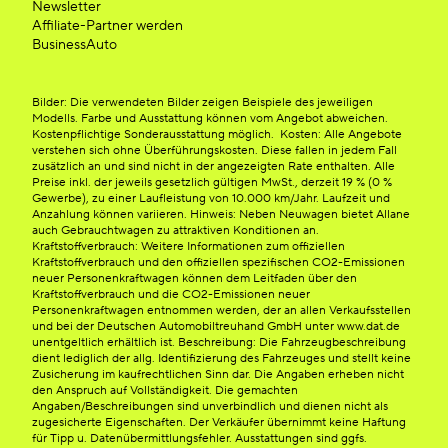
Newsletter
Affiliate-Partner werden
BusinessAuto
Bilder: Die verwendeten Bilder zeigen Beispiele des jeweiligen
Modells. Farbe und Ausstattung können vom Angebot abweichen.
Kostenpflichtige Sonderausstattung möglich. Kosten: Alle Angebote
verstehen sich ohne Überführungskosten. Diese fallen in jedem Fall
zusätzlich an und sind nicht in der angezeigten Rate enthalten. Alle
Preise inkl. der jeweils gesetzlich gültigen MwSt., derzeit 19 % (0 %
Gewerbe), zu einer Laufleistung von 10.000 km/Jahr. Laufzeit und
Anzahlung können variieren. Hinweis: Neben Neuwagen bietet Allane
auch Gebrauchtwagen zu attraktiven Konditionen an.
Kraftstoffverbrauch: Weitere Informationen zum offiziellen
Kraftstoffverbrauch und den offiziellen spezifischen CO2-Emissionen
neuer Personenkraftwagen können dem Leitfaden über den
Kraftstoffverbrauch und die CO2-Emissionen neuer
Personenkraftwagen entnommen werden, der an allen Verkaufsstellen
und bei der Deutschen Automobiltreuhand GmbH unter www.dat.de
unentgeltlich erhältlich ist. Beschreibung: Die Fahrzeugbeschreibung
dient lediglich der allg. Identifizierung des Fahrzeuges und stellt keine
Zusicherung im kaufrechtlichen Sinn dar. Die Angaben erheben nicht
den Anspruch auf Vollständigkeit. Die gemachten
Angaben/Beschreibungen sind unverbindlich und dienen nicht als
zugesicherte Eigenschaften. Der Verkäufer übernimmt keine Haftung
für Tipp u. Datenübermittlungsfehler. Ausstattungen sind ggfs.