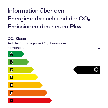
Information über den
Energieverbrauch und die CO₂-
Emissionen des neuen Pkw
CO₂-Klasse
Auf der Grundlage der CO₂-Emissionen
kombiniert
C
A
B
C
C
D
E
F
G