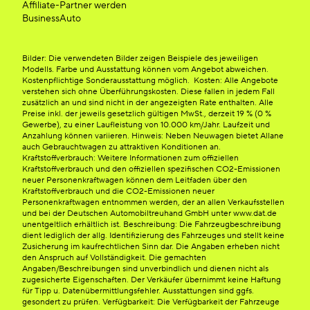
Affiliate-Partner werden
BusinessAuto
Bilder: Die verwendeten Bilder zeigen Beispiele des jeweiligen
Modells. Farbe und Ausstattung können vom Angebot abweichen.
Kostenpflichtige Sonderausstattung möglich. Kosten: Alle Angebote
verstehen sich ohne Überführungskosten. Diese fallen in jedem Fall
zusätzlich an und sind nicht in der angezeigten Rate enthalten. Alle
Preise inkl. der jeweils gesetzlich gültigen MwSt., derzeit 19 % (0 %
Gewerbe), zu einer Laufleistung von 10.000 km/Jahr. Laufzeit und
Anzahlung können variieren. Hinweis: Neben Neuwagen bietet Allane
auch Gebrauchtwagen zu attraktiven Konditionen an.
Kraftstoffverbrauch: Weitere Informationen zum offiziellen
Kraftstoffverbrauch und den offiziellen spezifischen CO2-Emissionen
neuer Personenkraftwagen können dem Leitfaden über den
Kraftstoffverbrauch und die CO2-Emissionen neuer
Personenkraftwagen entnommen werden, der an allen Verkaufsstellen
und bei der Deutschen Automobiltreuhand GmbH unter www.dat.de
unentgeltlich erhältlich ist. Beschreibung: Die Fahrzeugbeschreibung
dient lediglich der allg. Identifizierung des Fahrzeuges und stellt keine
Zusicherung im kaufrechtlichen Sinn dar. Die Angaben erheben nicht
den Anspruch auf Vollständigkeit. Die gemachten
Angaben/Beschreibungen sind unverbindlich und dienen nicht als
zugesicherte Eigenschaften. Der Verkäufer übernimmt keine Haftung
für Tipp u. Datenübermittlungsfehler. Ausstattungen sind ggfs.
gesondert zu prüfen. Verfügbarkeit: Die Verfügbarkeit der Fahrzeuge