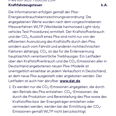
Preis von 50,0: 1.050,00 EUR
Kraftfahrzeugsteuer
k.A.
Die Informationen erfolgen gemäß der Pkw-
Energieverbrauchskennzeichnungsverordnung. Die
angegebenen Werte wurden nach dem vorgeschriebenen
Messverfahren WLTP (Worldwide harmonised Light-duty
vehicles Test Procedures) ermittelt. Der Kraftstoffverbrauch
und der CO₂, Ausstoß eines Pkw sind nicht nur von der
effizienten Ausnutzung des Kraftstoffs durch den Pkw,
sondern auch vom Fahrstil und anderen nichttechnischen
Faktoren abhängig. CO₂, ist das für die Erderwärmung
hauptsächlich verantwortliche Treibhausgas. Ein Leitfaden
über den Kraftstoffverbrauch und die CO₂-Emissionen aller in
Deutschland angebotenen neuen Pkw-Modelle ist
unentgeltlich einsehbar an jedem Verkaufsort in Deutschland,
an dem neue Pkw ausgestellt oder angeboten werden. Der
Leitfaden ist auch hier abrufbar:
www.dat.de
.
Es werden nur die CO₂-Emissionen angegeben, die durch
den Betrieb des Pkw entstehen. CO₂,-Emissionen, die
durch die Produktion und Bereitstellung des Pkw sowie des
Kraftstoffes bzw. der Energieträger entstehen oder
vermieden werden, werden bei der Ermittlung der CO₂-
Emissionen gemäß WLTP nicht berücksichtigt.