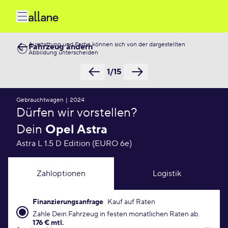
Ausstattung und Farbe können sich von der dargestellten
Fahrzeug ändern
Abbildung unterscheiden
1/15
Gebrauchtwagen
|
2024
Dürfen wir vorstellen?
Dein
Opel Astra
Astra L 1.5 D Edition (EURO 6e)
Zahloptionen
Logistik
Finanzierungsanfrage
Kauf auf Raten
Finanzierungsanfrage Konditionen
Zahle Dein Fahrzeug in festen monatlichen Raten ab.
176 € mtl.