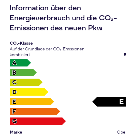
Information über den
Energieverbrauch und die CO₂-
Emissionen des neuen Pkw
CO₂-Klasse
Auf der Grundlage der CO₂-Emissionen
kombiniert
E
A
B
C
D
E
E
F
G
Marke
Opel