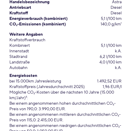
Handelsbezeichnung
Astra
Antriebsart
Diesel
Kraftstoff
Diesel
Energieverbrauch (kombiniert)
5,1 l/100 km
CO₂-Emissionen (kombiniert)
140,0 g/km¹
Weitere Angaben
Kraftstoffverbrauch
Kombiniert
5,1 l/100 km
Innenstadt
k.A.
Stadtrand
6,2 l/100 km
Landstraße
4,0 l/100 km
Autobahn
k.A.
Energiekosten
bei 15.000km Jahresleistung
1.492,52 EUR
Kraftstoffpreis (Jahresdurchschnitt 2025)
1,96 EUR/l
Mögliche CO₂-Kosten über die nächsten 10 Jahre (15.000
km/Jahr)²:
Bei einem angenommenen hohen durchschnittlichen CO₂-
Preis von 190,0: 3.990,00 EUR.
Bei einem angenommenen mittleren durchschnittlichen CO₂-
Preis von 115,0: 2.415,00 EUR.
Bei einem angenommenen niedrigen durchschnittlichen CO₂-