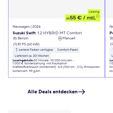
Leasing
55 €
/ mtl.
ab
Neuwagen | 2026
N
Suzuki Swift
1.2 HYBRID MT Comfort
P
Benzin
Manuell
81 PS (60 kW)
weitere Farben verfügbar
Comfort-Paket
Lieferzeit ca. 20 Wochen
L
Leasingdetails
:
30 Monate
10.000 km/Jahr
Le
1.000 € Sonderzahlung
mit Kaufoption
1.
Kraftstoffverbrauch (kombiniert)
:
4,4 l/100 km
CO₂-Emissionen
Kr
kombiniert
:
99 g/km
ko
Alle Deals entdecken