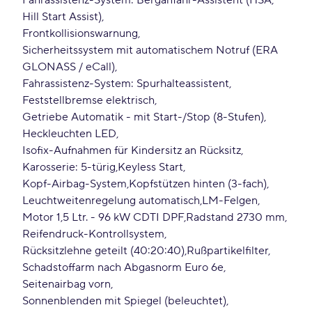
Fahrassistenz-System: Berganfahr-Assistent (HSA,
Hill Start Assist)
Frontkollisionswarnung
Sicherheitssystem mit automatischem Notruf (ERA
GLONASS / eCall)
Fahrassistenz-System: Spurhalteassistent
Feststellbremse elektrisch
Getriebe Automatik - mit Start-/Stop (8-Stufen)
Heckleuchten LED
Isofix-Aufnahmen für Kindersitz an Rücksitz
Karosserie: 5-türig
Keyless Start
Kopf-Airbag-System
Kopfstützen hinten (3-fach)
Leuchtweitenregelung automatisch
LM-Felgen
Motor 1,5 Ltr. - 96 kW CDTI DPF
Radstand 2730 mm
Reifendruck-Kontrollsystem
Rücksitzlehne geteilt (40:20:40)
Rußpartikelfilter
Schadstoffarm nach Abgasnorm Euro 6e
Seitenairbag vorn
Sonnenblenden mit Spiegel (beleuchtet)