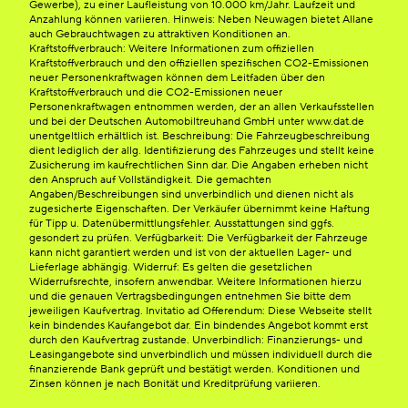
Gewerbe), zu einer Laufleistung von 10.000 km/Jahr. Laufzeit und
Anzahlung können variieren. Hinweis: Neben Neuwagen bietet Allane
auch Gebrauchtwagen zu attraktiven Konditionen an.
Kraftstoffverbrauch: Weitere Informationen zum offiziellen
Kraftstoffverbrauch und den offiziellen spezifischen CO2-Emissionen
neuer Personenkraftwagen können dem Leitfaden über den
Kraftstoffverbrauch und die CO2-Emissionen neuer
Personenkraftwagen entnommen werden, der an allen Verkaufsstellen
und bei der Deutschen Automobiltreuhand GmbH unter www.dat.de
unentgeltlich erhältlich ist. Beschreibung: Die Fahrzeugbeschreibung
dient lediglich der allg. Identifizierung des Fahrzeuges und stellt keine
Zusicherung im kaufrechtlichen Sinn dar. Die Angaben erheben nicht
den Anspruch auf Vollständigkeit. Die gemachten
Angaben/Beschreibungen sind unverbindlich und dienen nicht als
zugesicherte Eigenschaften. Der Verkäufer übernimmt keine Haftung
für Tipp u. Datenübermittlungsfehler. Ausstattungen sind ggfs.
gesondert zu prüfen. Verfügbarkeit: Die Verfügbarkeit der Fahrzeuge
kann nicht garantiert werden und ist von der aktuellen Lager- und
Lieferlage abhängig. Widerruf: Es gelten die gesetzlichen
Widerrufsrechte, insofern anwendbar. Weitere Informationen hierzu
und die genauen Vertragsbedingungen entnehmen Sie bitte dem
jeweiligen Kaufvertrag. Invitatio ad Offerendum: Diese Webseite stellt
kein bindendes Kaufangebot dar. Ein bindendes Angebot kommt erst
durch den Kaufvertrag zustande. Unverbindlich: Finanzierungs- und
Leasingangebote sind unverbindlich und müssen individuell durch die
finanzierende Bank geprüft und bestätigt werden. Konditionen und
Zinsen können je nach Bonität und Kreditprüfung variieren.