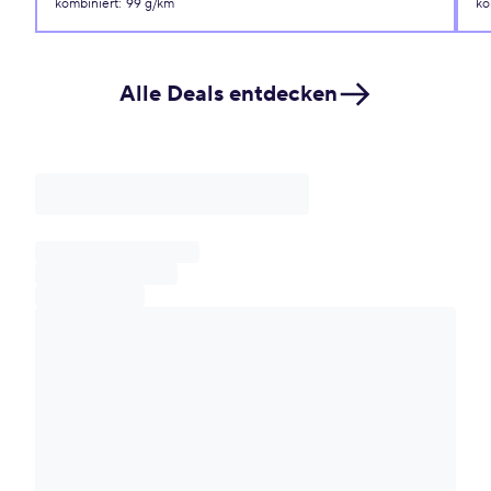
kombiniert
:
99 g/km
ko
Alle Deals entdecken