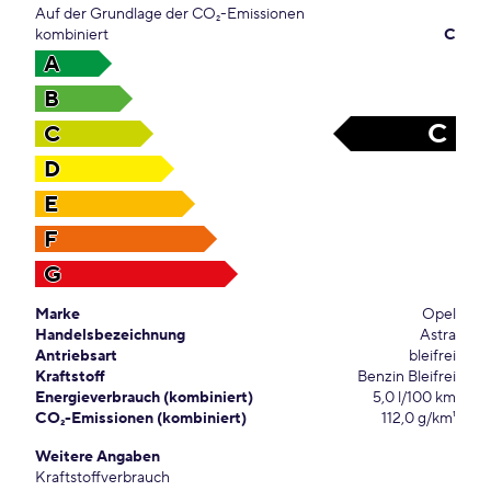
Auf der Grundlage der CO₂-Emissionen
kombiniert
C
A
B
C
C
D
E
F
G
Marke
Opel
Handelsbezeichnung
Astra
Antriebsart
bleifrei
Kraftstoff
Benzin Bleifrei
Energieverbrauch (kombiniert)
5,0 l/100 km
CO₂-Emissionen (kombiniert)
112,0 g/km¹
Weitere Angaben
Kraftstoffverbrauch