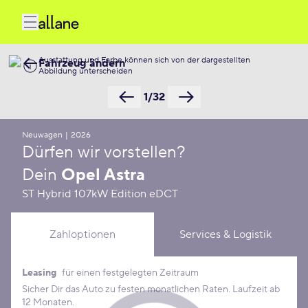
Ausstattung und Farbe können sich von der dargestellten
Fahrzeug ändern
Abbildung unterscheiden
1/32
Neuwagen
|
2026
Dürfen wir vorstellen?
Dein
Opel Astra
ST Hybrid 107kW Edition eDCT
Zahloptionen
Services & Logistik
Leasing
für einen festgelegten Zeitraum
Leasing Konditionen
Sicher Dir das Auto zu festen monatlichen Raten. Laufzeit ab
12 Monaten.