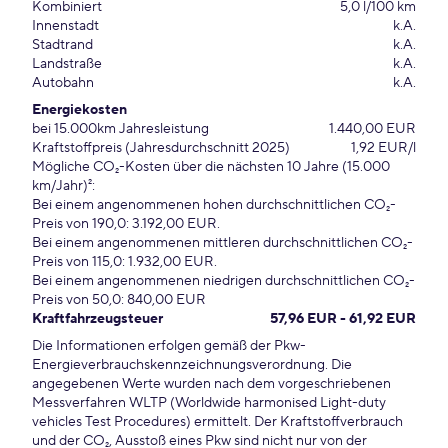
Kombiniert
5,0 l/100 km
Innenstadt
k.A.
Stadtrand
k.A.
Landstraße
k.A.
Autobahn
k.A.
Energiekosten
bei 15.000km Jahresleistung
1.440,00 EUR
Kraftstoffpreis (Jahresdurchschnitt 2025)
1,92 EUR/l
Mögliche CO₂-Kosten über die nächsten 10 Jahre (15.000
km/Jahr)²:
Bei einem angenommenen hohen durchschnittlichen CO₂-
Preis von 190,0: 3.192,00 EUR.
Bei einem angenommenen mittleren durchschnittlichen CO₂-
Preis von 115,0: 1.932,00 EUR.
Bei einem angenommenen niedrigen durchschnittlichen CO₂-
Preis von 50,0: 840,00 EUR
Kraftfahrzeugsteuer
57,96 EUR - 61,92 EUR
Die Informationen erfolgen gemäß der Pkw-
Energieverbrauchskennzeichnungsverordnung. Die
angegebenen Werte wurden nach dem vorgeschriebenen
Messverfahren WLTP (Worldwide harmonised Light-duty
vehicles Test Procedures) ermittelt. Der Kraftstoffverbrauch
und der CO₂, Ausstoß eines Pkw sind nicht nur von der