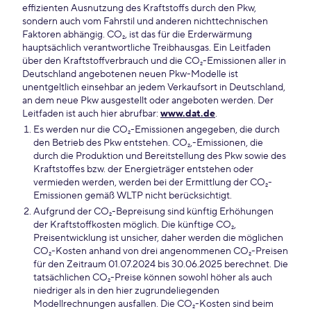
effizienten Ausnutzung des Kraftstoffs durch den Pkw,
sondern auch vom Fahrstil und anderen nichttechnischen
Faktoren abhängig. CO₂, ist das für die Erderwärmung
hauptsächlich verantwortliche Treibhausgas. Ein Leitfaden
über den Kraftstoffverbrauch und die CO₂-Emissionen aller in
Deutschland angebotenen neuen Pkw-Modelle ist
unentgeltlich einsehbar an jedem Verkaufsort in Deutschland,
an dem neue Pkw ausgestellt oder angeboten werden. Der
Leitfaden ist auch hier abrufbar:
www.dat.de
.
Es werden nur die CO₂-Emissionen angegeben, die durch
den Betrieb des Pkw entstehen. CO₂,-Emissionen, die
durch die Produktion und Bereitstellung des Pkw sowie des
Kraftstoffes bzw. der Energieträger entstehen oder
vermieden werden, werden bei der Ermittlung der CO₂-
Emissionen gemäß WLTP nicht berücksichtigt.
Aufgrund der CO₂-Bepreisung sind künftig Erhöhungen
der Kraftstoffkosten möglich. Die künftige CO₂,
Preisentwicklung ist unsicher, daher werden die möglichen
CO₂-Kosten anhand von drei angenommenen CO₂-Preisen
für den Zeitraum 01.07.2024 bis 30.06.2025 berechnet. Die
tatsächlichen CO₂-Preise können sowohl höher als auch
niedriger als in den hier zugrundeliegenden
Modellrechnungen ausfallen. Die CO₂-Kosten sind beim