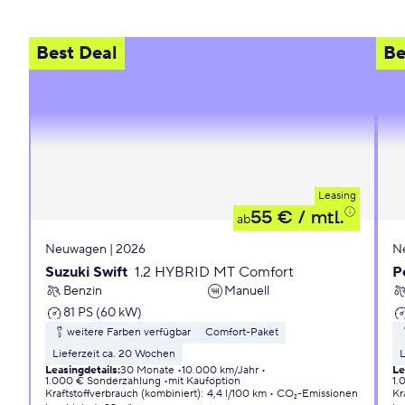
Best Deal
Be
Leasing
55 €
/ mtl.
ab
Neuwagen | 2026
N
Suzuki Swift
1.2 HYBRID MT Comfort
P
Benzin
Manuell
81 PS (60 kW)
weitere Farben verfügbar
Comfort-Paket
Lieferzeit ca. 20 Wochen
L
Leasingdetails
:
30 Monate
10.000 km/Jahr
Le
1.000 € Sonderzahlung
mit Kaufoption
1.
Kraftstoffverbrauch (kombiniert)
:
4,4 l/100 km
CO₂-Emissionen
Kr