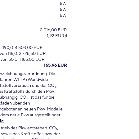
k.A.
k.A.
k.A.
2.016,00 EUR
1,92 EUR/l
²:
 190,0: 4.503,00 EUR.
on 115,0: 2.725,50 EUR.
von 50,0: 1.185,00 EUR
165,96 EUR
nnzeichnungsverordnung. Die
fahren WLTP (Worldwide
aftstoffverbrauch und der CO₂,
s Kraftstoffs durch den Pkw,
hängig. CO₂, ist das für die
tfaden über den
d angebotenen neuen Pkw-Modelle
n dem neue Pkw ausgestellt oder
de
.
trieb des Pkw entstehen. CO₂,-
 sowie des Kraftstoffes bzw. der