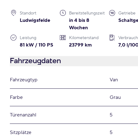
Standort
Bereitstellungszeit
Getriebe
Ludwigsfelde
in 4 bis 8
Schaltge
Wochen
Leistung
Kilometerstand
Verbrauch
81 kW / 110 PS
23799 km
7,0 l/1
Fahrzeugdaten
Fahrzeugtyp
Van
Farbe
Grau
Türenanzahl
5
Sitzplätze
5