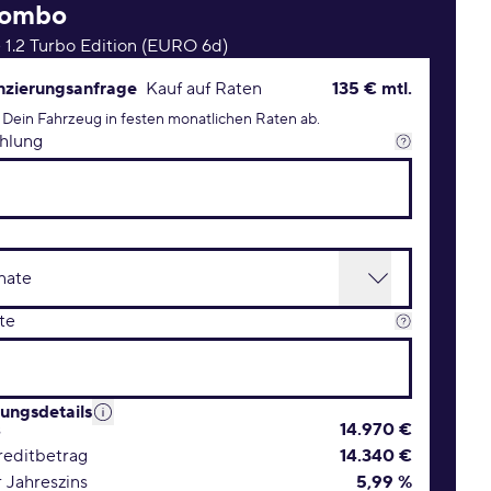
ombo
 1.2 Turbo Edition (EURO 6d)
rungsanfrage Konditionen
nzierungsanfrage
Kauf auf Raten
135 € mtl.
 Dein Fahrzeug in festen monatlichen Raten ab.
hlung
te
rungsdetails
s
14.970 €
editbetrag
14.340 €
r Jahreszins
5,99 %