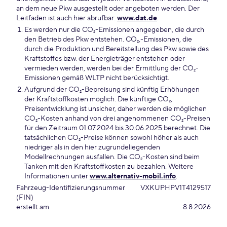
an dem neue Pkw ausgestellt oder angeboten werden. Der
Leitfaden ist auch hier abrufbar:
www.dat.de
.
Es werden nur die CO₂-Emissionen angegeben, die durch
den Betrieb des Pkw entstehen. CO₂,-Emissionen, die
durch die Produktion und Bereitstellung des Pkw sowie des
Kraftstoffes bzw. der Energieträger entstehen oder
vermieden werden, werden bei der Ermittlung der CO₂-
Emissionen gemäß WLTP nicht berücksichtigt.
Aufgrund der CO₂-Bepreisung sind künftig Erhöhungen
der Kraftstoffkosten möglich. Die künftige CO₂,
Preisentwicklung ist unsicher, daher werden die möglichen
CO₂-Kosten anhand von drei angenommenen CO₂-Preisen
für den Zeitraum 01.07.2024 bis 30.06.2025 berechnet. Die
tatsächlichen CO₂-Preise können sowohl höher als auch
niedriger als in den hier zugrundeliegenden
Modellrechnungen ausfallen. Die CO₂-Kosten sind beim
Tanken mit den Kraftstoffkosten zu bezahlen. Weitere
Informationen unter
www.alternativ-mobil.info
.
Fahrzeug-Identifizierungsnummer
VXKUPHPV1T4129517
(FIN)
erstellt am
8.8.2026