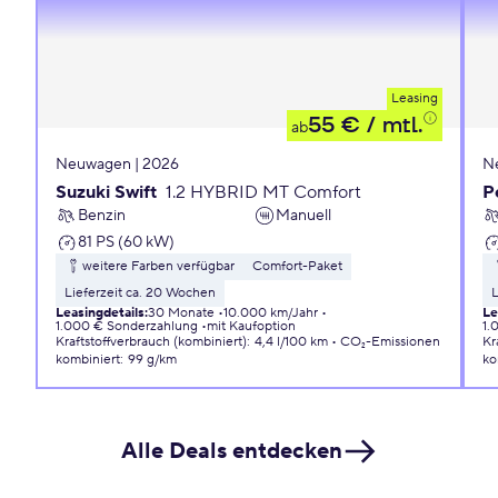
Leasing
55 €
/ mtl.
ab
Neuwagen | 2026
N
Suzuki Swift
1.2 HYBRID MT Comfort
P
Benzin
Manuell
81 PS (60 kW)
weitere Farben verfügbar
Comfort-Paket
Lieferzeit ca. 20 Wochen
L
Leasingdetails
:
30 Monate
10.000 km/Jahr
Le
1.000 € Sonderzahlung
mit Kaufoption
1.
Kraftstoffverbrauch (kombiniert)
:
4,4 l/100 km
CO₂-Emissionen
Kr
kombiniert
:
99 g/km
ko
Alle Deals entdecken