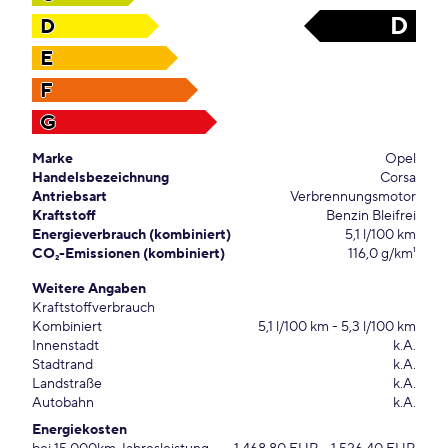
D
D
E
F
G
Marke
Opel
Handelsbezeichnung
Corsa
Antriebsart
Verbrennungsmotor
Kraftstoff
Benzin Bleifrei
Energieverbrauch (kombiniert)
5,1 l/100 km
CO₂-Emissionen (kombiniert)
116,0 g/km¹
Weitere Angaben
Kraftstoffverbrauch
Kombiniert
5,1 l/100 km - 5,3 l/100 km
Innenstadt
k.A.
Stadtrand
k.A.
Landstraße
k.A.
Autobahn
k.A.
Energiekosten