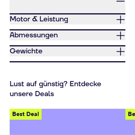
Motor & Leistung
Abmessungen
Gewichte
Lust auf günstig? Entdecke
unsere Deals
Best Deal
Be