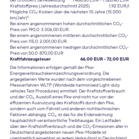
bei 15.000km Jahresleistung
1.468,80 EUR - 1.526,40 EUR
Kraftstoffpreis (Jahresdurchschnitt 2025)
1,92 EUR/l
Mögliche CO₂-Kosten über die nächsten 10 Jahre (15.000
km/Jahr)²:
Bei einem angenommenen hohen durchschnittlichen CO₂-
Preis von 190,0: 3.306,00 EUR.
Bei einem angenommenen mittleren durchschnittlichen CO₂-
Preis von 115,0: 2.001,00 EUR.
Bei einem angenommenen niedrigen durchschnittlichen CO₂-
Preis von 50,0: 870,00 EUR
Kraftfahrzeugsteuer
66,00 EUR - 72,00 EUR
Die Informationen erfolgen gemäß der Pkw-
Energieverbrauchskennzeichnungsverordnung. Die
angegebenen Werte wurden nach dem vorgeschriebenen
Messverfahren WLTP (Worldwide harmonised Light-duty
vehicles Test Procedures) ermittelt. Der Kraftstoffverbrauch
und der CO₂, Ausstoß eines Pkw sind nicht nur von der
effizienten Ausnutzung des Kraftstoffs durch den Pkw,
sondern auch vom Fahrstil und anderen nichttechnischen
Faktoren abhängig. CO₂, ist das für die Erderwärmung
hauptsächlich verantwortliche Treibhausgas. Ein Leitfaden
über den Kraftstoffverbrauch und die CO₂-Emissionen aller in
Deutschland angebotenen neuen Pkw-Modelle ist
unentgeltlich einsehbar an jedem Verkaufsort in Deutschland,