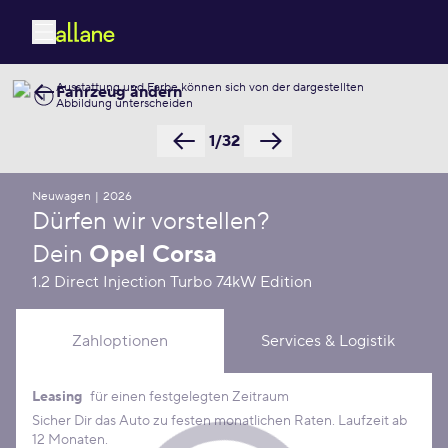
Ausstattung und Farbe können sich von der dargestellten
Fahrzeug ändern
Abbildung unterscheiden
1/32
Neuwagen
|
2026
Dürfen wir vorstellen?
Dein
Opel Corsa
1.2 Direct Injection Turbo 74kW Edition
Zahloptionen
Services & Logistik
Leasing
für einen festgelegten Zeitraum
Leasing Konditionen
Sicher Dir das Auto zu festen monatlichen Raten. Laufzeit ab
12 Monaten.