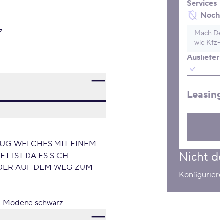
Services
Noch 
z
Mach De
wie Kfz-
Ausliefe
Leasin
EUG WELCHES MIT EINEM
Nicht d
 IST DA ES SICH
ODER AUF DEM WEG ZUM
Konfigurie
on Modene schwarz