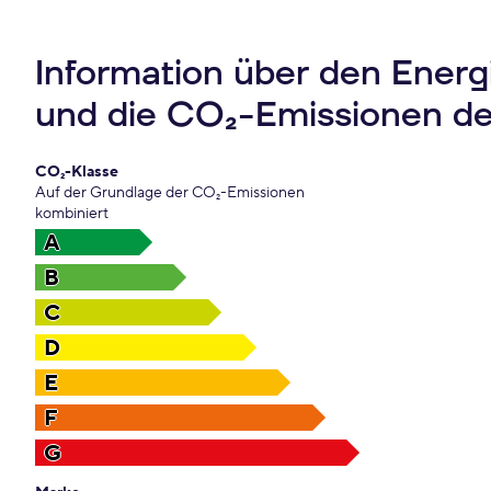
Information über den Ener
und die CO₂-Emissionen d
CO₂-Klasse
Auf der Grundlage der CO₂-Emissionen
kombiniert
A
B
C
D
E
F
G