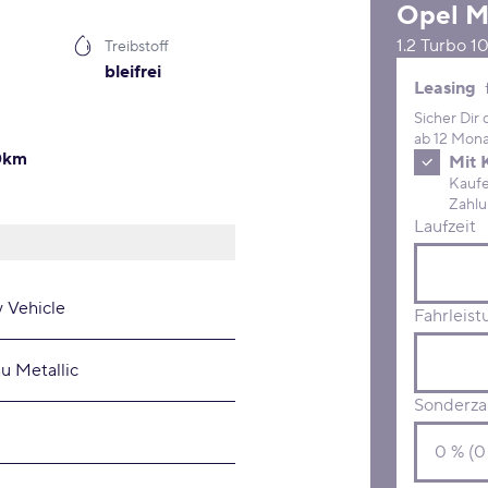
Opel
M
1.2 Turbo 
Treibstoff
bleifrei
Leasing 
Leasing
Sicher Dir
ab 12 Mona
00km
Mit 
Kaufe D
Laufzeit
y Vehicle
Fahrleist
u Metallic
Sonderza