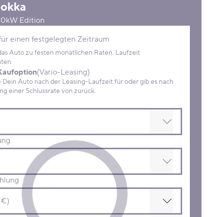
okka
100kW Edition
Konditionen
für einen festgelegten Zeitraum
 das Auto zu festen monatlichen Raten. Laufzeit
ten.
Kaufoption
(Vario-Leasing)
ein Auto nach der Leasing-Laufzeit für oder gib es nach
Zahlung einer Schlussrate von zurück.
ung
hlung