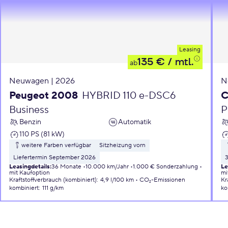
Leasing
135 €
/ mtl.
ab
Neuwagen | 2026
N
Peugeot 2008
HYBRID 110 e-DSC6
C
Business
P
Benzin
Automatik
110 PS (81 kW)
weitere Farben verfügbar
Sitzheizung vorn
Liefertermin September 2026
Leasingdetails
:
36 Monate
10.000 km/Jahr
1.000 € Sonderzahlung
Le
mit Kaufoption
mi
Kraftstoffverbrauch (kombiniert)
:
4,9 l/100 km
CO₂-Emissionen
Kr
kombiniert
:
111 g/km
ko