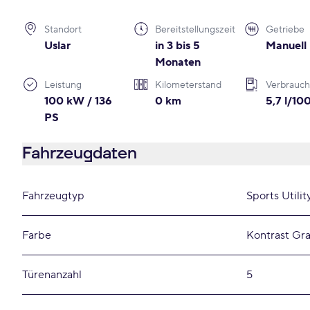
Standort
Bereitstellungszeit
Getriebe
Uslar
in 3 bis 5
Manuell
Monaten
Leistung
Kilometerstand
Verbrauch
100 kW / 136
0 km
5,7 l/1
PS
Fahrzeugdaten
Fahrzeugtyp
Sports Utilit
Farbe
Kontrast Gra
Türenanzahl
5