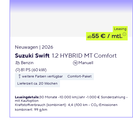
Leasing
55 €
/ mtl.
ab
Neuwagen | 2026
Suzuki Swift
1.2 HYBRID MT Comfort
Benzin
Manuell
81 PS (60 kW)
weitere Farben verfügbar
Comfort-Paket
Lieferzeit ca. 20 Wochen
Leasingdetails
:
30 Monate
10.000 km/Jahr
1.000 € Sonderzahlung
mit Kaufoption
Kraftstoffverbrauch (kombiniert)
:
4,4 l/100 km
CO₂-Emissionen
kombiniert
:
99 g/km