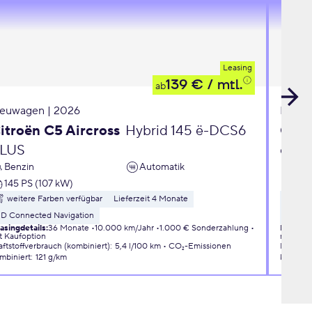
Leasing
139 €
/ mtl.
ab
euwagen | 2026
Neuwa
itroën C5 Aircross
Hybrid 145 ë-DCS6
Opel
LUS
eDC
Benzin
Automatik
Ben
145 PS (107 kW)
110 
weitere Farben verfügbar
Lieferzeit 4 Monate
wei
3D Connected Navigation
Liefer
asingdetails
:
36 Monate
10.000 km/Jahr
1.000 € Sonderzahlung
Leasingd
t Kaufoption
mit Kauf
aftstoffverbrauch (kombiniert)
:
5,4 l/100 km
CO₂-Emissionen
Kraftsto
mbiniert
:
121 g/km
kombini