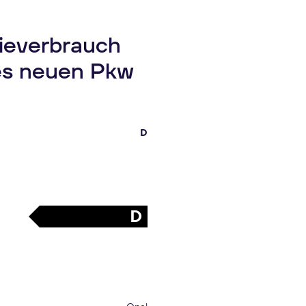
gieverbrauch
es neuen Pkw
D
D