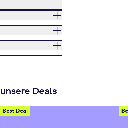
 unsere Deals
Best Deal
Be