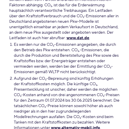
Faktoren abhängig. CO₂, ist das für die Erderwärmung
hauptsächlich verantwortliche Treibhausgas. Ein Leitfaden
über den Kraftstoffverbrauch und die CO₂-Emissionen aller in
Deutschland angebotenen neuen Pkw-Modelle ist
unentgeltlich einsehbar an jedem Verkaufsort in Deutschland,
an dem neue Pkw ausgestellt oder angeboten werden. Der
Leitfaden ist auch hier abrufbar:
www.dat.de
.
Es werden nur die CO₂-Emissionen angegeben, die durch
den Betrieb des Pkw entstehen. CO₂,-Emissionen, die
durch die Produktion und Bereitstellung des Pkw sowie des
Kraftstoffes bzw. der Energieträger entstehen oder
vermieden werden, werden bei der Ermittlung der CO₂-
Emissionen gemäß WLTP nicht berücksichtigt.
Aufgrund der CO₂-Bepreisung sind künftig Erhöhungen
der Kraftstoffkosten möglich. Die künftige CO₂,
Preisentwicklung ist unsicher, daher werden die möglichen
CO₂-Kosten anhand von drei angenommenen CO₂-Preisen
für den Zeitraum 01.07.2024 bis 30.06.2025 berechnet. Die
tatsächlichen CO₂-Preise können sowohl höher als auch
niedriger als in den hier zugrundeliegenden
Modellrechnungen ausfallen. Die CO₂-Kosten sind beim
Tanken mit den Kraftstoffkosten zu bezahlen. Weitere
Informationen unter
www.alternativ-mobil.info
.