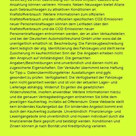
Anzahlung können variieren. Hinweis: Neben Neuwagen bietet Allane
auch Gebrauchtwagen zu attraktiven Konditionen an.
Kraftstoffverbrauch: Weitere Informationen zum offiziellen
Kraftstoffverbrauch und den offiziellen spezifischen CO2-Emissionen
neuer Personenkraftwagen können dem Leitfaden über den
Kraftstoffverbrauch und die CO2-Emissionen neuer
Personenkraftwagen entnommen werden, der an allen Verkaufsstellen
und bei der Deutschen Automobiltreuhand GmbH unter www.dat.de
unentgeltlich erhältlich ist. Beschreibung: Die Fahrzeugbeschreibung
dient lediglich der allg. Identifizierung des Fahrzeuges und stellt keine
Zusicherung im kaufrechtlichen Sinn dar. Die Angaben erheben nicht
den Anspruch auf Vollständigkeit. Die gemachten
Angaben/Beschreibungen sind unverbindlich und dienen nicht als
zugesicherte Eigenschaften. Der Verkäufer übernimmt keine Haftung
für Tipp u. Datenübermittlungsfehler. Ausstattungen sind ggfs.
gesondert zu prüfen. Verfügbarkeit: Die Verfügbarkeit der Fahrzeuge
kann nicht garantiert werden und ist von der aktuellen Lager- und
Lieferlage abhängig. Widerruf: Es gelten die gesetzlichen
Widerrufsrechte, insofern anwendbar. Weitere Informationen hierzu
und die genauen Vertragsbedingungen entnehmen Sie bitte dem
jeweiligen Kaufvertrag. Invitatio ad Offerendum: Diese Webseite stellt
kein bindendes Kaufangebot dar. Ein bindendes Angebot kommt erst
durch den Kaufvertrag zustande. Unverbindlich: Finanzierungs- und
Leasingangebote sind unverbindlich und müssen individuell durch die
finanzierende Bank geprüft und bestätigt werden. Konditionen und
Zinsen können je nach Bonität und Kreditprüfung variieren.