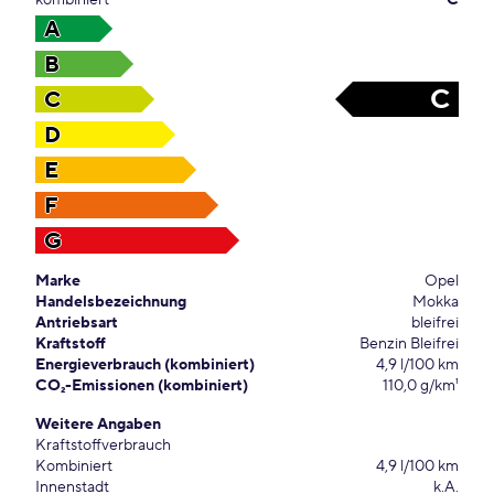
kombiniert
C
A
B
C
C
D
E
F
G
Marke
Opel
Handelsbezeichnung
Mokka
Antriebsart
bleifrei
Kraftstoff
Benzin Bleifrei
Energieverbrauch (kombiniert)
4,9 l/100 km
CO₂-Emissionen (kombiniert)
110,0 g/km¹
Weitere Angaben
Kraftstoffverbrauch
Kombiniert
4,9 l/100 km
Innenstadt
k.A.