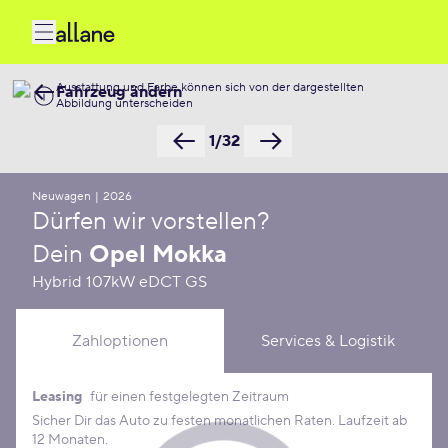
Ausstattung und Farbe können sich von der dargestellten
Fahrzeug ändern
Abbildung unterscheiden
1/32
Neuwagen
|
2026
Dürfen wir vorstellen?
Dein
Opel Mokka
Hybrid 107kW eDCT GS
Zahloptionen
Services & Logistik
Leasing
für einen festgelegten Zeitraum
Leasing Konditionen
Sicher Dir das Auto zu festen monatlichen Raten. Laufzeit ab
12 Monaten.