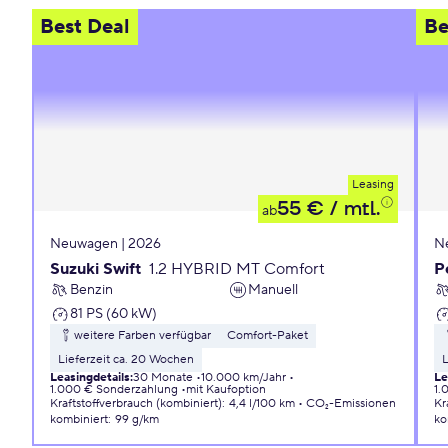
Best Deal
Be
Leasing
55 €
/ mtl.
ab
Neuwagen | 2026
N
Suzuki Swift
1.2 HYBRID MT Comfort
P
Benzin
Manuell
81 PS (60 kW)
weitere Farben verfügbar
Comfort-Paket
Lieferzeit ca. 20 Wochen
L
Leasingdetails
:
30 Monate
10.000 km/Jahr
Le
1.000 € Sonderzahlung
mit Kaufoption
1.
Kraftstoffverbrauch (kombiniert)
:
4,4 l/100 km
CO₂-Emissionen
Kr
kombiniert
:
99 g/km
ko