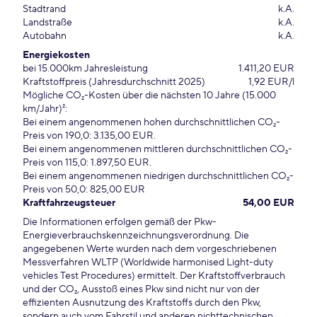
Stadtrand
k.A.
Landstraße
k.A.
Autobahn
k.A.
Energiekosten
bei 15.000km Jahresleistung
1.411,20 EUR
Kraftstoffpreis (Jahresdurchschnitt 2025)
1,92 EUR/l
Mögliche CO₂-Kosten über die nächsten 10 Jahre (15.000
km/Jahr)²:
Bei einem angenommenen hohen durchschnittlichen CO₂-
Preis von 190,0: 3.135,00 EUR.
Bei einem angenommenen mittleren durchschnittlichen CO₂-
Preis von 115,0: 1.897,50 EUR.
Bei einem angenommenen niedrigen durchschnittlichen CO₂-
Preis von 50,0: 825,00 EUR
Kraftfahrzeugsteuer
54,00 EUR
Die Informationen erfolgen gemäß der Pkw-
Energieverbrauchskennzeichnungsverordnung. Die
angegebenen Werte wurden nach dem vorgeschriebenen
Messverfahren WLTP (Worldwide harmonised Light-duty
vehicles Test Procedures) ermittelt. Der Kraftstoffverbrauch
und der CO₂, Ausstoß eines Pkw sind nicht nur von der
effizienten Ausnutzung des Kraftstoffs durch den Pkw,
sondern auch vom Fahrstil und anderen nichttechnischen