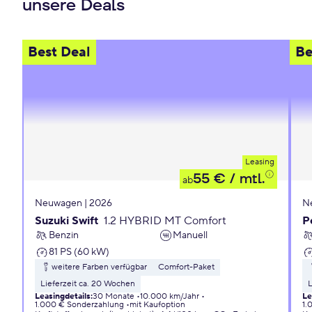
unsere Deals
Best Deal
Be
Leasing
55 €
/ mtl.
ab
Neuwagen | 2026
N
Suzuki Swift
1.2 HYBRID MT Comfort
P
Benzin
Manuell
81 PS (60 kW)
weitere Farben verfügbar
Comfort-Paket
Lieferzeit ca. 20 Wochen
L
Leasingdetails
:
30 Monate
10.000 km/Jahr
Le
1.000 € Sonderzahlung
mit Kaufoption
1.