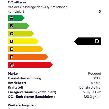
CO₂-Klasse
Auf der Grundlage der CO₂-Emissionen
kombiniert
D
A
B
C
D
D
E
F
G
Marke
Peugeot
Handelsbezeichnung
3008
Antriebsart
bleifrei
Kraftstoff
Benzin Bleifrei
Energieverbrauch (kombiniert)
5,5 l/100 km
CO₂-Emissionen (kombiniert)
123,0 g/km¹
Weitere Angaben