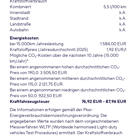
Kraftstoffverbrauch
Kombiniert
5,5 l/100 km
Innenstadt
k.A.
Stadtrand
k.A.
Landstraße
k.A.
Autobahn
k.A.
Energiekosten
bei 15.000km Jahresleistung
1.584,00 EUR
Kraftstoffpreis (Jahresdurchschnitt 2025)
1,92 EUR/l
Mögliche CO₂-Kosten über die nächsten 10 Jahre (15.000
km/Jahr)²:
Bei einem angenommenen hohen durchschnittlichen CO₂-
Preis von 190,0: 3.505,50 EUR.
Bei einem angenommenen mittleren durchschnittlichen CO₂-
Preis von 115,0: 2.121,75 EUR.
Bei einem angenommenen niedrigen durchschnittlichen CO₂-
Preis von 50,0: 922,50 EUR
Kraftfahrzeugsteuer
76,92 EUR - 87,96 EUR
Die Informationen erfolgen gemäß der Pkw-
Energieverbrauchskennzeichnungsverordnung. Die
angegebenen Werte wurden nach dem vorgeschriebenen
Messverfahren WLTP (Worldwide harmonised Light-duty
vehicles Test Procedures) ermittelt. Der Kraftstoffverbrauch