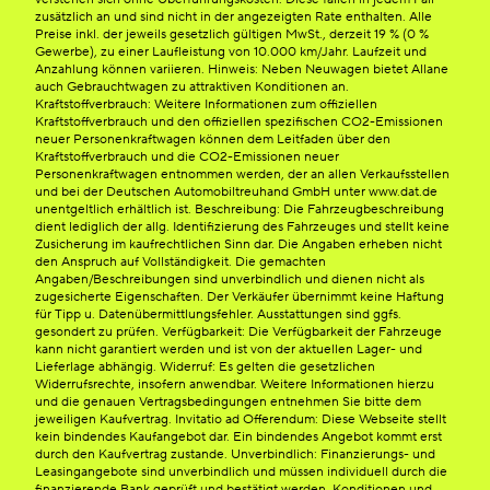
zusätzlich an und sind nicht in der angezeigten Rate enthalten. Alle
Preise inkl. der jeweils gesetzlich gültigen MwSt., derzeit 19 % (0 %
Gewerbe), zu einer Laufleistung von 10.000 km/Jahr. Laufzeit und
Anzahlung können variieren. Hinweis: Neben Neuwagen bietet Allane
auch Gebrauchtwagen zu attraktiven Konditionen an.
Kraftstoffverbrauch: Weitere Informationen zum offiziellen
Kraftstoffverbrauch und den offiziellen spezifischen CO2-Emissionen
neuer Personenkraftwagen können dem Leitfaden über den
Kraftstoffverbrauch und die CO2-Emissionen neuer
Personenkraftwagen entnommen werden, der an allen Verkaufsstellen
und bei der Deutschen Automobiltreuhand GmbH unter www.dat.de
unentgeltlich erhältlich ist. Beschreibung: Die Fahrzeugbeschreibung
dient lediglich der allg. Identifizierung des Fahrzeuges und stellt keine
Zusicherung im kaufrechtlichen Sinn dar. Die Angaben erheben nicht
den Anspruch auf Vollständigkeit. Die gemachten
Angaben/Beschreibungen sind unverbindlich und dienen nicht als
zugesicherte Eigenschaften. Der Verkäufer übernimmt keine Haftung
für Tipp u. Datenübermittlungsfehler. Ausstattungen sind ggfs.
gesondert zu prüfen. Verfügbarkeit: Die Verfügbarkeit der Fahrzeuge
kann nicht garantiert werden und ist von der aktuellen Lager- und
Lieferlage abhängig. Widerruf: Es gelten die gesetzlichen
Widerrufsrechte, insofern anwendbar. Weitere Informationen hierzu
und die genauen Vertragsbedingungen entnehmen Sie bitte dem
jeweiligen Kaufvertrag. Invitatio ad Offerendum: Diese Webseite stellt
kein bindendes Kaufangebot dar. Ein bindendes Angebot kommt erst
durch den Kaufvertrag zustande. Unverbindlich: Finanzierungs- und
Leasingangebote sind unverbindlich und müssen individuell durch die
finanzierende Bank geprüft und bestätigt werden. Konditionen und