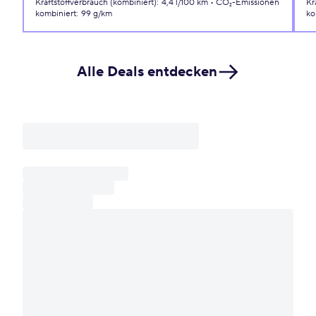
Kraftstoffverbrauch (kombiniert)
:
4,4 l/100 km
CO₂-Emissionen
Kr
kombiniert
:
99 g/km
ko
Alle Deals entdecken