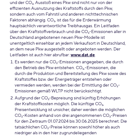
und der CO₂, Ausstoß eines Pkw sind nicht nur von der
effizienten Ausnutzung des Kraftstoffs durch den Pkw,
sondern auch vom Fahrstil und anderen nichttechnischen
Faktoren abhängig. CO₂, ist das für die Erderwärmung
hauptsächlich verantwortliche Treibhausgas. Ein Leitfaden
über den Kraftstoffverbrauch und die CO₂-Emissionen aller in
Deutschland angebotenen neuen Pkw-Modelle ist
unentgeltlich einsehbar an jedem Verkaufsort in Deutschland,
an dem neue Pkw ausgestellt oder angeboten werden. Der
Leitfaden ist auch hier abrufbar:
www.dat.de
.
Es werden nur die CO₂-Emissionen angegeben, die durch
den Betrieb des Pkw entstehen. CO₂,-Emissionen, die
durch die Produktion und Bereitstellung des Pkw sowie des
Kraftstoffes bzw. der Energieträger entstehen oder
vermieden werden, werden bei der Ermittlung der CO₂-
Emissionen gemäß WLTP nicht berücksichtigt.
Aufgrund der CO₂-Bepreisung sind künftig Erhöhungen
der Kraftstoffkosten möglich. Die künftige CO₂,
Preisentwicklung ist unsicher, daher werden die möglichen
CO₂-Kosten anhand von drei angenommenen CO₂-Preisen
für den Zeitraum 01.07.2024 bis 30.06.2025 berechnet. Die
tatsächlichen CO₂-Preise können sowohl höher als auch
niedriger als in den hier zugrundeliegenden