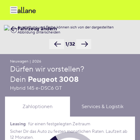
Ausstattung und Farbe können sich von der dargestellten
Fahrzeug ändern
Abbildung unterscheiden
1/32
Neuwagen
|
2026
Dürfen wir vorstellen?
Dein
Peugeot 3008
Hybrid 145 e-DSC6 GT
Zahloptionen
Services & Logistik
Leasing
für einen festgelegten Zeitraum
Leasing Konditionen
Sicher Dir das Auto zu festen monatlichen Raten. Laufzeit ab
12 Monaten.