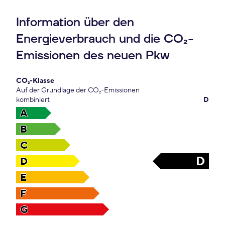
Information über den
Energieverbrauch und die CO₂-
Emissionen des neuen Pkw
CO₂-Klasse
Auf der Grundlage der CO₂-Emissionen
kombiniert
D
A
B
C
D
D
E
F
G