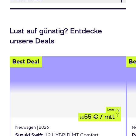
Lust auf günstig? Entdecke
unsere Deals
Best Deal
Be
Leasing
55 €
/ mtl.
ab
Neuwagen | 2026
N
Suzuki Swift
1.2 HYBRID MT Comfort
P