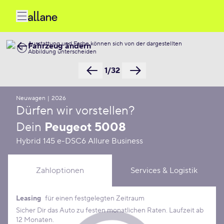
Ausstattung und Farbe können sich von der dargestellten
Fahrzeug ändern
Abbildung unterscheiden
1/32
Neuwagen
|
2026
Dürfen wir vorstellen?
Dein
Peugeot 5008
Hybrid 145 e-DSC6 Allure Business
Zahloptionen
Services & Logistik
Leasing
für einen festgelegten Zeitraum
Leasing Konditionen
Sicher Dir das Auto zu festen monatlichen Raten. Laufzeit ab
12 Monaten.