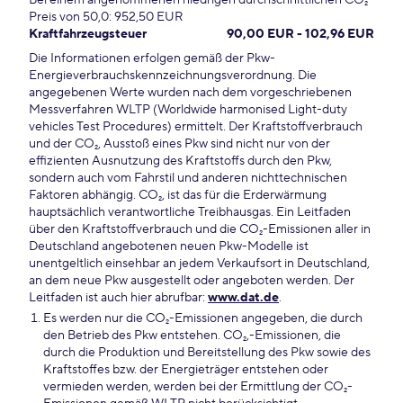
Bei einem angenommenen niedrigen durchschnittlichen CO₂-
Preis von 50,0: 952,50 EUR
Kraftfahrzeugsteuer
90,00 EUR - 102,96 EUR
Die Informationen erfolgen gemäß der Pkw-
Energieverbrauchskennzeichnungsverordnung. Die
angegebenen Werte wurden nach dem vorgeschriebenen
Messverfahren WLTP (Worldwide harmonised Light-duty
vehicles Test Procedures) ermittelt. Der Kraftstoffverbrauch
und der CO₂, Ausstoß eines Pkw sind nicht nur von der
effizienten Ausnutzung des Kraftstoffs durch den Pkw,
sondern auch vom Fahrstil und anderen nichttechnischen
Faktoren abhängig. CO₂, ist das für die Erderwärmung
hauptsächlich verantwortliche Treibhausgas. Ein Leitfaden
über den Kraftstoffverbrauch und die CO₂-Emissionen aller in
Deutschland angebotenen neuen Pkw-Modelle ist
unentgeltlich einsehbar an jedem Verkaufsort in Deutschland,
an dem neue Pkw ausgestellt oder angeboten werden. Der
Leitfaden ist auch hier abrufbar:
www.dat.de
.
Es werden nur die CO₂-Emissionen angegeben, die durch
den Betrieb des Pkw entstehen. CO₂,-Emissionen, die
durch die Produktion und Bereitstellung des Pkw sowie des
Kraftstoffes bzw. der Energieträger entstehen oder
vermieden werden, werden bei der Ermittlung der CO₂-