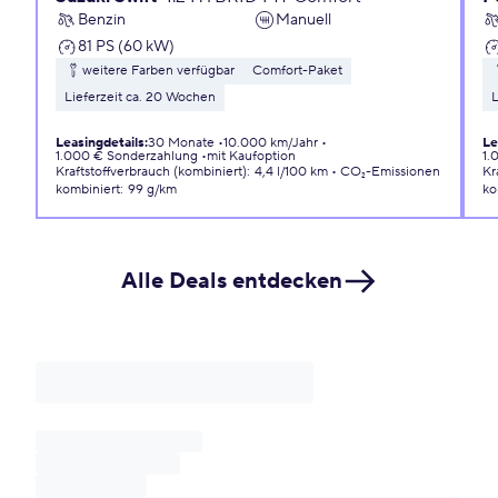
Benzin
Manuell
81 PS (60 kW)
weitere Farben verfügbar
Comfort-Paket
Lieferzeit ca. 20 Wochen
L
Leasingdetails
:
30 Monate
10.000 km/Jahr
Le
1.000 € Sonderzahlung
mit Kaufoption
1.
Kraftstoffverbrauch (kombiniert)
:
4,4 l/100 km
CO₂-Emissionen
Kr
kombiniert
:
99 g/km
ko
Alle Deals entdecken