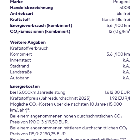
Marke
Peugeot
Handelsbezeichnung
5008
Antriebsart
bleifrei
Kraftstoff
Benzin Bleifrei
Energieverbrauch (kombiniert)
5,6 l/100 km
CO₂-Emissionen (kombiniert)
127,0 g/km¹
Weitere Angaben
Kraftstoffverbrauch
Kombiniert
5,6 l/100 km
Innenstadt
k.A.
Stadtrand
k.A.
Landstraße
k.A.
Autobahn
k.A.
Energiekosten
bei 15.000km Jahresleistung
1.612,80 EUR
Kraftstoffpreis (Jahresdurchschnitt 2025)
1,92 EUR/l
Mögliche CO₂-Kosten über die nächsten 10 Jahre (15.000
km/Jahr)²:
Bei einem angenommenen hohen durchschnittlichen CO₂-
Preis von 190,0: 3.619,50 EUR.
Bei einem angenommenen mittleren durchschnittlichen CO₂-
Preis von 115,0: 2.190,75 EUR.