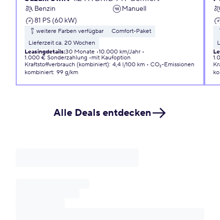
Benzin
Manuell
81 PS (60 kW)
weitere Farben verfügbar
Comfort-Paket
Lieferzeit ca. 20 Wochen
L
Leasingdetails
:
30 Monate
10.000 km/Jahr
Le
1.000 € Sonderzahlung
mit Kaufoption
1.
Kraftstoffverbrauch (kombiniert)
:
4,4 l/100 km
CO₂-Emissionen
Kr
kombiniert
:
99 g/km
ko
Alle Deals entdecken