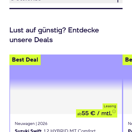
Lust auf günstig? Entdecke
unsere Deals
Best Deal
Be
Leasing
55 €
/ mtl.
ab
Neuwagen | 2026
N
Suzuki Swift
1.2 HYBRID MT Comfort
P