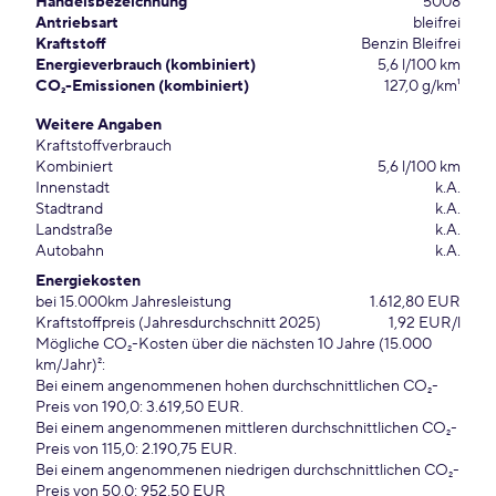
Handelsbezeichnung
5008
Antriebsart
bleifrei
Kraftstoff
Benzin Bleifrei
Energieverbrauch (kombiniert)
5,6 l/100 km
CO₂-Emissionen (kombiniert)
127,0 g/km¹
Weitere Angaben
Kraftstoffverbrauch
Kombiniert
5,6 l/100 km
Innenstadt
k.A.
Stadtrand
k.A.
Landstraße
k.A.
Autobahn
k.A.
Energiekosten
bei 15.000km Jahresleistung
1.612,80 EUR
Kraftstoffpreis (Jahresdurchschnitt 2025)
1,92 EUR/l
Mögliche CO₂-Kosten über die nächsten 10 Jahre (15.000
km/Jahr)²:
Bei einem angenommenen hohen durchschnittlichen CO₂-
Preis von 190,0: 3.619,50 EUR.
Bei einem angenommenen mittleren durchschnittlichen CO₂-
Preis von 115,0: 2.190,75 EUR.
Bei einem angenommenen niedrigen durchschnittlichen CO₂-
Preis von 50,0: 952,50 EUR