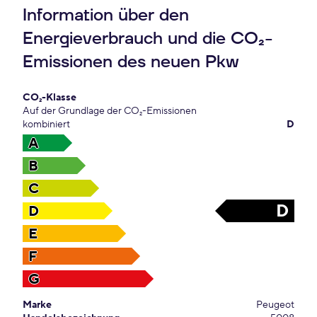
Information über den
Energieverbrauch und die CO₂-
Emissionen des neuen Pkw
CO₂-Klasse
Auf der Grundlage der CO₂-Emissionen
kombiniert
D
A
B
C
D
D
E
F
G
Marke
Peugeot