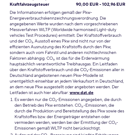
Kraftfahrzeugsteuer
90,00 EUR - 102,96 EUR
Die Informationen erfolgen gemäß der Pkw-
Energieverbrauchskennzeichnungsverordnung. Die
angegebenen Werte wurden nach dem vorgeschriebenen
Messverfahren WLTP (Worldwide harmonised Light-duty
vehicles Test Procedures) ermittelt. Der Kraftstoffverbrauch
und der CO₂, Ausstoß eines Pkw sind nicht nur von der
effizienten Ausnutzung des Kraftstoffs durch den Pkw,
sondern auch vom Fahrstil und anderen nichttechnischen
Faktoren abhängig. CO₂, ist das für die Erderwärmung
hauptsächlich verantwortliche Treibhausgas. Ein Leitfaden
über den Kraftstoffverbrauch und die CO₂-Emissionen aller in
Deutschland angebotenen neuen Pkw-Modelle ist
unentgeltlich einsehbar an jedem Verkaufsort in Deutschland,
an dem neue Pkw ausgestellt oder angeboten werden. Der
Leitfaden ist auch hier abrufbar:
www.dat.de
.
Es werden nur die CO₂-Emissionen angegeben, die durch
den Betrieb des Pkw entstehen. CO₂,-Emissionen, die
durch die Produktion und Bereitstellung des Pkw sowie des
Kraftstoffes bzw. der Energieträger entstehen oder
vermieden werden, werden bei der Ermittlung der CO₂-
Emissionen gemäß WLTP nicht berücksichtigt.