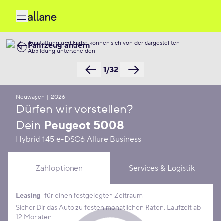
Ausstattung und Farbe können sich von der dargestellten
Fahrzeug ändern
Abbildung unterscheiden
1/32
Neuwagen
|
2026
Dürfen wir vorstellen?
Dein
Peugeot 5008
Hybrid 145 e-DSC6 Allure Business
Zahloptionen
Services & Logistik
Leasing
für einen festgelegten Zeitraum
Leasing Konditionen
Sicher Dir das Auto zu festen monatlichen Raten. Laufzeit ab
12 Monaten.