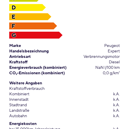
D
E
F
G
Marke
Peugeot
Handelsbezeichnung
Expert
Antriebsart
Verbrennungsmotor
Kraftstoff
Diesel
Energieverbrauch (kombiniert)
NaN l/100 km
CO₂-Emissionen (kombiniert)
0,0 g/km¹
Weitere Angaben
Kraftstoffverbrauch
Kombiniert
k.A.
Innenstadt
k.A.
Stadtrand
k.A.
Landstraße
k.A.
Autobahn
k.A.
Energiekosten