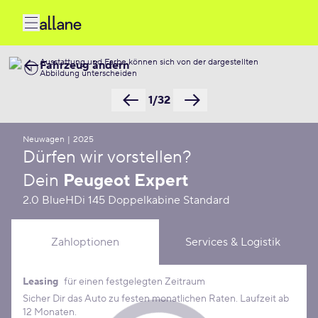
Ausstattung und Farbe können sich von der dargestellten
Fahrzeug ändern
Abbildung unterscheiden
1/32
Neuwagen
|
2025
Dürfen wir vorstellen?
Dein
Peugeot Expert
2.0 BlueHDi 145 Doppelkabine Standard
Zahloptionen
Services & Logistik
Leasing
für einen festgelegten Zeitraum
Leasing Konditionen
Sicher Dir das Auto zu festen monatlichen Raten. Laufzeit ab
12 Monaten.