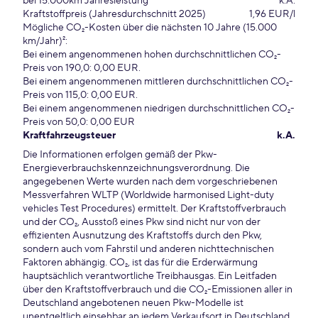
bei 15.000km Jahresleistung
k.A.
Kraftstoffpreis (Jahresdurchschnitt 2025)
1,96 EUR/l
Mögliche CO₂-Kosten über die nächsten 10 Jahre (15.000
km/Jahr)²:
Bei einem angenommenen hohen durchschnittlichen CO₂-
Preis von 190,0: 0,00 EUR.
Bei einem angenommenen mittleren durchschnittlichen CO₂-
Preis von 115,0: 0,00 EUR.
Bei einem angenommenen niedrigen durchschnittlichen CO₂-
Preis von 50,0: 0,00 EUR
Kraftfahrzeugsteuer
k.A.
Die Informationen erfolgen gemäß der Pkw-
Energieverbrauchskennzeichnungsverordnung. Die
angegebenen Werte wurden nach dem vorgeschriebenen
Messverfahren WLTP (Worldwide harmonised Light-duty
vehicles Test Procedures) ermittelt. Der Kraftstoffverbrauch
und der CO₂, Ausstoß eines Pkw sind nicht nur von der
effizienten Ausnutzung des Kraftstoffs durch den Pkw,
sondern auch vom Fahrstil und anderen nichttechnischen
Faktoren abhängig. CO₂, ist das für die Erderwärmung
hauptsächlich verantwortliche Treibhausgas. Ein Leitfaden
über den Kraftstoffverbrauch und die CO₂-Emissionen aller in
Deutschland angebotenen neuen Pkw-Modelle ist
unentgeltlich einsehbar an jedem Verkaufsort in Deutschland,