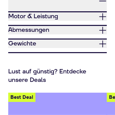
Motor & Leistung
Abmessungen
Gewichte
Lust auf günstig? Entdecke
unsere Deals
Best Deal
Be