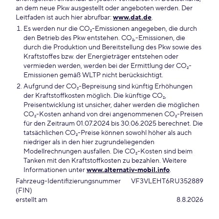
an dem neue Pkw ausgestellt oder angeboten werden. Der
Leitfaden ist auch hier abrufbar:
www.dat.de
.
Es werden nur die CO₂-Emissionen angegeben, die durch
den Betrieb des Pkw entstehen. CO₂,-Emissionen, die
durch die Produktion und Bereitstellung des Pkw sowie des
Kraftstoffes bzw. der Energieträger entstehen oder
vermieden werden, werden bei der Ermittlung der CO₂-
Emissionen gemäß WLTP nicht berücksichtigt.
Aufgrund der CO₂-Bepreisung sind künftig Erhöhungen
der Kraftstoffkosten möglich. Die künftige CO₂,
Preisentwicklung ist unsicher, daher werden die möglichen
CO₂-Kosten anhand von drei angenommenen CO₂-Preisen
für den Zeitraum 01.07.2024 bis 30.06.2025 berechnet. Die
tatsächlichen CO₂-Preise können sowohl höher als auch
niedriger als in den hier zugrundeliegenden
Modellrechnungen ausfallen. Die CO₂-Kosten sind beim
Tanken mit den Kraftstoffkosten zu bezahlen. Weitere
Informationen unter
www.alternativ-mobil.info
.
Fahrzeug-Identifizierungsnummer
VF3VLEHT6RU352889
(FIN)
erstellt am
8.8.2026