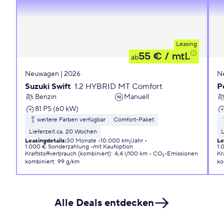
Leasing
55 €
/ mtl.
ab
Neuwagen | 2026
N
Suzuki Swift
1.2 HYBRID MT Comfort
P
Benzin
Manuell
81 PS (60 kW)
weitere Farben verfügbar
Comfort-Paket
Lieferzeit ca. 20 Wochen
L
Leasingdetails
:
30 Monate
10.000 km/Jahr
Le
1.000 € Sonderzahlung
mit Kaufoption
1.
Kraftstoffverbrauch (kombiniert)
:
4,4 l/100 km
CO₂-Emissionen
Kr
kombiniert
:
99 g/km
ko
Alle Deals entdecken