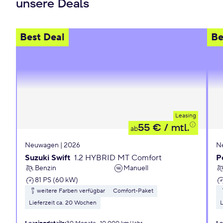
unsere Deals
Best Deal
Be
Leasing
55 €
/ mtl.
ab
Neuwagen | 2026
N
Suzuki Swift
1.2 HYBRID MT Comfort
P
Benzin
Manuell
81 PS (60 kW)
weitere Farben verfügbar
Comfort-Paket
Lieferzeit ca. 20 Wochen
L