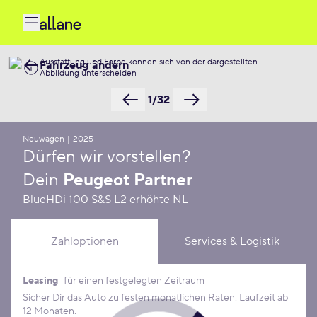
Ausstattung und Farbe können sich von der dargestellten
Fahrzeug ändern
Abbildung unterscheiden
1/32
Neuwagen
|
2025
Dürfen wir vorstellen?
Dein
Peugeot Partner
BlueHDi 100 S&S L2 erhöhte NL
Zahloptionen
Services & Logistik
Leasing
für einen festgelegten Zeitraum
Leasing Konditionen
Sicher Dir das Auto zu festen monatlichen Raten. Laufzeit ab
12 Monaten.