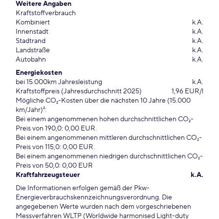
Weitere Angaben
Kraftstoffverbrauch
Kombiniert
k.A.
Innenstadt
k.A.
Stadtrand
k.A.
Landstraße
k.A.
Autobahn
k.A.
Energiekosten
bei 15.000km Jahresleistung
k.A.
Kraftstoffpreis (Jahresdurchschnitt 2025)
1,96 EUR/l
Mögliche CO₂-Kosten über die nächsten 10 Jahre (15.000
km/Jahr)²:
Bei einem angenommenen hohen durchschnittlichen CO₂-
Preis von 190,0: 0,00 EUR.
Bei einem angenommenen mittleren durchschnittlichen CO₂-
Preis von 115,0: 0,00 EUR.
Bei einem angenommenen niedrigen durchschnittlichen CO₂-
Preis von 50,0: 0,00 EUR
Kraftfahrzeugsteuer
k.A.
Die Informationen erfolgen gemäß der Pkw-
Energieverbrauchskennzeichnungsverordnung. Die
angegebenen Werte wurden nach dem vorgeschriebenen
Messverfahren WLTP (Worldwide harmonised Light-duty