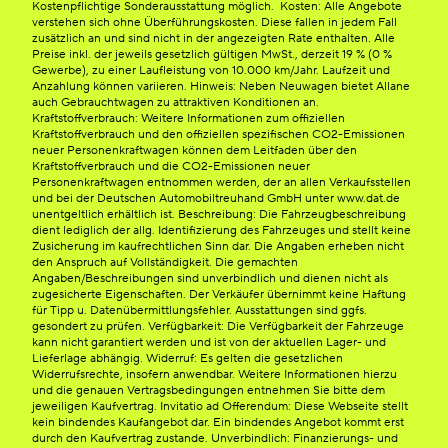
Kostenpflichtige Sonderausstattung möglich. Kosten: Alle Angebote
verstehen sich ohne Überführungskosten. Diese fallen in jedem Fall
zusätzlich an und sind nicht in der angezeigten Rate enthalten. Alle
Preise inkl. der jeweils gesetzlich gültigen MwSt., derzeit 19 % (0 %
Gewerbe), zu einer Laufleistung von 10.000 km/Jahr. Laufzeit und
Anzahlung können variieren. Hinweis: Neben Neuwagen bietet Allane
auch Gebrauchtwagen zu attraktiven Konditionen an.
Kraftstoffverbrauch: Weitere Informationen zum offiziellen
Kraftstoffverbrauch und den offiziellen spezifischen CO2-Emissionen
neuer Personenkraftwagen können dem Leitfaden über den
Kraftstoffverbrauch und die CO2-Emissionen neuer
Personenkraftwagen entnommen werden, der an allen Verkaufsstellen
und bei der Deutschen Automobiltreuhand GmbH unter www.dat.de
unentgeltlich erhältlich ist. Beschreibung: Die Fahrzeugbeschreibung
dient lediglich der allg. Identifizierung des Fahrzeuges und stellt keine
Zusicherung im kaufrechtlichen Sinn dar. Die Angaben erheben nicht
den Anspruch auf Vollständigkeit. Die gemachten
Angaben/Beschreibungen sind unverbindlich und dienen nicht als
zugesicherte Eigenschaften. Der Verkäufer übernimmt keine Haftung
für Tipp u. Datenübermittlungsfehler. Ausstattungen sind ggfs.
gesondert zu prüfen. Verfügbarkeit: Die Verfügbarkeit der Fahrzeuge
kann nicht garantiert werden und ist von der aktuellen Lager- und
Lieferlage abhängig. Widerruf: Es gelten die gesetzlichen
Widerrufsrechte, insofern anwendbar. Weitere Informationen hierzu
und die genauen Vertragsbedingungen entnehmen Sie bitte dem
jeweiligen Kaufvertrag. Invitatio ad Offerendum: Diese Webseite stellt
kein bindendes Kaufangebot dar. Ein bindendes Angebot kommt erst
durch den Kaufvertrag zustande. Unverbindlich: Finanzierungs- und