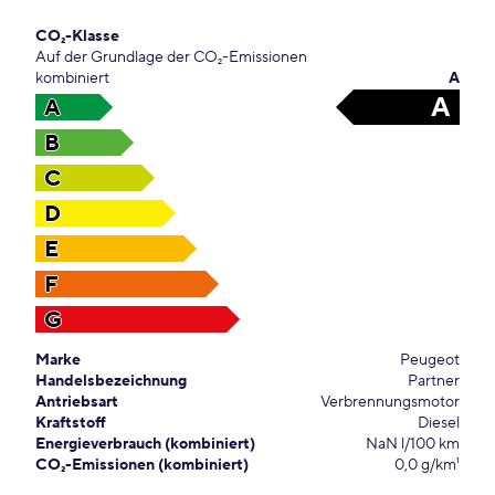
CO₂-Klasse
Auf der Grundlage der CO₂-Emissionen
kombiniert
A
A
A
B
C
D
E
F
G
Marke
Peugeot
Handelsbezeichnung
Partner
Antriebsart
Verbrennungsmotor
Kraftstoff
Diesel
Energieverbrauch (kombiniert)
NaN l/100 km
CO₂-Emissionen (kombiniert)
0,0 g/km¹