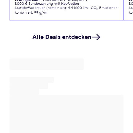
Leasingdetails
:
30 Monate
10.000 km/Jahr
Le
1.000 € Sonderzahlung
mit Kaufoption
1.
Kraftstoffverbrauch (kombiniert)
:
4,4 l/100 km
CO₂-Emissionen
Kr
kombiniert
:
99 g/km
ko
Alle Deals entdecken