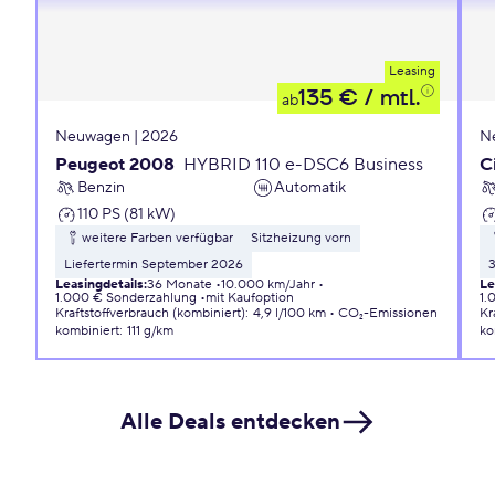
Leasing
135 €
/ mtl.
ab
Neuwagen | 2026
N
Peugeot 2008
HYBRID 110 e-DSC6 Business
C
Benzin
Automatik
110 PS (81 kW)
weitere Farben verfügbar
Sitzheizung vorn
Liefertermin September 2026
Leasingdetails
:
36 Monate
10.000 km/Jahr
Le
1.000 € Sonderzahlung
mit Kaufoption
1.
Kraftstoffverbrauch (kombiniert)
:
4,9 l/100 km
CO₂-Emissionen
Kr
kombiniert
:
111 g/km
ko
Alle Deals entdecken