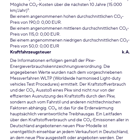
Mögliche CO₂-Kosten über die nächsten 10 Jahre (15.000
km/Jahr)²:
Bei einem angenommenen hohen durchschnittlichen CO₂-
Preis von 190,0: 0,00 EUR.
Bei einem angenommenen mittleren durchschnittlichen CO₂-
Preis von 115,0: 0,00 EUR.
Bei einem angenommenen niedrigen durchschnittlichen CO₂-
Preis von 50,0: 0,00 EUR
Kraftfahrzeugsteuer
k.A.
Die Informationen erfolgen gemäß der Pkw-
Energieverbrauchskennzeichnungsverordnung. Die
angegebenen Werte wurden nach dem vorgeschriebenen
Messverfahren WLTP (Worldwide harmonised Light-duty
vehicles Test Procedures) ermittelt. Der Kraftstoffverbrauch
und der CO₂, Ausstoß eines Pkw sind nicht nur von der
effizienten Ausnutzung des Kraftstoffs durch den Pkw,
sondern auch vom Fahrstil und anderen nichttechnischen
Faktoren abhängig. CO₂, ist das für die Erderwärmung
hauptsächlich verantwortliche Treibhausgas. Ein Leitfaden
über den Kraftstoffverbrauch und die CO₂-Emissionen aller in
Deutschland angebotenen neuen Pkw-Modelle ist
unentgeltlich einsehbar an jedem Verkaufsort in Deutschland,
an dem neue Pkw ausgestellt oder angeboten werden. Der