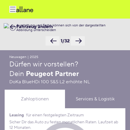
Ausstattung und Farbe können sich von der dargestellten
Fahrzeug ändern
Abbildung unterscheiden
1/32
Neuwagen
|
2025
Dürfen wir vorstellen?
Dein
Peugeot Partner
DoKa BlueHDi 100 S&S L2 erhöhte NL
Zahloptionen
Services & Logistik
Leasing
für einen festgelegten Zeitraum
Leasing Konditionen
Sicher Dir das Auto zu festen monatlichen Raten. Laufzeit ab
12 Monaten.