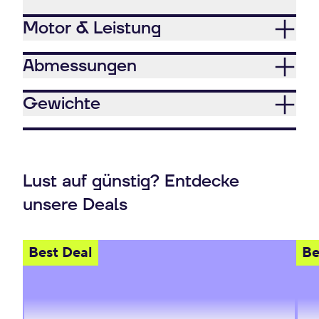
Motor & Leistung
Abmessungen
Gewichte
Lust auf günstig? Entdecke
unsere Deals
Best Deal
Be