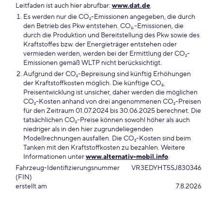
Leitfaden ist auch hier abrufbar:
www.dat.de
.
Es werden nur die CO₂-Emissionen angegeben, die durch
den Betrieb des Pkw entstehen. CO₂,-Emissionen, die
durch die Produktion und Bereitstellung des Pkw sowie des
Kraftstoffes bzw. der Energieträger entstehen oder
vermieden werden, werden bei der Ermittlung der CO₂-
Emissionen gemäß WLTP nicht berücksichtigt.
Aufgrund der CO₂-Bepreisung sind künftig Erhöhungen
der Kraftstoffkosten möglich. Die künftige CO₂,
Preisentwicklung ist unsicher, daher werden die möglichen
CO₂-Kosten anhand von drei angenommenen CO₂-Preisen
für den Zeitraum 01.07.2024 bis 30.06.2025 berechnet. Die
tatsächlichen CO₂-Preise können sowohl höher als auch
niedriger als in den hier zugrundeliegenden
Modellrechnungen ausfallen. Die CO₂-Kosten sind beim
Tanken mit den Kraftstoffkosten zu bezahlen. Weitere
Informationen unter
www.alternativ-mobil.info
.
Fahrzeug-Identifizierungsnummer
VR3EDYHT5SJ830346
(FIN)
erstellt am
7.8.2026