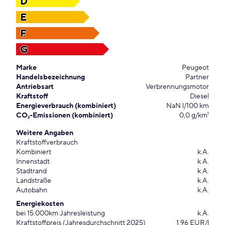
D
E
F
G
Marke
Peugeot
Handelsbezeichnung
Partner
Antriebsart
Verbrennungsmotor
Kraftstoff
Diesel
Energieverbrauch (kombiniert)
NaN l/100 km
CO₂-Emissionen (kombiniert)
0,0 g/km¹
Weitere Angaben
Kraftstoffverbrauch
Kombiniert
k.A.
Innenstadt
k.A.
Stadtrand
k.A.
Landstraße
k.A.
Autobahn
k.A.
Energiekosten
bei 15.000km Jahresleistung
k.A.
Kraftstoffpreis (Jahresdurchschnitt 2025)
1,96 EUR/l