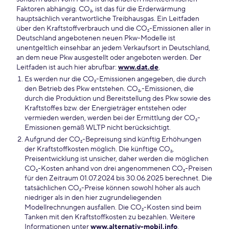
Faktoren abhängig. CO₂, ist das für die Erderwärmung
hauptsächlich verantwortliche Treibhausgas. Ein Leitfaden
über den Kraftstoffverbrauch und die CO₂-Emissionen aller in
Deutschland angebotenen neuen Pkw-Modelle ist
unentgeltlich einsehbar an jedem Verkaufsort in Deutschland,
an dem neue Pkw ausgestellt oder angeboten werden. Der
Leitfaden ist auch hier abrufbar:
www.dat.de
.
Es werden nur die CO₂-Emissionen angegeben, die durch
den Betrieb des Pkw entstehen. CO₂,-Emissionen, die
durch die Produktion und Bereitstellung des Pkw sowie des
Kraftstoffes bzw. der Energieträger entstehen oder
vermieden werden, werden bei der Ermittlung der CO₂-
Emissionen gemäß WLTP nicht berücksichtigt.
Aufgrund der CO₂-Bepreisung sind künftig Erhöhungen
der Kraftstoffkosten möglich. Die künftige CO₂,
Preisentwicklung ist unsicher, daher werden die möglichen
CO₂-Kosten anhand von drei angenommenen CO₂-Preisen
für den Zeitraum 01.07.2024 bis 30.06.2025 berechnet. Die
tatsächlichen CO₂-Preise können sowohl höher als auch
niedriger als in den hier zugrundeliegenden
Modellrechnungen ausfallen. Die CO₂-Kosten sind beim
Tanken mit den Kraftstoffkosten zu bezahlen. Weitere
Informationen unter
www.alternativ-mobil.info
.