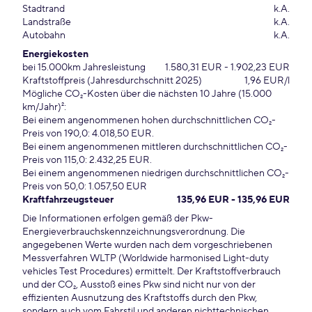
Stadtrand
k.A.
Landstraße
k.A.
Autobahn
k.A.
Energiekosten
bei 15.000km Jahresleistung
1.580,31 EUR - 1.902,23 EUR
Kraftstoffpreis (Jahresdurchschnitt 2025)
1,96 EUR/l
Mögliche CO₂-Kosten über die nächsten 10 Jahre (15.000
km/Jahr)²:
Bei einem angenommenen hohen durchschnittlichen CO₂-
Preis von 190,0: 4.018,50 EUR.
Bei einem angenommenen mittleren durchschnittlichen CO₂-
Preis von 115,0: 2.432,25 EUR.
Bei einem angenommenen niedrigen durchschnittlichen CO₂-
Preis von 50,0: 1.057,50 EUR
Kraftfahrzeugsteuer
135,96 EUR - 135,96 EUR
Die Informationen erfolgen gemäß der Pkw-
Energieverbrauchskennzeichnungsverordnung. Die
angegebenen Werte wurden nach dem vorgeschriebenen
Messverfahren WLTP (Worldwide harmonised Light-duty
vehicles Test Procedures) ermittelt. Der Kraftstoffverbrauch
und der CO₂, Ausstoß eines Pkw sind nicht nur von der
effizienten Ausnutzung des Kraftstoffs durch den Pkw,
sondern auch vom Fahrstil und anderen nichttechnischen