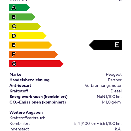
kombiniert
E
A
B
C
D
E
E
F
G
Marke
Peugeot
Handelsbezeichnung
Partner
Antriebsart
Verbrennungsmotor
Kraftstoff
Diesel
Energieverbrauch (kombiniert)
NaN l/100 km
CO₂-Emissionen (kombiniert)
141,0 g/km¹
Weitere Angaben
Kraftstoffverbrauch
Kombiniert
5,4 l/100 km - 6,5 l/100 km
Innenstadt
k.A.