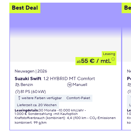
Best Deal
Be
Leasing
55 €
/ mtl.
ab
Neuwagen | 2026
N
Suzuki Swift
1.2 HYBRID MT Comfort
P
Benzin
Manuell
81 PS (60 kW)
weitere Farben verfügbar
Comfort-Paket
Lieferzeit ca. 20 Wochen
L
Leasingdetails
:
30 Monate
10.000 km/Jahr
Le
1.000 € Sonderzahlung
mit Kaufoption
1.
Kraftstoffverbrauch (kombiniert)
:
4,4 l/100 km
CO₂-Emissionen
Kr
kombiniert
:
99 g/km
ko