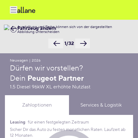
Ausstattung und Farbe können sich von der dargestellten
Fahrzeug ändern
Abbildung unterscheiden
1/32
Neuwagen
|
2026
Dürfen wir vorstellen?
Dein
Peugeot Partner
1.5 Diesel 96kW XL erhöhte Nutzlast
Zahloptionen
Services & Logistik
Leasing
für einen festgelegten Zeitraum
Leasing Konditionen
Sicher Dir das Auto zu festen monatlichen Raten. Laufzeit ab
12 Monaten.