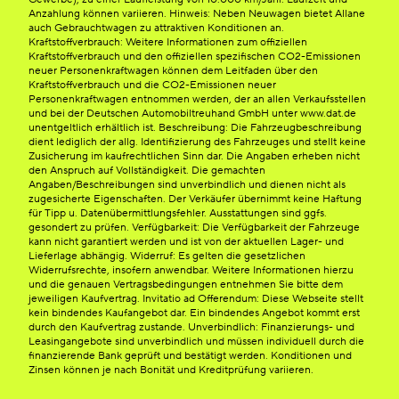
Anzahlung können variieren. Hinweis: Neben Neuwagen bietet Allane
auch Gebrauchtwagen zu attraktiven Konditionen an.
Kraftstoffverbrauch: Weitere Informationen zum offiziellen
Kraftstoffverbrauch und den offiziellen spezifischen CO2-Emissionen
neuer Personenkraftwagen können dem Leitfaden über den
Kraftstoffverbrauch und die CO2-Emissionen neuer
Personenkraftwagen entnommen werden, der an allen Verkaufsstellen
und bei der Deutschen Automobiltreuhand GmbH unter www.dat.de
unentgeltlich erhältlich ist. Beschreibung: Die Fahrzeugbeschreibung
dient lediglich der allg. Identifizierung des Fahrzeuges und stellt keine
Zusicherung im kaufrechtlichen Sinn dar. Die Angaben erheben nicht
den Anspruch auf Vollständigkeit. Die gemachten
Angaben/Beschreibungen sind unverbindlich und dienen nicht als
zugesicherte Eigenschaften. Der Verkäufer übernimmt keine Haftung
für Tipp u. Datenübermittlungsfehler. Ausstattungen sind ggfs.
gesondert zu prüfen. Verfügbarkeit: Die Verfügbarkeit der Fahrzeuge
kann nicht garantiert werden und ist von der aktuellen Lager- und
Lieferlage abhängig. Widerruf: Es gelten die gesetzlichen
Widerrufsrechte, insofern anwendbar. Weitere Informationen hierzu
und die genauen Vertragsbedingungen entnehmen Sie bitte dem
jeweiligen Kaufvertrag. Invitatio ad Offerendum: Diese Webseite stellt
kein bindendes Kaufangebot dar. Ein bindendes Angebot kommt erst
durch den Kaufvertrag zustande. Unverbindlich: Finanzierungs- und
Leasingangebote sind unverbindlich und müssen individuell durch die
finanzierende Bank geprüft und bestätigt werden. Konditionen und
Zinsen können je nach Bonität und Kreditprüfung variieren.