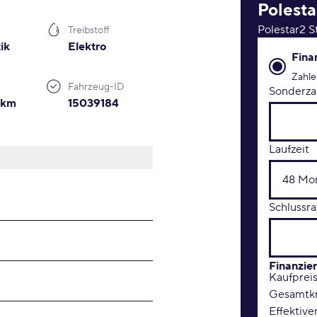
Polesta
Polestar2 
Treibstoff
ik
Elektro
Finanzie
Fina
Zahle
Fahrzeug-ID
Sonderza
0km
15039184
Laufzeit
Schlussra
Finanzie
Kaufprei
Gesamtkr
Effektive