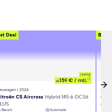
st Deal
Best 
Leasing
139 €
/ mtl.
ab
euwagen | 2026
Neuwa
itroën C5 Aircross
Hybrid 145 ë-DCS6
Opel
LUS
eDC
Benzin
Automatik
Ben