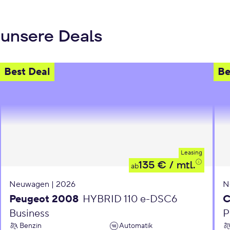
 unsere Deals
Best Deal
Be
Leasing
135 €
/ mtl.
ab
Neuwagen | 2026
N
Peugeot 2008
HYBRID 110 e-DSC6
C
Business
P
Benzin
Automatik