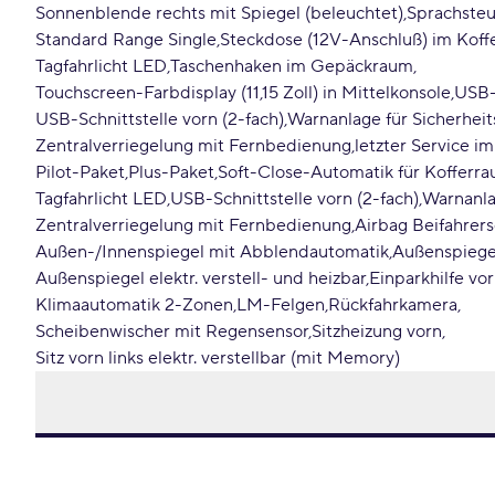
Sonnenblende rechts mit Spiegel (beleuchtet)
Sprachste
Standard Range Single
Steckdose (12V-Anschluß) im Kof
Tagfahrlicht LED
Taschenhaken im Gepäckraum
Touchscreen-Farbdisplay (11,15 Zoll) in Mittelkonsole
USB-
USB-Schnittstelle vorn (2-fach)
Warnanlage für Sicherheit
Zentralverriegelung mit Fernbedienung
letzter Service 
Pilot-Paket
Plus-Paket
Soft-Close-Automatik für Kofferr
Tagfahrlicht LED
USB-Schnittstelle vorn (2-fach)
Warnanla
Zentralverriegelung mit Fernbedienung
Airbag Beifahrers
Außen-/Innenspiegel mit Abblendautomatik
Außenspiegel
Außenspiegel elektr. verstell- und heizbar
Einparkhilfe vo
Klimaautomatik 2-Zonen
LM-Felgen
Rückfahrkamera
Scheibenwischer mit Regensensor
Sitzheizung vorn
Sitz vorn links elektr. verstellbar (mit Memory)