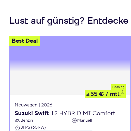
Lust auf günstig? Entdecke
Best Deal
Leasing
55 €
/ mtl.
ab
Neuwagen | 2026
Suzuki Swift
1.2 HYBRID MT Comfort
Benzin
Manuell
81 PS (60 kW)