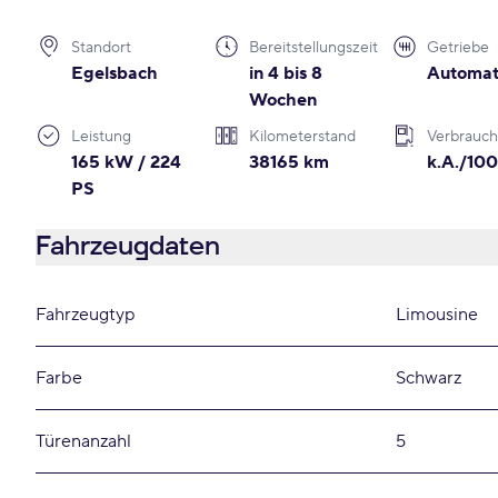
Standort
Bereitstellungszeit
Getriebe
Egelsbach
in 4 bis 8
Automat
Wochen
Leistung
Kilometerstand
Verbrauch
165 kW / 224
38165 km
k.A./10
PS
Fahrzeugdaten
Fahrzeugtyp
Limousine
Farbe
Schwarz
Türenanzahl
5