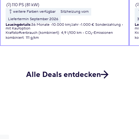
110 PS (81 kW)
weitere Farben verfügbar
Sitzheizung vorn
Liefertermin September 2026
Leasingdetails
:
36 Monate
10.000 km/Jahr
1.000 € Sonderzahlung
Le
mit Kaufoption
mi
Kraftstoffverbrauch (kombiniert)
:
4,9 l/100 km
CO₂-Emissionen
Kr
kombiniert
:
111 g/km
ko
Alle Deals entdecken