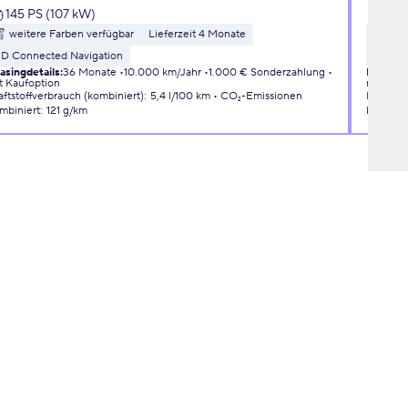
145 PS (107 kW)
110 
weitere Farben verfügbar
Lieferzeit 4 Monate
wei
3D Connected Navigation
Liefer
asingdetails
:
36 Monate
10.000 km/Jahr
1.000 € Sonderzahlung
Leasingd
t Kaufoption
mit Kauf
aftstoffverbrauch (kombiniert)
:
5,4 l/100 km
CO₂-Emissionen
Kraftsto
mbiniert
:
121 g/km
kombini