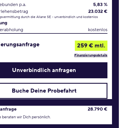
gebunden p.a.
5,83 %
rlehensbetrag
23.032 €
svermittlung durch die Allane SE - unverbindlich und kostenlos
rung
erabholung
kostenlos
ierungsanfrage
259 € mtl.
Finanzierungsdetails
Unverbindlich anfragen
Buche Deine Probefahrt
age Konditionen
anfrage
28.790 €
 beraten wir Dich persönlich.