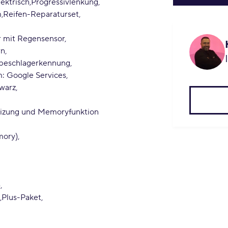
ektrisch
Progressivlenkung
m
Reifen-Reparaturset
 mit Regensensor
rn
beschlagerkennung
: Google Services
hwarz
tzheizung und Memoryfunktion
emory)
)
Plus-Paket