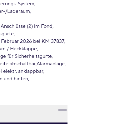
uerungs-System
fer-/Laderaum
Anschlüsse (2) im Fond
sgurte
im Februar 2026 bei KM 37837
aum / Heckklappe
ge für Sicherheitsgurte
eite abschaltbar
Alarmanlage
 elektr. anklappbar
rn und hinten