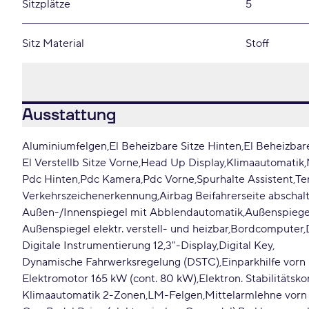
Sitzplätze
5
Sitz Material
Stoff
Ausstattung
Aluminiumfelgen
El Beheizbare Sitze Hinten
El Beheizbar
El Verstellb Sitze Vorne
Head Up Display
Klimaautomatik
Pdc Hinten
Pdc Kamera
Pdc Vorne
Spurhalte Assistent
Te
Verkehrszeichenerkennung
Airbag Beifahrerseite abschal
Außen-/Innenspiegel mit Abblendautomatik
Außenspiegel
Außenspiegel elektr. verstell- und heizbar
Bordcomputer
Digitale Instrumentierung 12,3"-Display
Digital Key
Dynamische Fahrwerksregelung (DSTC)
Einparkhilfe vorn
Elektromotor 165 kW (cont. 80 kW)
Elektron. Stabilitätsk
Klimaautomatik 2-Zonen
LM-Felgen
Mittelarmlehne vorn