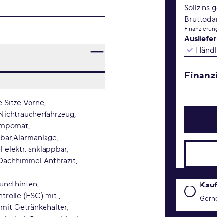
Sollzins 
Bruttoda
Finanzierung
Ausliefe
Händl
Finanz
e Sitze Vorne
Nichtraucherfahrzeug
mpomat
tbar
Alarmanlage
 elektr. anklappbar
Dachhimmel Anthrazit
 und hinten
Kaufanfr
Kauf
ontrolle (ESC) mit
Gerne
 mit Getränkehalter