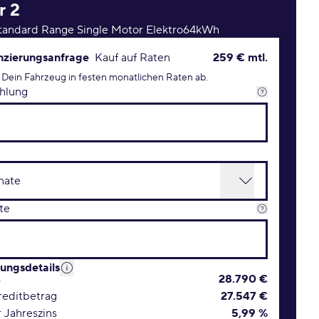
r
2
Standard Range Single Motor Elektro64kWh
rungsanfrage Konditionen
nzierungsanfrage
Kauf auf Raten
259 € mtl.
 Dein Fahrzeug in festen monatlichen Raten ab.
hlung
te
rungsdetails
s
28.790 €
editbetrag
27.547 €
r Jahreszins
5,99 %