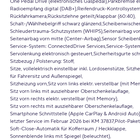
One Pedal Drive (elektronisches Gaspedal)
Parkbremse el
Radioempfang digital (DAB+)
Reifendruck-Kontrollsyste
Rückfahrkamera
Rücksitzlehne geteilt/klappbar (60:40)
Schalt-/Wählhebelgriff schwarz glänzend
Scheibenwischer
Schleudertrauma-Schutzsystem (WHIPS)
Seitenairbag vo
Seitenairbag vorn mitte (Center-Airbag)
Sensor Scheiben
Service-System: ConnectedDrive Services
Service-System
Servolenkung elektronisch gesteuert
Sicherheitsgurte sc
Sitzbezug / Polsterung: Stoff
Sitze, vollelektrisch einstellbar inkl. Lordosenstütze, Si
für Fahrersitz und Außenspiegel
Sitzheizung vorn
Sitz vorn links elektr. verstellbar (mit M
Sitz vorn links mit ausziehbarer Oberschenkelauflage
Sitz vorn rechts elektr. verstellbar (mit Memory)
Sitz vorn rechts mit ausziehbarer Oberschenkelauflage
Smartphone Schnittstelle (Apple CarPlay & Android Auto
letzter Service im Februar 2026 bei KM 37837
Pilot-Paket
Soft-Close-Automatik für Kofferraum / Heckklappe
Sonnenblende links mit Spiegel (beleuchtet)