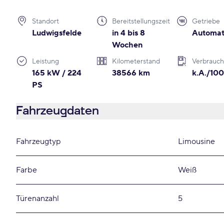
Standort
Bereitstellungszeit
Getriebe
Ludwigsfelde
in 4 bis 8
Automat
Wochen
Leistung
Kilometerstand
Verbrauch
165 kW / 224
38566 km
k.A./10
PS
Fahrzeugdaten
Fahrzeugtyp
Limousine
Farbe
Weiß
Türenanzahl
5