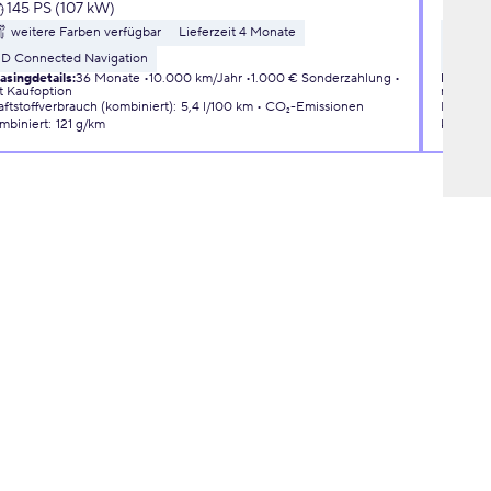
145 PS (107 kW)
110 
weitere Farben verfügbar
Lieferzeit 4 Monate
wei
3D Connected Navigation
Liefer
asingdetails
:
36 Monate
10.000 km/Jahr
1.000 € Sonderzahlung
Leasingd
t Kaufoption
mit Kauf
aftstoffverbrauch (kombiniert)
:
5,4 l/100 km
CO₂-Emissionen
Kraftsto
mbiniert
:
121 g/km
kombini