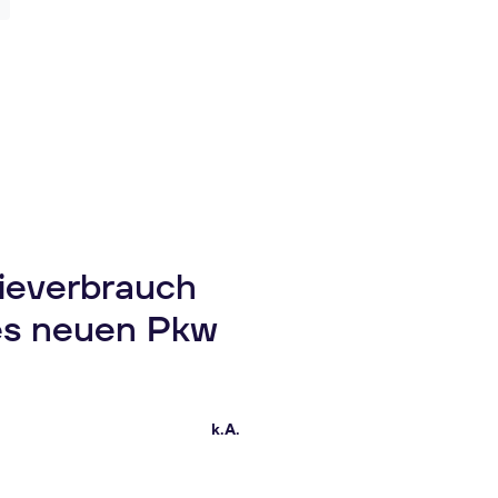
gieverbrauch
es neuen Pkw
k.A.