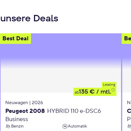
 unsere Deals
Best Deal
Be
Leasing
135 €
/ mtl.
ab
Neuwagen | 2026
N
Peugeot 2008
HYBRID 110 e-DSC6
C
Business
P
Benzin
Automatik