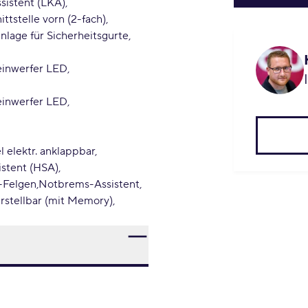
sistent (LKA)
ttstelle vorn (2-fach)
lage für Sicherheitsgurte
einwerfer LED
einwerfer LED
 elektr. anklappbar
istent (HSA)
Felgen
Notbrems-Assistent
verstellbar (mit Memory)