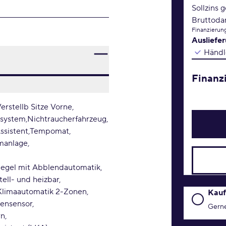
Sollzins 
Bruttoda
Finanzierung
Ausliefe
Händl
Finanz
Verstellb Sitze Vorne
ssystem
Nichtraucherfahrzeug
ssistent
Tempomat
manlage
egel mit Abblendautomatik
tell- und heizbar
Klimaautomatik 2-Zonen
Kaufanfr
Kauf
gensensor
Gerne
rn