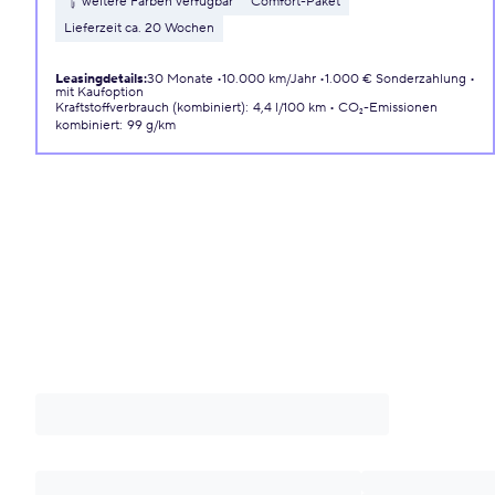
weitere Farben verfügbar
Comfort-Paket
Lieferzeit ca. 20 Wochen
Leasingdetails
:
30 Monate
10.000 km/Jahr
1.000 € Sonderzahlung
mit Kaufoption
Kraftstoffverbrauch (kombiniert)
:
4,4 l/100 km
CO₂-Emissionen
kombiniert
:
99 g/km