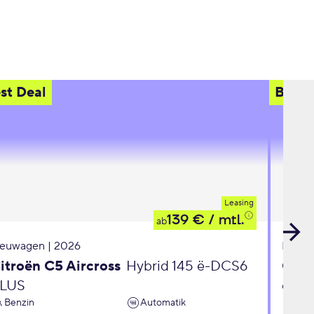
st Deal
Best 
Leasing
139 €
/ mtl.
ab
euwagen | 2026
Neuwa
itroën C5 Aircross
Hybrid 145 ë-DCS6
Opel
LUS
eDC
Benzin
Automatik
Ben