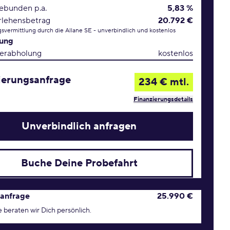
gebunden p.a.
5,83 %
rlehensbetrag
20.792 €
svermittlung durch die Allane SE - unverbindlich und kostenlos
rung
erabholung
kostenlos
ierungsanfrage
234 € mtl.
Finanzierungsdetails
Unverbindlich anfragen
Buche Deine Probefahrt
age Konditionen
anfrage
25.990 €
 beraten wir Dich persönlich.