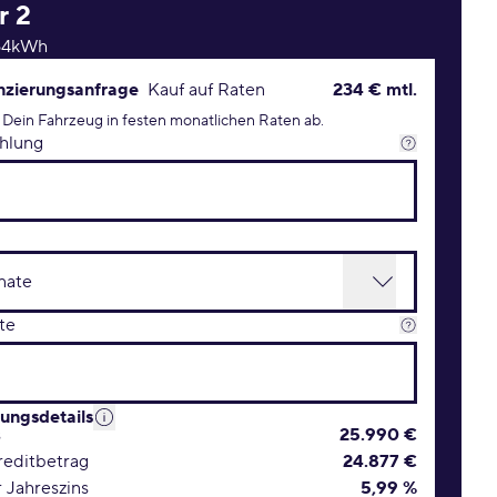
r
2
 64kWh
rungsanfrage Konditionen
nzierungsanfrage
Kauf auf Raten
234 € mtl.
 Dein Fahrzeug in festen monatlichen Raten ab.
hlung
te
rungsdetails
s
25.990 €
editbetrag
24.877 €
r Jahreszins
5,99 %