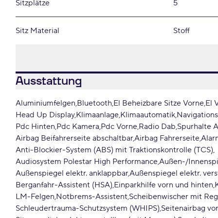
Sitzplätze
5
Sitz Material
Stoff
Ausstattung
Aluminiumfelgen
Bluetooth
El Beheizbare Sitze Vorne
El 
Head Up Display
Klimaanlage
Klimaautomatik
Navigation
Pdc Hinten
Pdc Kamera
Pdc Vorne
Radio Dab
Spurhalte A
Airbag Beifahrerseite abschaltbar
Airbag Fahrerseite
Alar
Anti-Blockier-System (ABS) mit Traktionskontrolle (TCS)
Audiosystem Polestar High Performance
Außen-/Innenspi
Außenspiegel elektr. anklappbar
Außenspiegel elektr. vers
Berganfahr-Assistent (HSA)
Einparkhilfe vorn und hinten
LM-Felgen
Notbrems-Assistent
Scheibenwischer mit Re
Schleudertrauma-Schutzsystem (WHIPS)
Seitenairbag vo