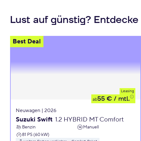
Lust auf günstig? Entdecke
Best Deal
Leasing
55 €
/ mtl.
ab
Neuwagen | 2026
Suzuki Swift
1.2 HYBRID MT Comfort
Benzin
Manuell
81 PS (60 kW)