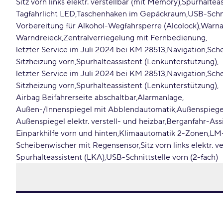
Sitz vorn links elektr. verstellbar (mit Memory)
Spurhalteas
Tagfahrlicht LED
Taschenhaken im Gepäckraum
USB-Schni
Vorbereitung für Alkohol-Wegfahrsperre (Alcolock)
Warnan
Warndreieck
Zentralverriegelung mit Fernbedienung
letzter Service im Juli 2024 bei KM 28513
Navigation
Sch
Sitzheizung vorn
Spurhalteassistent (Lenkunterstützung)
letzter Service im Juli 2024 bei KM 28513
Navigation
Sch
Sitzheizung vorn
Spurhalteassistent (Lenkunterstützung)
Airbag Beifahrerseite abschaltbar
Alarmanlage
Außen-/Innenspiegel mit Abblendautomatik
Außenspiegel
Außenspiegel elektr. verstell- und heizbar
Berganfahr-Ass
Einparkhilfe vorn und hinten
Klimaautomatik 2-Zonen
LM-
Scheibenwischer mit Regensensor
Sitz vorn links elektr. 
Spurhalteassistent (LKA)
USB-Schnittstelle vorn (2-fach)