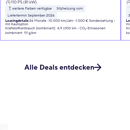
110 PS (81 kW)
weitere Farben verfügbar
Sitzheizung vorn
Liefertermin September 2026
Leasingdetails
:
36 Monate
10.000 km/Jahr
1.000 € Sonderzahlung
Le
mit Kaufoption
mi
Kraftstoffverbrauch (kombiniert)
:
4,9 l/100 km
CO₂-Emissionen
Kr
kombiniert
:
111 g/km
ko
Alle Deals entdecken