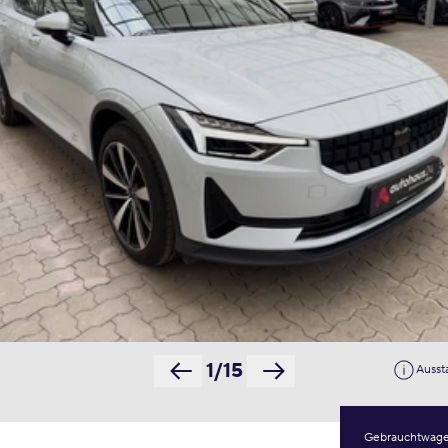
1/15
Ausst
Gebrauchtwag