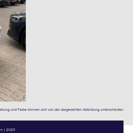
attung und Farbe können sich von der dargestellten Abbildung unterscheiden
en
|
2020