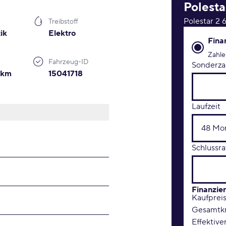
Polesta
Polestar 2
Treibstoff
ik
Elektro
Finanzie
Fina
Zahle
Fahrzeug-ID
Sonderza
0km
15041718
Laufzeit
Schlussra
Finanzie
Kaufprei
Gesamtkr
Effektive