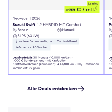
Leasing
55 €
/ mtl.
ab
Neuwagen | 2026
N
Suzuki Swift
1.2 HYBRID MT Comfort
P
Benzin
Manuell
81 PS (60 kW)
weitere Farben verfügbar
Comfort-Paket
Lieferzeit ca. 20 Wochen
L
Leasingdetails
:
30 Monate
10.000 km/Jahr
Le
1.000 € Sonderzahlung
mit Kaufoption
1.
Kraftstoffverbrauch (kombiniert)
:
4,4 l/100 km
CO₂-Emissionen
Kr
kombiniert
:
99 g/km
ko
Alle Deals entdecken