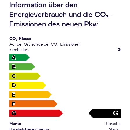
Information über den
Energieverbrauch und die CO₂-
Emissionen des neuen Pkw
CO₂-Klasse
Auf der Grundlage der CO₂-Emissionen
kombiniert
G
A
B
C
D
E
F
G
G
Marke
Porsche
Handelsbezeichnung
Macan