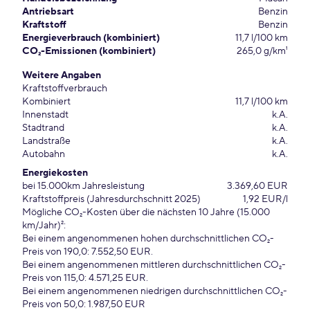
Antriebsart
Benzin
Kraftstoff
Benzin
Energieverbrauch (kombiniert)
11,7 l/100 km
CO₂-Emissionen (kombiniert)
265,0 g/km¹
Weitere Angaben
Kraftstoffverbrauch
Kombiniert
11,7 l/100 km
Innenstadt
k.A.
Stadtrand
k.A.
Landstraße
k.A.
Autobahn
k.A.
Energiekosten
bei 15.000km Jahresleistung
3.369,60 EUR
Kraftstoffpreis (Jahresdurchschnitt 2025)
1,92 EUR/l
Mögliche CO₂-Kosten über die nächsten 10 Jahre (15.000
km/Jahr)²:
Bei einem angenommenen hohen durchschnittlichen CO₂-
Preis von 190,0: 7.552,50 EUR.
Bei einem angenommenen mittleren durchschnittlichen CO₂-
Preis von 115,0: 4.571,25 EUR.
Bei einem angenommenen niedrigen durchschnittlichen CO₂-
Preis von 50,0: 1.987,50 EUR