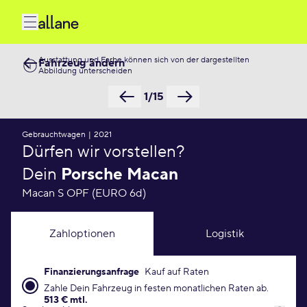
Ausstattung und Farbe können sich von der dargestellten
Fahrzeug ändern
Abbildung unterscheiden
1/15
Gebrauchtwagen
|
2021
Dürfen wir vorstellen?
Dein
Porsche Macan
Macan S OPF (EURO 6d)
Zahloptionen
Logistik
Finanzierungsanfrage
Kauf auf Raten
Finanzierungsanfrage Konditionen
Zahle Dein Fahrzeug in festen monatlichen Raten ab.
513 € mtl.