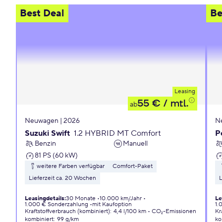
Best Deal
Be
Leasing
55 €
/ mtl.
ab
Neuwagen | 2026
N
Suzuki Swift
1.2 HYBRID MT Comfort
P
Benzin
Manuell
81 PS (60 kW)
weitere Farben verfügbar
Comfort-Paket
Lieferzeit ca. 20 Wochen
L
Leasingdetails
:
30 Monate
10.000 km/Jahr
Le
1.000 € Sonderzahlung
mit Kaufoption
1.
Kraftstoffverbrauch (kombiniert)
:
4,4 l/100 km
CO₂-Emissionen
Kr
kombiniert
:
99 g/km
ko