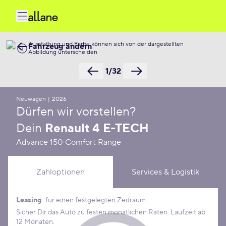
Ausstattung und Farbe können sich von der dargestellten
Fahrzeug ändern
Abbildung unterscheiden
1/32
Neuwagen
|
2026
Dürfen wir vorstellen?
Dein
Renault 4 E-TECH
Advance 150 Comfort Range
Zahloptionen
Services & Logistik
Leasing
für einen festgelegten Zeitraum
Leasing Konditionen
Sicher Dir das Auto zu festen monatlichen Raten. Laufzeit ab
12 Monaten.