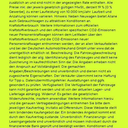
zusätzlich an und sind nicht in der angezeigten Rate enthalten. Alle
Preise inkl. der jeweils gesetzlich gültigen MwSt., derzeit 19 % (0 %
Gewerbe), zu einer Laufleistung von 10.000 km/Jahr. Laufzeit und
Anzahlung können variieren. Hinweis: Neben Neuwagen bietet Allane
auch Gebrauchtwagen zu attraktiven Konditionen an.
Kraftstoffverbrauch: Weitere Informationen zum offiziellen
Kraftstoffverbrauch und den offiziellen spezifischen CO2-Emissionen
neuer Personenkraftwagen können dem Leitfaden über den
Kraftstoffverbrauch und die CO2-Emissionen neuer
Personenkraftwagen entnommen werden, der an allen Verkaufsstellen
und bei der Deutschen Automobiltreuhand GmbH unter www.dat.de
unentgeltlich erhältlich ist. Beschreibung: Die Fahrzeugbeschreibung
dient lediglich der allg. Identifizierung des Fahrzeuges und stellt keine
Zusicherung im kaufrechtlichen Sinn dar. Die Angaben erheben nicht
den Anspruch auf Vollständigkeit. Die gemachten
Angaben/Beschreibungen sind unverbindlich und dienen nicht als
zugesicherte Eigenschaften. Der Verkäufer übernimmt keine Haftung
für Tipp u. Datenübermittlungsfehler. Ausstattungen sind ggfs.
gesondert zu prüfen. Verfügbarkeit: Die Verfügbarkeit der Fahrzeuge
kann nicht garantiert werden und ist von der aktuellen Lager- und
Lieferlage abhängig. Widerruf: Es gelten die gesetzlichen
Widerrufsrechte, insofern anwendbar. Weitere Informationen hierzu
und die genauen Vertragsbedingungen entnehmen Sie bitte dem
jeweiligen Kaufvertrag. Invitatio ad Offerendum: Diese Webseite stellt
kein bindendes Kaufangebot dar. Ein bindendes Angebot kommt erst
durch den Kaufvertrag zustande. Unverbindlich: Finanzierungs- und
Leasingangebote sind unverbindlich und müssen individuell durch die
finanzierende Bank geprüft und bestätigt werden. Konditionen und