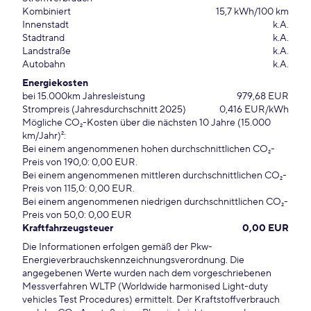
Kombiniert
15,7 kWh/100 km
Innenstadt
k.A.
Stadtrand
k.A.
Landstraße
k.A.
Autobahn
k.A.
Energiekosten
bei 15.000km Jahresleistung
979,68 EUR
Strompreis (Jahresdurchschnitt 2025)
0,416 EUR/kWh
Mögliche CO₂-Kosten über die nächsten 10 Jahre (15.000
km/Jahr)²:
Bei einem angenommenen hohen durchschnittlichen CO₂-
Preis von 190,0: 0,00 EUR.
Bei einem angenommenen mittleren durchschnittlichen CO₂-
Preis von 115,0: 0,00 EUR.
Bei einem angenommenen niedrigen durchschnittlichen CO₂-
Preis von 50,0: 0,00 EUR
Kraftfahrzeugsteuer
0,00 EUR
Die Informationen erfolgen gemäß der Pkw-
Energieverbrauchskennzeichnungsverordnung. Die
angegebenen Werte wurden nach dem vorgeschriebenen
Messverfahren WLTP (Worldwide harmonised Light-duty
vehicles Test Procedures) ermittelt. Der Kraftstoffverbrauch