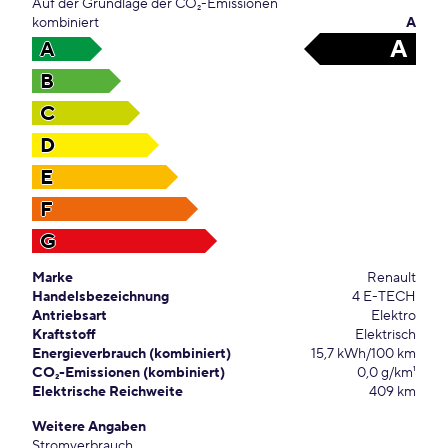
Auf der Grundlage der CO₂-Emissionen
kombiniert
A
A
A
B
C
D
E
F
G
Marke
Renault
Handelsbezeichnung
4 E-TECH
Antriebsart
Elektro
Kraftstoff
Elektrisch
Energieverbrauch (kombiniert)
15,7 kWh/100 km
CO₂-Emissionen (kombiniert)
0,0 g/km¹
Elektrische Reichweite
409 km
Weitere Angaben
Stromverbrauch