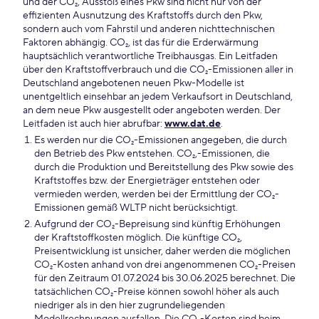
und der CO₂, Ausstoß eines Pkw sind nicht nur von der
effizienten Ausnutzung des Kraftstoffs durch den Pkw,
sondern auch vom Fahrstil und anderen nichttechnischen
Faktoren abhängig. CO₂, ist das für die Erderwärmung
hauptsächlich verantwortliche Treibhausgas. Ein Leitfaden
über den Kraftstoffverbrauch und die CO₂-Emissionen aller in
Deutschland angebotenen neuen Pkw-Modelle ist
unentgeltlich einsehbar an jedem Verkaufsort in Deutschland,
an dem neue Pkw ausgestellt oder angeboten werden. Der
Leitfaden ist auch hier abrufbar:
www.dat.de
.
Es werden nur die CO₂-Emissionen angegeben, die durch
den Betrieb des Pkw entstehen. CO₂,-Emissionen, die
durch die Produktion und Bereitstellung des Pkw sowie des
Kraftstoffes bzw. der Energieträger entstehen oder
vermieden werden, werden bei der Ermittlung der CO₂-
Emissionen gemäß WLTP nicht berücksichtigt.
Aufgrund der CO₂-Bepreisung sind künftig Erhöhungen
der Kraftstoffkosten möglich. Die künftige CO₂,
Preisentwicklung ist unsicher, daher werden die möglichen
CO₂-Kosten anhand von drei angenommenen CO₂-Preisen
für den Zeitraum 01.07.2024 bis 30.06.2025 berechnet. Die
tatsächlichen CO₂-Preise können sowohl höher als auch
niedriger als in den hier zugrundeliegenden