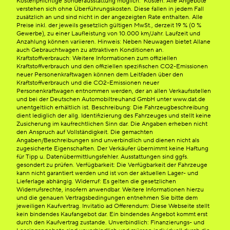
Kostenpflichtige Sonderausstattung möglich. Kosten: Alle Angebote
verstehen sich ohne Überführungskosten. Diese fallen in jedem Fall
zusätzlich an und sind nicht in der angezeigten Rate enthalten. Alle
Preise inkl. der jeweils gesetzlich gültigen MwSt., derzeit 19 % (0 %
Gewerbe), zu einer Laufleistung von 10.000 km/Jahr. Laufzeit und
Anzahlung können variieren. Hinweis: Neben Neuwagen bietet Allane
auch Gebrauchtwagen zu attraktiven Konditionen an.
Kraftstoffverbrauch: Weitere Informationen zum offiziellen
Kraftstoffverbrauch und den offiziellen spezifischen CO2-Emissionen
neuer Personenkraftwagen können dem Leitfaden über den
Kraftstoffverbrauch und die CO2-Emissionen neuer
Personenkraftwagen entnommen werden, der an allen Verkaufsstellen
und bei der Deutschen Automobiltreuhand GmbH unter www.dat.de
unentgeltlich erhältlich ist. Beschreibung: Die Fahrzeugbeschreibung
dient lediglich der allg. Identifizierung des Fahrzeuges und stellt keine
Zusicherung im kaufrechtlichen Sinn dar. Die Angaben erheben nicht
den Anspruch auf Vollständigkeit. Die gemachten
Angaben/Beschreibungen sind unverbindlich und dienen nicht als
zugesicherte Eigenschaften. Der Verkäufer übernimmt keine Haftung
für Tipp u. Datenübermittlungsfehler. Ausstattungen sind ggfs.
gesondert zu prüfen. Verfügbarkeit: Die Verfügbarkeit der Fahrzeuge
kann nicht garantiert werden und ist von der aktuellen Lager- und
Lieferlage abhängig. Widerruf: Es gelten die gesetzlichen
Widerrufsrechte, insofern anwendbar. Weitere Informationen hierzu
und die genauen Vertragsbedingungen entnehmen Sie bitte dem
jeweiligen Kaufvertrag. Invitatio ad Offerendum: Diese Webseite stellt
kein bindendes Kaufangebot dar. Ein bindendes Angebot kommt erst
durch den Kaufvertrag zustande. Unverbindlich: Finanzierungs- und