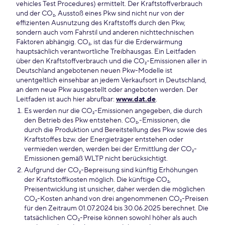
vehicles Test Procedures) ermittelt. Der Kraftstoffverbrauch
und der CO₂, Ausstoß eines Pkw sind nicht nur von der
effizienten Ausnutzung des Kraftstoffs durch den Pkw,
sondern auch vom Fahrstil und anderen nichttechnischen
Faktoren abhängig. CO₂, ist das für die Erderwärmung
hauptsächlich verantwortliche Treibhausgas. Ein Leitfaden
über den Kraftstoffverbrauch und die CO₂-Emissionen aller in
Deutschland angebotenen neuen Pkw-Modelle ist
unentgeltlich einsehbar an jedem Verkaufsort in Deutschland,
an dem neue Pkw ausgestellt oder angeboten werden. Der
Leitfaden ist auch hier abrufbar:
www.dat.de
.
Es werden nur die CO₂-Emissionen angegeben, die durch
den Betrieb des Pkw entstehen. CO₂,-Emissionen, die
durch die Produktion und Bereitstellung des Pkw sowie des
Kraftstoffes bzw. der Energieträger entstehen oder
vermieden werden, werden bei der Ermittlung der CO₂-
Emissionen gemäß WLTP nicht berücksichtigt.
Aufgrund der CO₂-Bepreisung sind künftig Erhöhungen
der Kraftstoffkosten möglich. Die künftige CO₂,
Preisentwicklung ist unsicher, daher werden die möglichen
CO₂-Kosten anhand von drei angenommenen CO₂-Preisen
für den Zeitraum 01.07.2024 bis 30.06.2025 berechnet. Die
tatsächlichen CO₂-Preise können sowohl höher als auch