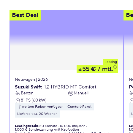
Best Deal
Be
Leasing
55 €
/ mtl.
ab
Neuwagen | 2026
N
Suzuki Swift
1.2 HYBRID MT Comfort
P
Benzin
Manuell
81 PS (60 kW)
weitere Farben verfügbar
Comfort-Paket
Lieferzeit ca. 20 Wochen
L
Leasingdetails
:
30 Monate
10.000 km/Jahr
Le
1.000 € Sonderzahlung
mit Kaufoption
1.