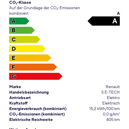
CO₂-Klasse
Auf der Grundlage der CO₂-Emissionen
kombiniert
A
A
A
B
C
D
E
F
G
Marke
Renault
Handelsbezeichnung
5 E-TECH
Antriebsart
Elektro
Kraftstoff
Elektrisch
Energieverbrauch (kombiniert)
15,2 kWh/100 km
CO₂-Emissionen (kombiniert)
0,0 g/km¹
Elektrische Reichweite
405 km