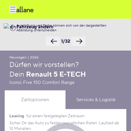
Ausstattung und Farbe können sich von der dargestellten
Fahrzeug ändern
Abbildung unterscheiden
1/32
Neuwagen
|
2026
Dürfen wir vorstellen?
Dein
Renault 5 E-TECH
Iconic Five 150 Comfort Range
Zahloptionen
Services & Logistik
Leasing
für einen festgelegten Zeitraum
Leasing Konditionen
Sicher Dir das Auto zu festen monatlichen Raten. Laufzeit ab
12 Monaten.