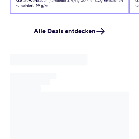
Kraftstoffverbrauch (kombiniert)
:
4,4 l/100 km
CO₂-Emissionen
Kr
kombiniert
:
99 g/km
ko
Alle Deals entdecken