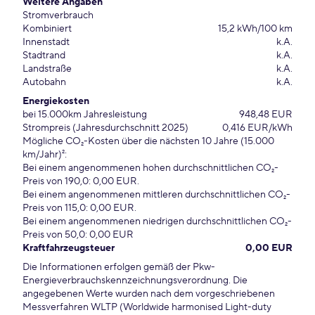
Weitere Angaben
Stromverbrauch
Kombiniert
15,2 kWh/100 km
Innenstadt
k.A.
Stadtrand
k.A.
Landstraße
k.A.
Autobahn
k.A.
Energiekosten
bei 15.000km Jahresleistung
948,48 EUR
Strompreis (Jahresdurchschnitt 2025)
0,416 EUR/kWh
Mögliche CO₂-Kosten über die nächsten 10 Jahre (15.000
km/Jahr)²:
Bei einem angenommenen hohen durchschnittlichen CO₂-
Preis von 190,0: 0,00 EUR.
Bei einem angenommenen mittleren durchschnittlichen CO₂-
Preis von 115,0: 0,00 EUR.
Bei einem angenommenen niedrigen durchschnittlichen CO₂-
Preis von 50,0: 0,00 EUR
Kraftfahrzeugsteuer
0,00 EUR
Die Informationen erfolgen gemäß der Pkw-
Energieverbrauchskennzeichnungsverordnung. Die
angegebenen Werte wurden nach dem vorgeschriebenen
Messverfahren WLTP (Worldwide harmonised Light-duty