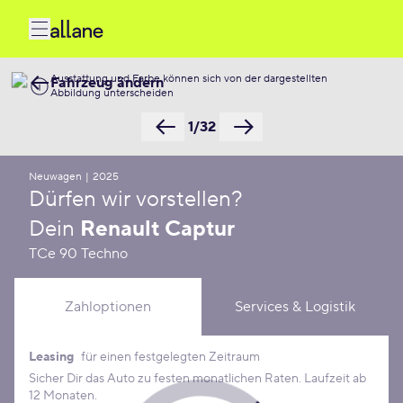
Ausstattung und Farbe können sich von der dargestellten
Fahrzeug ändern
Abbildung unterscheiden
1/32
Neuwagen
|
2025
Dürfen wir vorstellen?
Dein
Renault Captur
TCe 90 Techno
Zahloptionen
Services & Logistik
Leasing
für einen festgelegten Zeitraum
Leasing Konditionen
Sicher Dir das Auto zu festen monatlichen Raten. Laufzeit ab
12 Monaten.