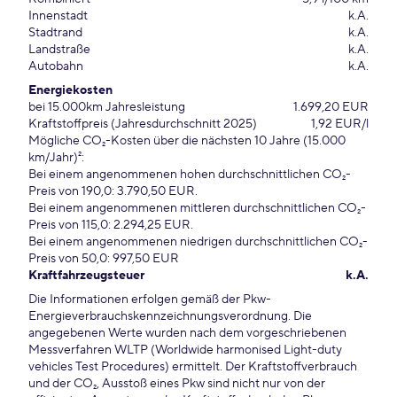
Innenstadt
k.A.
Stadtrand
k.A.
Landstraße
k.A.
Autobahn
k.A.
Energiekosten
bei 15.000km Jahresleistung
1.699,20 EUR
Kraftstoffpreis (Jahresdurchschnitt 2025)
1,92 EUR/l
Mögliche CO₂-Kosten über die nächsten 10 Jahre (15.000
km/Jahr)²:
Bei einem angenommenen hohen durchschnittlichen CO₂-
Preis von 190,0: 3.790,50 EUR.
Bei einem angenommenen mittleren durchschnittlichen CO₂-
Preis von 115,0: 2.294,25 EUR.
Bei einem angenommenen niedrigen durchschnittlichen CO₂-
Preis von 50,0: 997,50 EUR
Kraftfahrzeugsteuer
k.A.
Die Informationen erfolgen gemäß der Pkw-
Energieverbrauchskennzeichnungsverordnung. Die
angegebenen Werte wurden nach dem vorgeschriebenen
Messverfahren WLTP (Worldwide harmonised Light-duty
vehicles Test Procedures) ermittelt. Der Kraftstoffverbrauch
und der CO₂, Ausstoß eines Pkw sind nicht nur von der