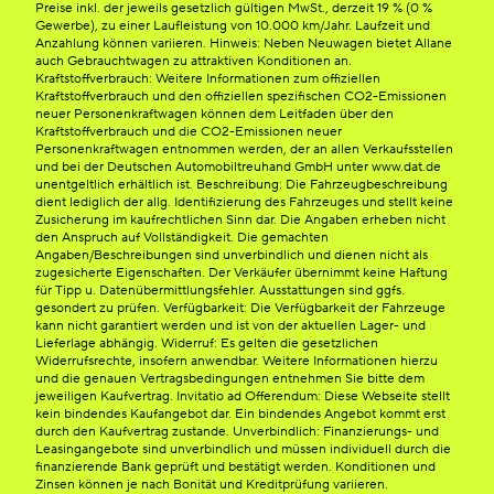
Preise inkl. der jeweils gesetzlich gültigen MwSt., derzeit 19 % (0 %
Gewerbe), zu einer Laufleistung von 10.000 km/Jahr. Laufzeit und
Anzahlung können variieren. Hinweis: Neben Neuwagen bietet Allane
auch Gebrauchtwagen zu attraktiven Konditionen an.
Kraftstoffverbrauch: Weitere Informationen zum offiziellen
Kraftstoffverbrauch und den offiziellen spezifischen CO2-Emissionen
neuer Personenkraftwagen können dem Leitfaden über den
Kraftstoffverbrauch und die CO2-Emissionen neuer
Personenkraftwagen entnommen werden, der an allen Verkaufsstellen
und bei der Deutschen Automobiltreuhand GmbH unter www.dat.de
unentgeltlich erhältlich ist. Beschreibung: Die Fahrzeugbeschreibung
dient lediglich der allg. Identifizierung des Fahrzeuges und stellt keine
Zusicherung im kaufrechtlichen Sinn dar. Die Angaben erheben nicht
den Anspruch auf Vollständigkeit. Die gemachten
Angaben/Beschreibungen sind unverbindlich und dienen nicht als
zugesicherte Eigenschaften. Der Verkäufer übernimmt keine Haftung
für Tipp u. Datenübermittlungsfehler. Ausstattungen sind ggfs.
gesondert zu prüfen. Verfügbarkeit: Die Verfügbarkeit der Fahrzeuge
kann nicht garantiert werden und ist von der aktuellen Lager- und
Lieferlage abhängig. Widerruf: Es gelten die gesetzlichen
Widerrufsrechte, insofern anwendbar. Weitere Informationen hierzu
und die genauen Vertragsbedingungen entnehmen Sie bitte dem
jeweiligen Kaufvertrag. Invitatio ad Offerendum: Diese Webseite stellt
kein bindendes Kaufangebot dar. Ein bindendes Angebot kommt erst
durch den Kaufvertrag zustande. Unverbindlich: Finanzierungs- und
Leasingangebote sind unverbindlich und müssen individuell durch die
finanzierende Bank geprüft und bestätigt werden. Konditionen und
Zinsen können je nach Bonität und Kreditprüfung variieren.