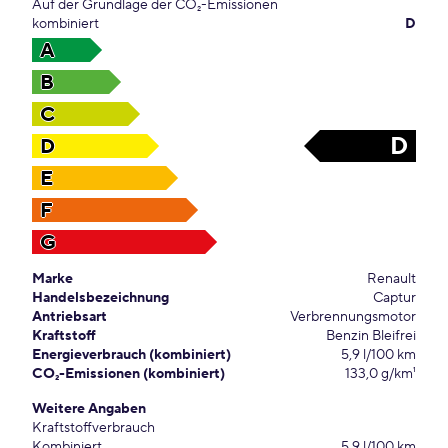
Auf der Grundlage der CO₂-Emissionen
kombiniert
D
A
B
C
D
D
E
F
G
Marke
Renault
Handelsbezeichnung
Captur
Antriebsart
Verbrennungsmotor
Kraftstoff
Benzin Bleifrei
Energieverbrauch (kombiniert)
5,9 l/100 km
CO₂-Emissionen (kombiniert)
133,0 g/km¹
Weitere Angaben
Kraftstoffverbrauch
Kombiniert
5,9 l/100 km