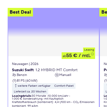
Best Deal
Be
Leasing
55 €
/ mtl.
ab
Neuwagen | 2026
N
Suzuki Swift
1.2 HYBRID MT Comfort
P
Benzin
Manuell
81 PS (60 kW)
weitere Farben verfügbar
Comfort-Paket
Lieferzeit ca. 20 Wochen
L
Leasingdetails
:
30 Monate
10.000 km/Jahr
Le
1.000 € Sonderzahlung
mit Kaufoption
1.
Kraftstoffverbrauch (kombiniert)
:
4,4 l/100 km
CO₂-Emissionen
Kr
kombiniert
:
99 g/km
ko