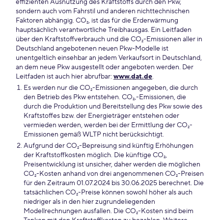
effizienten Ausnutzung des Kraftstoffs durch den Pkw,
sondern auch vom Fahrstil und anderen nichttechnischen
Faktoren abhängig. CO₂, ist das für die Erderwärmung
hauptsächlich verantwortliche Treibhausgas. Ein Leitfaden
über den Kraftstoffverbrauch und die CO₂-Emissionen aller in
Deutschland angebotenen neuen Pkw-Modelle ist
unentgeltlich einsehbar an jedem Verkaufsort in Deutschland,
an dem neue Pkw ausgestellt oder angeboten werden. Der
Leitfaden ist auch hier abrufbar:
www.dat.de
.
Es werden nur die CO₂-Emissionen angegeben, die durch
den Betrieb des Pkw entstehen. CO₂,-Emissionen, die
durch die Produktion und Bereitstellung des Pkw sowie des
Kraftstoffes bzw. der Energieträger entstehen oder
vermieden werden, werden bei der Ermittlung der CO₂-
Emissionen gemäß WLTP nicht berücksichtigt.
Aufgrund der CO₂-Bepreisung sind künftig Erhöhungen
der Kraftstoffkosten möglich. Die künftige CO₂,
Preisentwicklung ist unsicher, daher werden die möglichen
CO₂-Kosten anhand von drei angenommenen CO₂-Preisen
für den Zeitraum 01.07.2024 bis 30.06.2025 berechnet. Die
tatsächlichen CO₂-Preise können sowohl höher als auch
niedriger als in den hier zugrundeliegenden
Modellrechnungen ausfallen. Die CO₂-Kosten sind beim