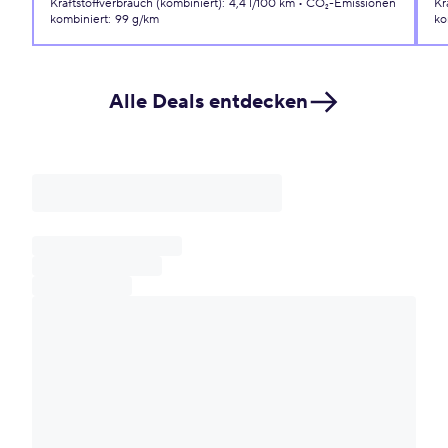
Kraftstoffverbrauch (kombiniert)
:
4,4 l/100 km
CO₂-Emissionen
Kr
kombiniert
:
99 g/km
ko
Alle Deals entdecken