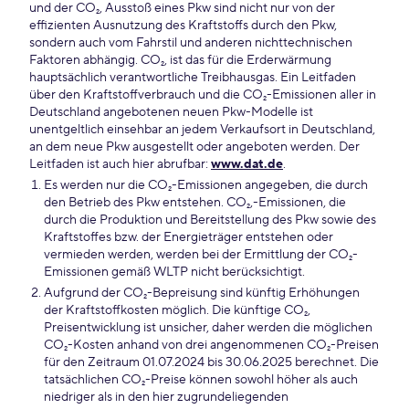
und der CO₂, Ausstoß eines Pkw sind nicht nur von der
effizienten Ausnutzung des Kraftstoffs durch den Pkw,
sondern auch vom Fahrstil und anderen nichttechnischen
Faktoren abhängig. CO₂, ist das für die Erderwärmung
hauptsächlich verantwortliche Treibhausgas. Ein Leitfaden
über den Kraftstoffverbrauch und die CO₂-Emissionen aller in
Deutschland angebotenen neuen Pkw-Modelle ist
unentgeltlich einsehbar an jedem Verkaufsort in Deutschland,
an dem neue Pkw ausgestellt oder angeboten werden. Der
Leitfaden ist auch hier abrufbar:
www.dat.de
.
Es werden nur die CO₂-Emissionen angegeben, die durch
den Betrieb des Pkw entstehen. CO₂,-Emissionen, die
durch die Produktion und Bereitstellung des Pkw sowie des
Kraftstoffes bzw. der Energieträger entstehen oder
vermieden werden, werden bei der Ermittlung der CO₂-
Emissionen gemäß WLTP nicht berücksichtigt.
Aufgrund der CO₂-Bepreisung sind künftig Erhöhungen
der Kraftstoffkosten möglich. Die künftige CO₂,
Preisentwicklung ist unsicher, daher werden die möglichen
CO₂-Kosten anhand von drei angenommenen CO₂-Preisen
für den Zeitraum 01.07.2024 bis 30.06.2025 berechnet. Die
tatsächlichen CO₂-Preise können sowohl höher als auch
niedriger als in den hier zugrundeliegenden