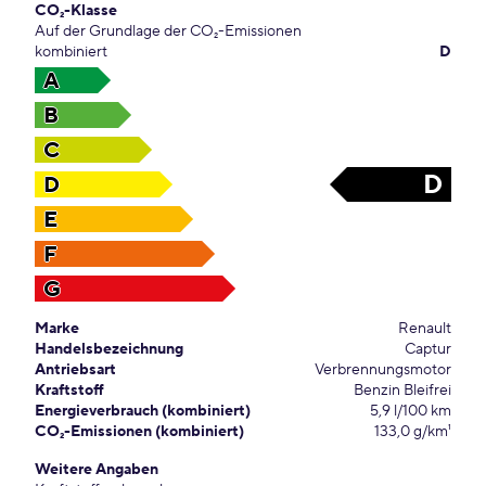
CO₂-Klasse
Auf der Grundlage der CO₂-Emissionen
kombiniert
D
A
B
C
D
D
E
F
G
Marke
Renault
Handelsbezeichnung
Captur
Antriebsart
Verbrennungsmotor
Kraftstoff
Benzin Bleifrei
Energieverbrauch (kombiniert)
5,9 l/100 km
CO₂-Emissionen (kombiniert)
133,0 g/km¹
Weitere Angaben