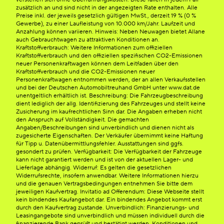
zusätzlich an und sind nicht in der angezeigten Rate enthalten. Alle
Preise inkl. der jeweils gesetzlich gültigen MwSt., derzeit 19 % (0 %
Gewerbe), zu einer Laufleistung von 10.000 km/Jahr. Laufzeit und
Anzahlung können variieren. Hinweis: Neben Neuwagen bietet Allane
auch Gebrauchtwagen zu attraktiven Konditionen an.
Kraftstoffverbrauch: Weitere Informationen zum offiziellen
Kraftstoffverbrauch und den offiziellen spezifischen CO2-Emissionen
neuer Personenkraftwagen können dem Leitfaden über den
Kraftstoffverbrauch und die CO2-Emissionen neuer
Personenkraftwagen entnommen werden, der an allen Verkaufsstellen
und bei der Deutschen Automobiltreuhand GmbH unter www.dat.de
unentgeltlich erhältlich ist. Beschreibung: Die Fahrzeugbeschreibung
dient lediglich der allg. Identifizierung des Fahrzeuges und stellt keine
Zusicherung im kaufrechtlichen Sinn dar. Die Angaben erheben nicht
den Anspruch auf Vollständigkeit. Die gemachten
Angaben/Beschreibungen sind unverbindlich und dienen nicht als
zugesicherte Eigenschaften. Der Verkäufer übernimmt keine Haftung
für Tipp u. Datenübermittlungsfehler. Ausstattungen sind ggfs.
gesondert zu prüfen. Verfügbarkeit: Die Verfügbarkeit der Fahrzeuge
kann nicht garantiert werden und ist von der aktuellen Lager- und
Lieferlage abhängig. Widerruf: Es gelten die gesetzlichen
Widerrufsrechte, insofern anwendbar. Weitere Informationen hierzu
und die genauen Vertragsbedingungen entnehmen Sie bitte dem
jeweiligen Kaufvertrag. Invitatio ad Offerendum: Diese Webseite stellt
kein bindendes Kaufangebot dar. Ein bindendes Angebot kommt erst
durch den Kaufvertrag zustande. Unverbindlich: Finanzierungs- und
Leasingangebote sind unverbindlich und müssen individuell durch die
finanzierende Bank geprüft und bestätigt werden. Konditionen und