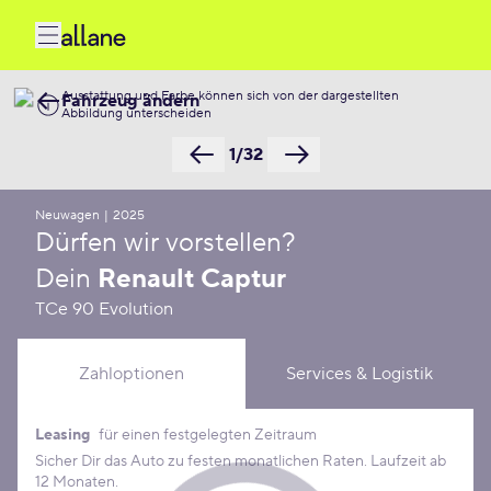
Ausstattung und Farbe können sich von der dargestellten
Fahrzeug ändern
Abbildung unterscheiden
1/32
Neuwagen
|
2025
Dürfen wir vorstellen?
Dein
Renault Captur
TCe 90 Evolution
Zahloptionen
Services & Logistik
Leasing
für einen festgelegten Zeitraum
Leasing Konditionen
Sicher Dir das Auto zu festen monatlichen Raten. Laufzeit ab
12 Monaten.