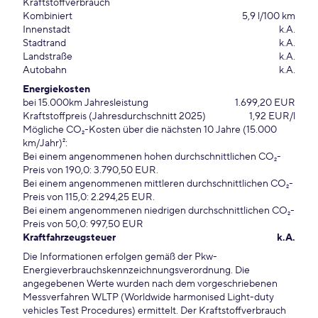
Kraftstoffverbrauch
Kombiniert
5,9 l/100 km
Innenstadt
k.A.
Stadtrand
k.A.
Landstraße
k.A.
Autobahn
k.A.
Energiekosten
bei 15.000km Jahresleistung
1.699,20 EUR
Kraftstoffpreis (Jahresdurchschnitt 2025)
1,92 EUR/l
Mögliche CO₂-Kosten über die nächsten 10 Jahre (15.000
km/Jahr)²:
Bei einem angenommenen hohen durchschnittlichen CO₂-
Preis von 190,0: 3.790,50 EUR.
Bei einem angenommenen mittleren durchschnittlichen CO₂-
Preis von 115,0: 2.294,25 EUR.
Bei einem angenommenen niedrigen durchschnittlichen CO₂-
Preis von 50,0: 997,50 EUR
Kraftfahrzeugsteuer
k.A.
Die Informationen erfolgen gemäß der Pkw-
Energieverbrauchskennzeichnungsverordnung. Die
angegebenen Werte wurden nach dem vorgeschriebenen
Messverfahren WLTP (Worldwide harmonised Light-duty
vehicles Test Procedures) ermittelt. Der Kraftstoffverbrauch