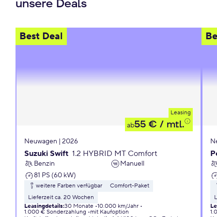
unsere Deals
Best Deal
Be
Leasing
55 €
/ mtl.
ab
Neuwagen | 2026
N
Suzuki Swift
1.2 HYBRID MT Comfort
P
Benzin
Manuell
81 PS (60 kW)
weitere Farben verfügbar
Comfort-Paket
Lieferzeit ca. 20 Wochen
L
Leasingdetails
:
30 Monate
10.000 km/Jahr
Le
1.000 € Sonderzahlung
mit Kaufoption
1.