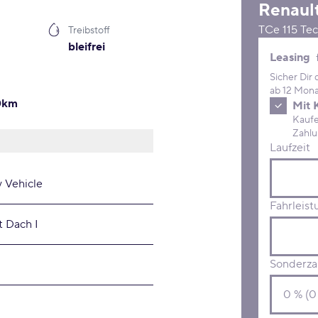
Renaul
TCe 115 Te
Treibstoff
bleifrei
Leasing 
Leasing
Sicher Dir
ab 12 Mona
00km
Mit 
Kaufe D
Laufzeit
y Vehicle
Fahrleist
t Dach I
Sonderza