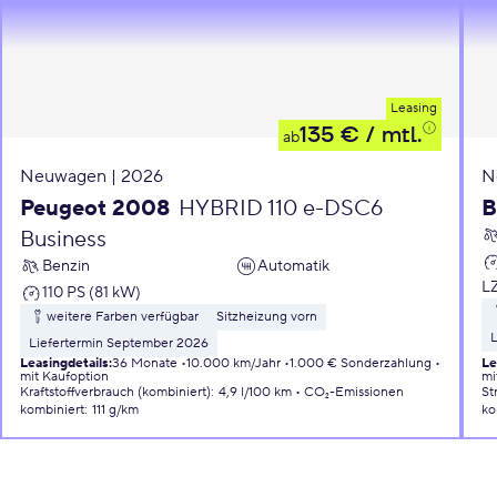
Leasing
135 €
/ mtl.
ab
Neuwagen | 2026
N
Peugeot 2008
HYBRID 110 e-DSC6
B
Business
Benzin
Automatik
L
110 PS (81 kW)
weitere Farben verfügbar
Sitzheizung vorn
L
Liefertermin September 2026
Leasingdetails
:
36 Monate
10.000 km/Jahr
1.000 € Sonderzahlung
Le
mit Kaufoption
mi
Kraftstoffverbrauch (kombiniert)
:
4,9 l/100 km
CO₂-Emissionen
St
kombiniert
:
111 g/km
ko