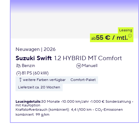
Leasing
55 €
/ mtl.
ab
Neuwagen | 2026
Suzuki Swift
1.2 HYBRID MT Comfort
Benzin
Manuell
81 PS (60 kW)
weitere Farben verfügbar
Comfort-Paket
Lieferzeit ca. 20 Wochen
Leasingdetails
:
30 Monate
10.000 km/Jahr
1.000 € Sonderzahlung
mit Kaufoption
Kraftstoffverbrauch (kombiniert)
:
4,4 l/100 km
CO₂-Emissionen
kombiniert
:
99 g/km