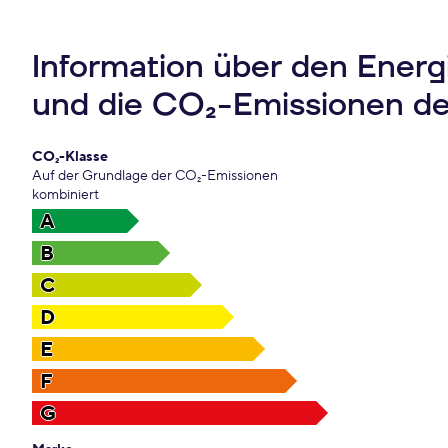
Information über den Ener
und die CO₂-Emissionen d
CO₂-Klasse
Auf der Grundlage der CO₂-Emissionen
kombiniert
A
B
C
D
E
F
G