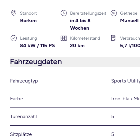
Standort
Bereitstellungszeit
Getriebe
Borken
in 4 bis 8
Manuell
Wochen
Leistung
Kilometerstand
Verbrauch
84 kW / 115 PS
20 km
5,7 l/1
Fahrzeugdaten
Fahrzeugtyp
Sports Utilit
Farbe
Iron-blau Mi
Türenanzahl
5
Sitzplätze
5