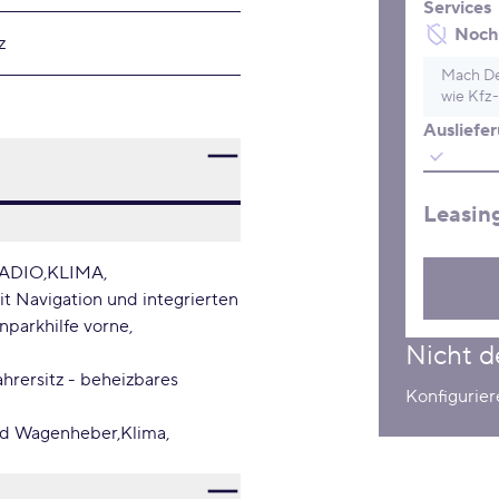
Services
Noch 
z
Mach De
wie Kfz-
Ausliefe
Leasin
ADIO
KLIMA
t Navigation und integrierten
inparkhilfe vorne
Nicht d
ahrersitz - beheizbares
Konfigurie
nd Wagenheber
Klima