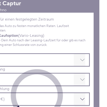
t
Captur
chno
Konditionen
für einen festgelegten Zeitraum
 das Auto zu festen monatlichen Raten. Laufzeit
ten.
Kaufoption
(Vario-Leasing)
ein Auto nach der Leasing-Laufzeit für oder gib es nach
Zahlung einer Schlussrate von zurück.
ung
hlung