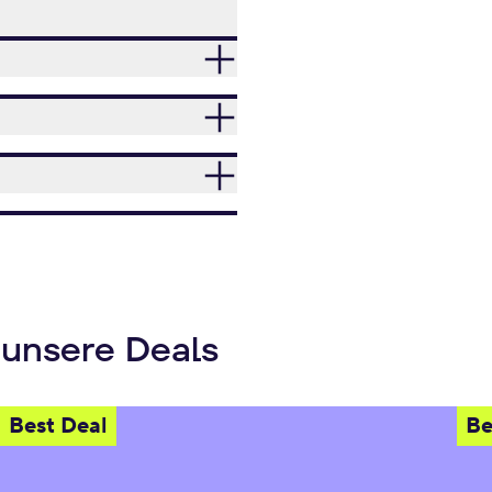
 unsere Deals
Best Deal
Be