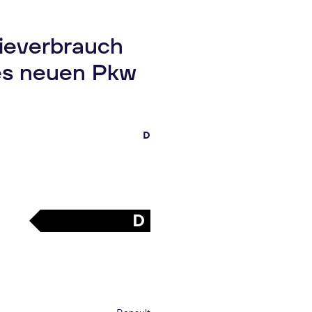
gieverbrauch
es neuen Pkw
D
D