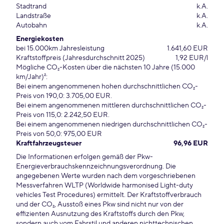
Stadtrand
k.A.
Landstraße
k.A.
Autobahn
k.A.
Energiekosten
bei 15.000km Jahresleistung
1.641,60 EUR
Kraftstoffpreis (Jahresdurchschnitt 2025)
1,92 EUR/l
Mögliche CO₂-Kosten über die nächsten 10 Jahre (15.000
km/Jahr)²:
Bei einem angenommenen hohen durchschnittlichen CO₂-
Preis von 190,0: 3.705,00 EUR.
Bei einem angenommenen mittleren durchschnittlichen CO₂-
Preis von 115,0: 2.242,50 EUR.
Bei einem angenommenen niedrigen durchschnittlichen CO₂-
Preis von 50,0: 975,00 EUR
Kraftfahrzeugsteuer
96,96 EUR
Die Informationen erfolgen gemäß der Pkw-
Energieverbrauchskennzeichnungsverordnung. Die
angegebenen Werte wurden nach dem vorgeschriebenen
Messverfahren WLTP (Worldwide harmonised Light-duty
vehicles Test Procedures) ermittelt. Der Kraftstoffverbrauch
und der CO₂, Ausstoß eines Pkw sind nicht nur von der
effizienten Ausnutzung des Kraftstoffs durch den Pkw,
sondern auch vom Fahrstil und anderen nichttechnischen