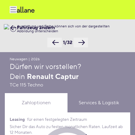
Ausstattung und Farbe können sich von der dargestellten
Fahrzeug ändern
Abbildung unterscheiden
1/32
Neuwagen
|
2026
Dürfen wir vorstellen?
Dein
Renault Captur
TCe 115 Techno
Zahloptionen
Services & Logistik
Leasing
für einen festgelegten Zeitraum
Leasing Konditionen
Sicher Dir das Auto zu festen monatlichen Raten. Laufzeit ab
12 Monaten.