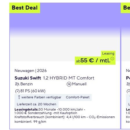
Best Deal
Be
Leasing
55 €
/ mtl.
ab
Neuwagen | 2026
N
Suzuki Swift
1.2 HYBRID MT Comfort
P
Benzin
Manuell
81 PS (60 kW)
weitere Farben verfügbar
Comfort-Paket
Lieferzeit ca. 20 Wochen
L
Leasingdetails
:
30 Monate
10.000 km/Jahr
Le
1.000 € Sonderzahlung
mit Kaufoption
1.
Kraftstoffverbrauch (kombiniert)
:
4,4 l/100 km
CO₂-Emissionen
Kr
kombiniert
:
99 g/km
ko