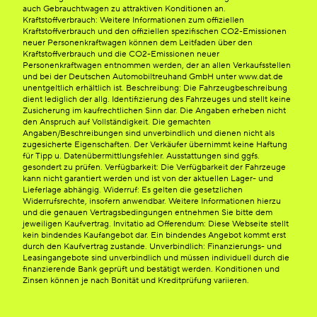
auch Gebrauchtwagen zu attraktiven Konditionen an.
Kraftstoffverbrauch: Weitere Informationen zum offiziellen
Kraftstoffverbrauch und den offiziellen spezifischen CO2-Emissionen
neuer Personenkraftwagen können dem Leitfaden über den
Kraftstoffverbrauch und die CO2-Emissionen neuer
Personenkraftwagen entnommen werden, der an allen Verkaufsstellen
und bei der Deutschen Automobiltreuhand GmbH unter www.dat.de
unentgeltlich erhältlich ist. Beschreibung: Die Fahrzeugbeschreibung
dient lediglich der allg. Identifizierung des Fahrzeuges und stellt keine
Zusicherung im kaufrechtlichen Sinn dar. Die Angaben erheben nicht
den Anspruch auf Vollständigkeit. Die gemachten
Angaben/Beschreibungen sind unverbindlich und dienen nicht als
zugesicherte Eigenschaften. Der Verkäufer übernimmt keine Haftung
für Tipp u. Datenübermittlungsfehler. Ausstattungen sind ggfs.
gesondert zu prüfen. Verfügbarkeit: Die Verfügbarkeit der Fahrzeuge
kann nicht garantiert werden und ist von der aktuellen Lager- und
Lieferlage abhängig. Widerruf: Es gelten die gesetzlichen
Widerrufsrechte, insofern anwendbar. Weitere Informationen hierzu
und die genauen Vertragsbedingungen entnehmen Sie bitte dem
jeweiligen Kaufvertrag. Invitatio ad Offerendum: Diese Webseite stellt
kein bindendes Kaufangebot dar. Ein bindendes Angebot kommt erst
durch den Kaufvertrag zustande. Unverbindlich: Finanzierungs- und
Leasingangebote sind unverbindlich und müssen individuell durch die
finanzierende Bank geprüft und bestätigt werden. Konditionen und
Zinsen können je nach Bonität und Kreditprüfung variieren.