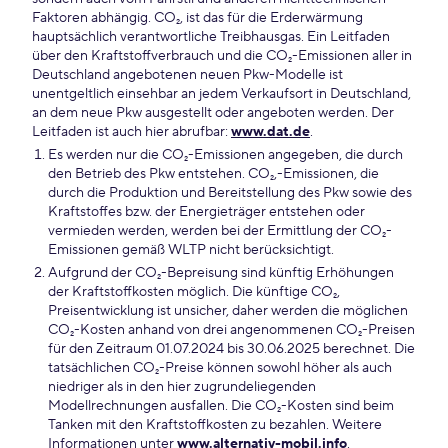
Faktoren abhängig. CO₂, ist das für die Erderwärmung
hauptsächlich verantwortliche Treibhausgas. Ein Leitfaden
über den Kraftstoffverbrauch und die CO₂-Emissionen aller in
Deutschland angebotenen neuen Pkw-Modelle ist
unentgeltlich einsehbar an jedem Verkaufsort in Deutschland,
an dem neue Pkw ausgestellt oder angeboten werden. Der
Leitfaden ist auch hier abrufbar:
www.dat.de
.
Es werden nur die CO₂-Emissionen angegeben, die durch
den Betrieb des Pkw entstehen. CO₂,-Emissionen, die
durch die Produktion und Bereitstellung des Pkw sowie des
Kraftstoffes bzw. der Energieträger entstehen oder
vermieden werden, werden bei der Ermittlung der CO₂-
Emissionen gemäß WLTP nicht berücksichtigt.
Aufgrund der CO₂-Bepreisung sind künftig Erhöhungen
der Kraftstoffkosten möglich. Die künftige CO₂,
Preisentwicklung ist unsicher, daher werden die möglichen
CO₂-Kosten anhand von drei angenommenen CO₂-Preisen
für den Zeitraum 01.07.2024 bis 30.06.2025 berechnet. Die
tatsächlichen CO₂-Preise können sowohl höher als auch
niedriger als in den hier zugrundeliegenden
Modellrechnungen ausfallen. Die CO₂-Kosten sind beim
Tanken mit den Kraftstoffkosten zu bezahlen. Weitere
Informationen unter
www.alternativ-mobil.info
.