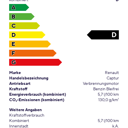
kombiniert
D
A
B
C
D
D
E
F
G
Marke
Renault
Handelsbezeichnung
Captur
Antriebsart
Verbrennungsmotor
Kraftstoff
Benzin Bleifrei
Energieverbrauch (kombiniert)
5,7 l/100 km
CO₂-Emissionen (kombiniert)
130,0 g/km¹
Weitere Angaben
Kraftstoffverbrauch
Kombiniert
5,7 l/100 km
Innenstadt
k.A.